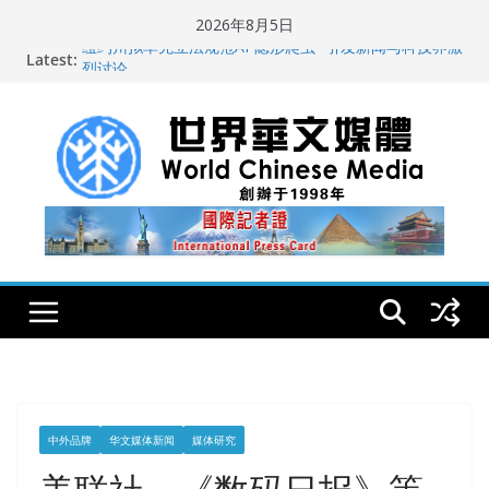
Skip
2026年8月5日
to
Latest:
纽约州拟率先立法规范AI“隐形爬虫” 引发新闻与科技界激
content
烈讨论
全球300家以上英文媒体聚焦深圳首届国际佛事用品暨沉
香文化艺术展
世界华文大众传播媒体协会公开声明
从一杯沉香叶茶到一缕海南天香：加拿大茶艺师邓岚月
海南沉香文化考察纪行
全球新闻业正面临“代际脱钩”
中外品牌
华文媒体新闻
媒体研究