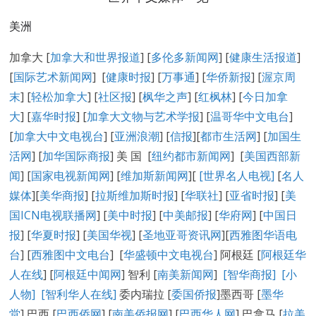
美洲
加拿大 [
加拿大和世界报道
] [
多伦多新闻网
] [
健康生活报道
]
[
国际艺术新闻网
] [
健康时报
] [
万事通
] [
华侨新报
] [
渥京周
末
] [
轻松加拿大
] [
社区报
] [
枫华之声
] [
红枫林
] [
今日加拿
大
] [
嘉华时报
] [
加拿大文物与艺术学报
] [
温哥华中文电台
]
[
加拿大中文电视台
] [
亚洲浪潮
] [
信报
][
都市生活网
] [
加国生
活网
] [
加华国际商报
] 美 国 [
纽约都市新闻网
] [
美国西部新
闻
] [
国家电视新闻网
] [
维加斯新闻网
][
[
世界名人电视
]
[
名人
媒体
][
美华商报
] [
拉斯维加斯时报
] [
华联社
] [
亚省时报
] [
美
国ICN电视联播网
] [
美中时报
] [
中美邮报
] [
华府网
] [
中国日
报
] [
华夏时报
] [
美国华视
] [
圣地亚哥资讯网
][
西雅图华语电
台
] [
西雅图中文电台
] [
华盛顿中文电视台
] 阿根廷 [
阿根廷华
人在线
] [
阿根廷中闻网
] 智利 [
南美新闻网
]
[智华商报]
[小
人物]
[智利华人在线]
委内瑞拉 [
委国侨报
]墨西哥 [
墨华
堂
] 巴西 [
巴西侨网
] [
南美侨报网
] [
巴西华人网
] 巴拿马 [
拉美