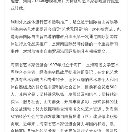
融合：海南2024年春晚亮点
）为标题对艺术家春晚进行报道
或转载。
利用外文媒体进行艺术活动推广，是立足于国际自由贸易港
的海南省艺术家促进会倡导“艺术无国界”的一次有益尝试，也
是海南国际自由贸易港的非政府组织第一次通过国际新闻媒
体进行文化品牌推广，是海南国际品牌传播的一个重要新闻
事件，对增加海南自由贸易港国际影响具有积极意义。
海南省艺术家促进会1997年成立于海口，是海南省文学艺术
界联合会主管、经海南省民政厅批准注册登记，在文化艺术
界具有艺术影响力和专业特长、德艺双馨的艺术界个人和团
体自愿组成的群众性非营利的社会团体。目前有会员近500
人。其宗旨是：坚持继承弘扬、发展普及相结合；坚持贴进
实际、服务社会、面向群众，开展丰富多彩、形式多样的社
会公益活动；努力挖掘和整合海南省文化艺术资源，为海南
省的经济社会的协调发展和自由贸易港（区）建设做出积极
贡献。近年来，海南省艺术家促进会努力与国内和港、澳、
台地区以及海外的艺术家、艺术团体进行艺术交流，促进双