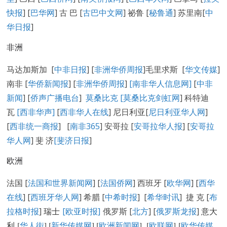
快报
] [
巴华网
] 古 巴 [
古巴中文网
] 祕鲁 [
秘鲁通
] 苏里南[
中
华日报
]
非洲
马达加斯加 [
中非日报
] [
非洲华侨周报
]毛里求斯 [
华文传媒
]
南非 [
华侨新闻报
] [
非洲华侨周报
]
[南非华人信息网]
[
中非
新闻
] [
侨声广播电台
]
莫桑比克 [
莫桑比克剑虹网
] 科特迪
瓦
[西非华声]
[
西非华人在线
] 尼日利亚[
尼日利亚华人网
]
[
西非统一商报
] [
南非365
] 安哥拉 [
安哥拉华人报
] [
安哥拉
华人网
] 斐 济
[
斐济日报
]
欧洲
法国 [
法国和世界新闻网
] [
法国侨网
] 西班牙 [
欧华网
] [
西华
在线
] [
西班牙华人网
] 希腊 [
中希时报
] [
希华时讯
] 捷 克 [
布
拉格时报
]
瑞士
[欧亚时报]
俄罗斯 [
北方
] [
俄罗斯龙报
]
意大
利 [
华人街
]
[
新华传媒网
] [
欧洲新闻网
] [
欧联网
] [
欧华传媒