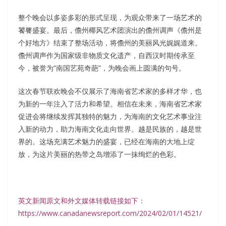
整个晚会以多姿多彩的形式呈现，为观众带来了一场艺术的
饕餮盛宴。最后，儋州椰风艺术团演出的儋州调声《儋州是
个好地方》结束了整场活动，将儋州的美丽风光娓娓道来。
儋州调声作为国家级非物质文化遗产，自西汉时期传承至
今，被誉为“南国艺苑奇葩”，为晚会画上圆满的句号。
这次春节联欢晚会不仅展示了海南省艺术家的多样才华，也
为新的一年注入了活力和希望。相信在未来，海南省艺术家
促进会将继续发挥其独特的魅力，为海南的文化艺术事业注
入新的动力，助力海南文化走向世界。越是民族的，越是世
界的。这场充满艺术魅力的盛宴，已经在海南的大地上绽
放，为这片美丽的热带之岛增添了一抹绚烂的色彩。
英文新闻原文和外文媒体转载链接如下：
https://www.canadanewsreport.com/2024/02/01/14521/