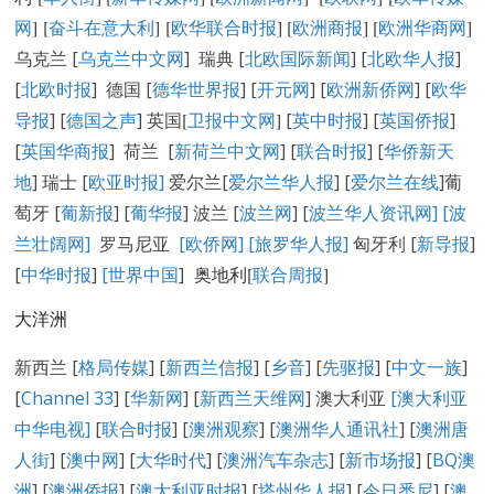
网
] [
奋斗在意大利
] [
欧华联合时报
] [
欧洲商报
] [
欧洲华商网
]
乌克兰 [
乌克兰中文网
] 瑞典 [
北欧国际新闻
] [
北欧华人报
]
[
北欧时报
] 德国 [
德华世界报
] [
开元网
] [
欧洲新侨网
] [
欧华
导报
] [
德国之声
] 英国
[
卫报中文网
]
[
英中时报
] [
英国侨报
]
[
英国华商报
] 荷兰 [
新荷兰中文网
] [
联合时报
] [
华侨新天
地
] 瑞士 [
欧亚时报
]
爱尔兰[
爱尔兰华人报
] [
爱尔兰在线
]葡
萄牙 [
葡新报
] [
葡华报
] 波兰 [
波兰网
] [
波兰华人资讯网
]
[
波
兰壮阔网]
罗马尼亚
[欧侨网]
[旅罗华人报]
匈牙利 [
新导报
]
[
中华时报
]
[世界中国
]
奥地利[
联合周报
]
大洋洲
新西兰 [
格局传媒
] [
新西兰信报
] [
乡音
] [
先驱报
] [
中文一族
]
[
Channel 33
] [
华新网
] [
新西兰天维网
] 澳大利亚
[澳大利亚
中华电视]
[
联合时报
] [
澳洲观察
] [
澳洲华人通讯社
] [
澳洲唐
人街
] [
澳中网
] [
大华时代
] [
澳洲汽车杂志
] [
新市场报
] [
BQ澳
洲
] [
澳洲侨报
] [
澳大利亚时报
] [
塔州华人报
] [
今日悉尼
] [
澳