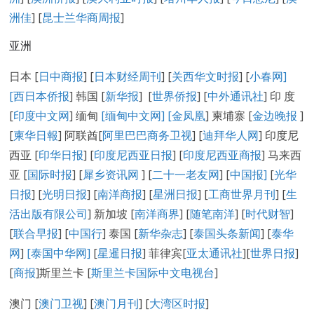
洲佳
] [
昆士兰华商周报
]
亚洲
日本 [
日中商报
] [
日本财经周刊
] [
关西华文时报
] [
小春网
]
[
西日本侨报
] 韩国 [
新华报
] [
世界侨报
] [
中外通讯社
] 印 度
[
印度中文网
] 缅甸
[缅甸中文网] [
金凤凰
] 柬埔寨 [
金边晚报
]
[
柬华日報
] 阿联酋[
阿里巴巴商务卫视
] [
迪拜华人网
] 印度尼
西亚 [
印华日报
] [
印度尼西亚日报
] [
印度尼西亚商报
] 马来西
亚 [
国际时报
] [
犀乡资讯网
] [
二十一老友网
] [
中国报]
[
光华
日报
] [
光明日报
] [
南洋商报
] [
星洲日报
] [
工商世界月刊
] [
生
活出版有限公司
] 新加坡 [
南洋商界
] [
随笔南洋
] [
时代财智
]
[
联合早报
] [
中国行
] 泰国 [
新华杂志
] [
泰国头条新闻
] [
泰华
网
]
[泰国中华网]
[
星暹日报
] 菲律宾[
亚太通讯社
][
世界日报
]
[
商报
]斯里兰卡 [
斯里兰卡国际中文电视台
]
澳门 [
澳门卫视
] [
澳门月刊
] [
大湾区时报
]