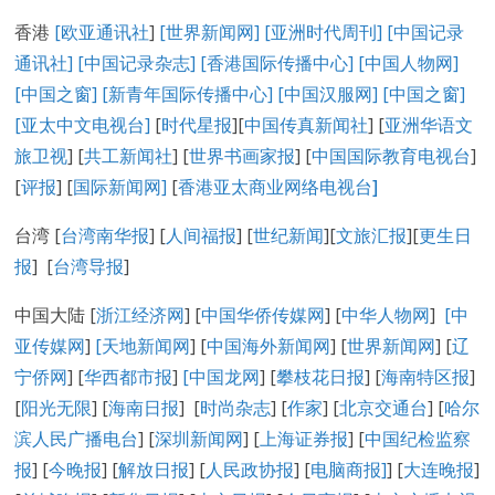
香港
[欧亚通讯社
]
[世界新闻网]
[亚洲时代周刊]
[中国记录
通讯社
]
[中国记录
杂志
]
[香港国际传播中心
]
[
中国人物网
]
[
中国之窗
]
[新青年国际传播中心
]
[
中国汉服网
]
[
中国之窗
]
[
亚太中文电视台
]
[
时代星报
][
中国传真新闻社
] [
亚洲华语文
旅卫视
] [
共工新闻社
] [
世界书画家报
] [
中国国际教育电视台
]
[
评报
] [
国际新闻网
]
[
香港亚太商业网络电视台
]
台湾 [
台湾南华报
] [
人间福报
] [
世纪新闻
][
文旅汇报
][
更生日
报
] [
台湾导报
]
中国大陆 [
浙江经济网
] [
中国华侨传媒网
] [
中华人物网
]
[
中
亚传媒网
]
[
天地新闻网
] [
中国海外新闻网
] [
世界新闻网
] [
辽
宁侨网
] [
华西都市报
]
[中国龙网
] [
攀枝花日报
] [
海南特区报
]
[
阳光无限
] [
海南日报
] [
时尚杂志
] [
作家
] [
北京交通台
] [
哈尔
滨人民广播电台
] [
深圳新闻网
] [
上海证券报
] [
中国纪检监察
报
] [
今晚报
] [
解放日报
] [
人民政协报
] [
电脑商报]
] [
大连晚报
]