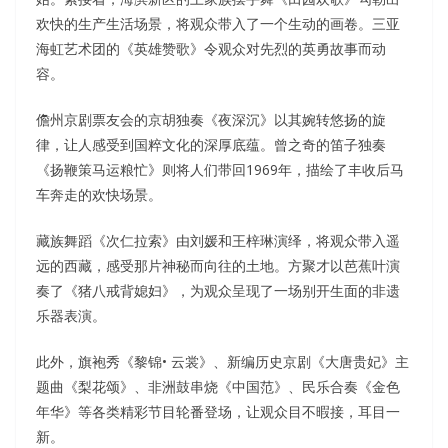
欢快的生产生活场景，将观众带入了一个生动的画卷。三亚
海虹艺术团的《英雄赞歌》令观众对先烈的英勇故事而动
容。
儋州京剧票友会的京胡独奏《夜深沉》以其婉转悠扬的旋
律，让人感受到国粹文化的深厚底蕴。曾之奇的笛子独奏
《扬鞭策马运粮忙》则将人们带回1969年，描绘了丰收后马
车奔走的欢快场景。
藏族舞蹈《次仁拉索》由刘媛和王梓琳演绎，将观众带入遥
远的西藏，感受那片神秘而向往的土地。方聚才以芭蕉叶演
奏了《猪八戒背媳妇》，为观众呈现了一场别开生面的非遗
乐器表演。
此外，旗袍秀《黎锦• 云裳》、新编历史京剧《大唐贵妃》主
题曲《梨花颂》、非洲鼓串烧《中国范》、民乐合奏《金色
年华》等各类精彩节目轮番登场，让观众目不暇接，耳目一
新。