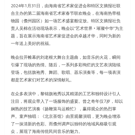
2024年1月31日，由海南省艺术家促进会和特区文摘报社联
合主办的第二届海南省艺术家春节联欢晚会，在海南热带植
物园（儋州园区）如一场艺术盛宴般绽放。特区文摘报社负
责人吴棉在活动现场表示，晚会以“艺术世界 • 璀璨中华”为主
题，旨在展示海南省艺术家促进会的卓越才华，同时为新的
一年送上美好的祝福。
晚会拉开帷幕的刘老根大舞台主题曲，如音乐的火花，瞬间
引爆了现场的热情。随后，一系列多彩绚烂的文艺表演陆续
登场，包括旗袍秀、舞蹈、歌唱、器乐演奏等，每一项表演
都是艺术家们对艺术的深情献礼。
在众多表演中，黎锦旗袍秀以其精湛的工艺和独特设计引人
注目，将观众带入了一场服饰的盛宴。曾之奇年仅7岁，却以
娴熟的技艺演奏《扬鞭策马运粮忙》，赢得观众的热烈掌
声。童声独唱：《北京茶馆》由景观馨演唱，更为晚会增添
了一抹清新的色彩。而儋州调声以独特的地域风格吸引观
众，展现了海南传统民间音乐的魅力。