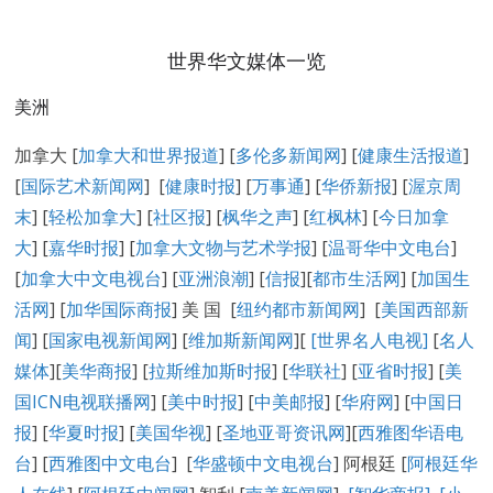
世界华文媒体一览
美洲
加拿大 [
加拿大和世界报道
] [
多伦多新闻网
] [
健康生活报道
]
[
国际艺术新闻网
] [
健康时报
] [
万事通
] [
华侨新报
] [
渥京周
末
] [
轻松加拿大
] [
社区报
] [
枫华之声
] [
红枫林
] [
今日加拿
大
] [
嘉华时报
] [
加拿大文物与艺术学报
] [
温哥华中文电台
]
[
加拿大中文电视台
] [
亚洲浪潮
] [
信报
][
都市生活网
] [
加国生
活网
] [
加华国际商报
] 美 国 [
纽约都市新闻网
] [
美国西部新
闻
] [
国家电视新闻网
] [
维加斯新闻网
][
[
世界名人电视
]
[
名人
媒体
][
美华商报
] [
拉斯维加斯时报
] [
华联社
] [
亚省时报
] [
美
国ICN电视联播网
] [
美中时报
] [
中美邮报
] [
华府网
] [
中国日
报
] [
华夏时报
] [
美国华视
] [
圣地亚哥资讯网
][
西雅图华语电
台
] [
西雅图中文电台
] [
华盛顿中文电视台
] 阿根廷 [
阿根廷华