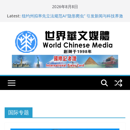
Skip
2026年8月8日
全球新闻业正面临“代际脱钩”
to
Latest:
纽约州拟率先立法规范AI“隐形爬虫” 引发新闻与科技界激
content
烈讨论
玛雅的世界
世界华文大众传播媒体协会公开声明
从一杯沉香叶茶到一缕海南天香：加拿大茶艺师邓岚月
海南沉香文化考察纪行
国际专题