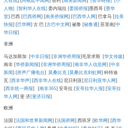
人在线
] [
阿根廷中闻网
] 智利 [
南美新闻网
]
[智华商报]
[小
人物]
[智利华人在线]
委内瑞拉 [
委国侨报
]墨西哥 [
墨华
堂
] 巴西 [
巴西侨网
] [
南美侨报网
] [
巴西华人网
] 巴拿马 [
拉美
快报
] [
巴华网
] 古 巴 [
古巴中文网
] 祕鲁 [
秘鲁通
] 苏里南[
中
华日报
]
非洲
马达加斯加 [
中非日报
] [
非洲华侨周报
]毛里求斯 [
华文传媒
]
南非 [
华侨新闻报
] [
非洲华侨周报
]
[南非华人信息网]
[
中非
新闻
] [
侨声广播电台
]
莫桑比克 [
莫桑比克剑虹网
] 科特迪
瓦
[西非华声]
[
西非华人在线
] 尼日利亚[
尼日利亚华人网
]
[
西非统一商报
] [
南非365
] 安哥拉 [
安哥拉华人报
] [
安哥拉
华人网
] 斐 济
[
斐济日报
]
欧洲
法国 [
法国和世界新闻网
] [
法国侨网
] 西班牙 [
欧华网
] [
西华