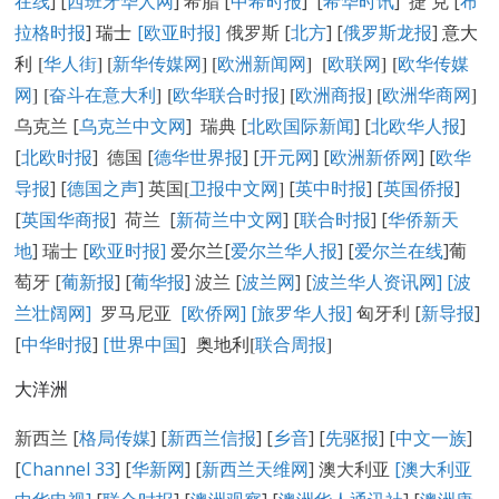
在线
] [
西班牙华人网
] 希腊 [
中希时报
] [
希华时讯
] 捷 克 [
布
拉格时报
]
瑞士
[欧亚时报]
俄罗斯 [
北方
] [
俄罗斯龙报
]
意大
利 [
华人街
]
[
新华传媒网
] [
欧洲新闻网
] [
欧联网
] [
欧华传媒
网
] [
奋斗在意大利
] [
欧华联合时报
] [
欧洲商报
] [
欧洲华商网
]
乌克兰 [
乌克兰中文网
] 瑞典 [
北欧国际新闻
] [
北欧华人报
]
[
北欧时报
] 德国 [
德华世界报
] [
开元网
] [
欧洲新侨网
] [
欧华
导报
] [
德国之声
] 英国
[
卫报中文网
]
[
英中时报
] [
英国侨报
]
[
英国华商报
] 荷兰 [
新荷兰中文网
] [
联合时报
] [
华侨新天
地
] 瑞士 [
欧亚时报
]
爱尔兰[
爱尔兰华人报
] [
爱尔兰在线
]葡
萄牙 [
葡新报
] [
葡华报
] 波兰 [
波兰网
] [
波兰华人资讯网
]
[
波
兰壮阔网]
罗马尼亚
[欧侨网]
[旅罗华人报]
匈牙利 [
新导报
]
[
中华时报
]
[世界中国
]
奥地利[
联合周报
]
大洋洲
新西兰 [
格局传媒
] [
新西兰信报
] [
乡音
] [
先驱报
] [
中文一族
]
[
Channel 33
] [
华新网
] [
新西兰天维网
] 澳大利亚
[澳大利亚