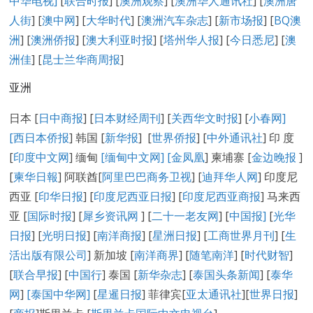
中华电视]
[
联合时报
] [
澳洲观察
] [
澳洲华人通讯社
] [
澳洲唐
人街
] [
澳中网
] [
大华时代
] [
澳洲汽车杂志
] [
新市场报
] [
BQ澳
洲
] [
澳洲侨报
] [
澳大利亚时报
] [
塔州华人报
] [
今日悉尼
] [
澳
洲佳
] [
昆士兰华商周报
]
亚洲
日本 [
日中商报
] [
日本财经周刊
] [
关西华文时报
] [
小春网
]
[
西日本侨报
] 韩国 [
新华报
] [
世界侨报
] [
中外通讯社
] 印 度
[
印度中文网
] 缅甸
[缅甸中文网] [
金凤凰
] 柬埔寨 [
金边晚报
]
[
柬华日報
] 阿联酋[
阿里巴巴商务卫视
] [
迪拜华人网
] 印度尼
西亚 [
印华日报
] [
印度尼西亚日报
] [
印度尼西亚商报
] 马来西
亚 [
国际时报
] [
犀乡资讯网
] [
二十一老友网
] [
中国报]
[
光华
日报
] [
光明日报
] [
南洋商报
] [
星洲日报
] [
工商世界月刊
] [
生
活出版有限公司
] 新加坡 [
南洋商界
] [
随笔南洋
] [
时代财智
]
[
联合早报
] [
中国行
] 泰国 [
新华杂志
] [
泰国头条新闻
] [
泰华
网
]
[泰国中华网]
[
星暹日报
] 菲律宾[
亚太通讯社
][
世界日报
]