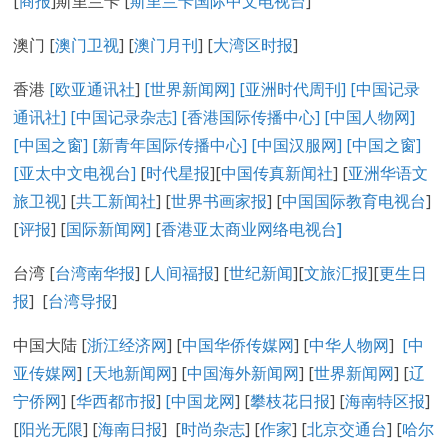
[
商报
]斯里兰卡 [
斯里兰卡国际中文电视台
]
澳门 [
澳门卫视
] [
澳门月刊
] [
大湾区时报
]
香港
[欧亚通讯社
]
[世界新闻网]
[亚洲时代周刊]
[中国记录
通讯社
]
[中国记录
杂志
]
[香港国际传播中心
]
[
中国人物网
]
[
中国之窗
]
[新青年国际传播中心
]
[
中国汉服网
]
[
中国之窗
]
[
亚太中文电视台
]
[
时代星报
][
中国传真新闻社
] [
亚洲华语文
旅卫视
] [
共工新闻社
] [
世界书画家报
] [
中国国际教育电视台
]
[
评报
] [
国际新闻网
]
[
香港亚太商业网络电视台
]
台湾 [
台湾南华报
] [
人间福报
] [
世纪新闻
][
文旅汇报
][
更生日
报
] [
台湾导报
]
中国大陆 [
浙江经济网
] [
中国华侨传媒网
] [
中华人物网
]
[
中
亚传媒网
]
[
天地新闻网
] [
中国海外新闻网
] [
世界新闻网
] [
辽
宁侨网
] [
华西都市报
]
[中国龙网
] [
攀枝花日报
] [
海南特区报
]
[
阳光无限
] [
海南日报
] [
时尚杂志
] [
作家
] [
北京交通台
] [
哈尔