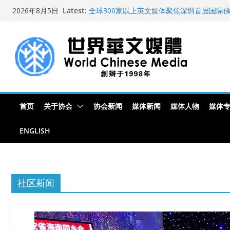
Skip
Latest:
全球300家以上英文媒体聚焦深圳首届国际
2026年8月5日
to
艺术展
世界华文大众传播媒体协会公开声明
content
从一杯沉香叶茶到一缕海南天香：加拿大茶
文化考察纪行
全球新闻业正面临“代际脱钩”
纽约州拟率先立法规范AI“隐形爬虫” 引发
首页
关于协会
协会新闻
媒体新闻
媒体人物
媒体
ENGLISH
社区新闻