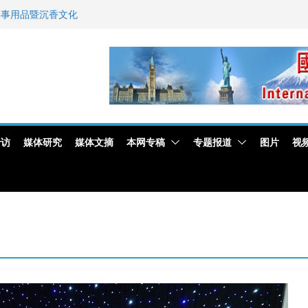
佛事用品暨沉香文化
艺师邓岚月海南沉香
新闻与科技界激烈讨论
专访
媒体研究
媒体文摘
本网专稿
专题报道
图片
视