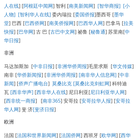
人在线
] [
阿根廷中闻网
] 智利 [
南美新闻网
]
[智华商报]
[小
人物]
[智利华人在线]
委内瑞拉 [
委国侨报
]墨西哥 [
墨华
堂
] 巴西 [
巴西侨网
] [
南美侨报网
] [
巴西华人网
] 巴拿马 [
拉美
快报
] [
巴华网
] 古 巴 [
古巴中文网
] 祕鲁 [
秘鲁通
] 苏里南[
中
华日报
]
非洲
马达加斯加 [
中非日报
] [
非洲华侨周报
]毛里求斯 [
华文传媒
]
南非 [
华侨新闻报
] [
非洲华侨周报
]
[南非华人信息网]
[
中非
新闻
] [
侨声广播电台
]
莫桑比克 [
莫桑比克剑虹网
] 科特迪
瓦
[西非华声]
[
西非华人在线
] 尼日利亚[
尼日利亚华人网
]
[
西非统一商报
] [
南非365
] 安哥拉 [
安哥拉华人报
] [
安哥拉
华人网
] 斐 济
[
斐济日报
]
欧洲
法国 [
法国和世界新闻网
] [
法国侨网
] 西班牙 [
欧华网
] [
西华