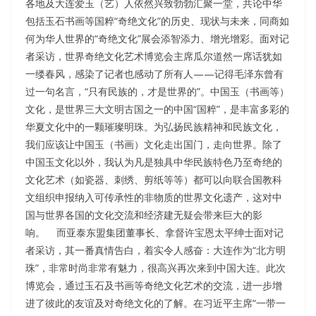
各地及大连爱玉（艺）人依然兴致勃勃汇聚一堂，共论中华
包括玉石书画等国粹“奇绝文化”的历史、现状与未来，同商如
何为华人世界的“奇绝文化”展会添智添力、增光增彩。面对记
者采访，世界奇绝文化艺术博览会主席瓜尔道然一席话犹如
一缕春风，感染了记者也感动了所有人——记得毛泽东曾有
过一句名言，“只有民族的，才是世界的”。中国玉（书画等）
文化，是世界三大文明古国之一的中国“国粹”，是丰富多彩的
华夏文化中的一颗璀璨明珠。为弘扬民族精神和民族文化，
我们应该让中国玉（书画）文化走出国门，走向世界。除了
中国玉文化以外，我认为凡是独具中华民族特色乃至奇绝的
文化艺术（如瓷器、刺绣、剪纸等等）都可以向联合国教科
文组织申报纳入可传承性的非物质的世界文化遗产，这对中
国与世界各国的文化交流和经济建无疑会带来巨大的影
响。 而亚泰东盟集团董事长、拿督许宝恩太平绅士面对记
者采访，其一番真情告白，着实令人感奋：大连作为“北方明
珠”，非常时尚非常有魅力，很高兴再次来到中国大连。此次
博览会，通过玉石及书画等奇绝文化艺术的交流，进一步增
进了彼此的友谊及对奇绝文化的了解。在习近平主席“一带一