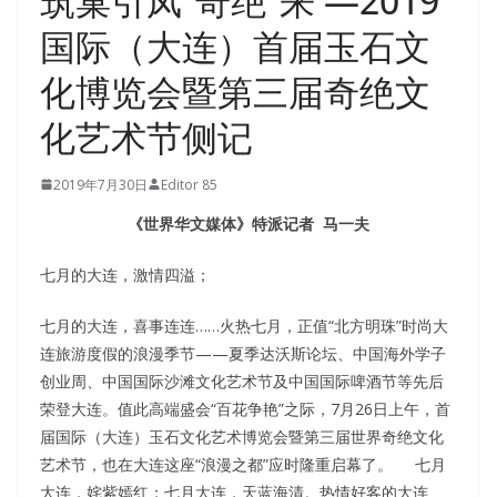
筑巢引凤“奇绝”来 —2019
国际（大连）首届玉石文
化博览会暨第三届奇绝文
化艺术节侧记
2019年7月30日
Editor 85
《世界华文媒体》特派记者 马一夫
七月的大连，激情四溢；
七月的大连，喜事连连……火热七月，正值“北方明珠”时尚大
连旅游度假的浪漫季节——夏季达沃斯论坛、中国海外学子
创业周、中国国际沙滩文化艺术节及中国国际啤酒节等先后
荣登大连。值此高端盛会“百花争艳”之际，7月26日上午，首
届国际（大连）玉石文化艺术博览会暨第三届世界奇绝文化
艺术节，也在大连这座“浪漫之都”应时隆重启幕了。 七月
大连，姹紫嫣红；七月大连，天蓝海清。热情好客的大连