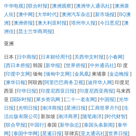
中华电视]
[
联合时报
] [
澳洲观察
] [
澳洲华人通讯社
] [
澳洲唐
人街
] [
澳中网
] [
大华时代
] [
澳洲汽车杂志
] [
新市场报
] [
BQ澳
洲
] [
澳洲侨报
] [
澳大利亚时报
] [
塔州华人报
] [
今日悉尼
] [
澳
洲佳
] [
昆士兰华商周报
]
亚洲
日本 [
日中商报
] [
日本财经周刊
] [
关西华文时报
] [
小春网
]
[
西日本侨报
] 韩国 [
新华报
] [
世界侨报
] [
中外通讯社
] 印 度
[
印度中文网
] 缅甸
[缅甸中文网] [
金凤凰
] 柬埔寨 [
金边晚报
]
[
柬华日報
] 阿联酋[
阿里巴巴商务卫视
] [
迪拜华人网
] 印度尼
西亚 [
印华日报
] [
印度尼西亚日报
] [
印度尼西亚商报
] 马来西
亚 [
国际时报
] [
犀乡资讯网
] [
二十一老友网
] [
中国报]
[
光华
日报
] [
光明日报
] [
南洋商报
] [
星洲日报
] [
工商世界月刊
] [
生
活出版有限公司
] 新加坡 [
南洋商界
] [
随笔南洋
] [
时代财智
]
[
联合早报
] [
中国行
] 泰国 [
新华杂志
] [
泰国头条新闻
] [
泰华
网
]
[泰国中华网]
[
星暹日报
] 菲律宾[
亚太通讯社
][
世界日报
]