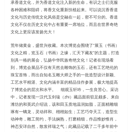
承香道文化，并为香道文化注入新的生命，有识之士们克服
各种困难和阻碍，将香文化重新扶植起来。可以说沉香香道
文化与历史传统文化风俗是交融在一起，密不可分的。香道
文化不仅在历史文化中占有重要一席地位，而且在世界奇绝
文化上更应该发扬光大！
荒年储黄金，盛世兴收藏。本次博览会围绕了“展玉（书画）
文化之精，览玉石（书画）之缘，汇天下藏友”的主题，打造
别具一格的展会，弘扬中华民族奇绝文化！记者在现场看
到，博览会展品不仅有天然去雕饰的玉石，还有工艺绝伦的
珠宝首饰，而出自知名玉雕大师之手的一批造型设计新颖、
工艺水平精湛、文化内涵丰富的精品佳作参展，极大地提高
了博览会的层次和水平。 细观玉轩吟，一生良苦心。采访
中，记者发现一汉代玉剑璏（zhi）藏品面前驻足颇多。来自
潍坊的和英武介绍说，该和田玉质地温润如脂，正面精雕细
琢有一螭龙，灵动祥和、栩栩如生；工艺巧夺天工，造型生
动神奇，雕工简约，手法娴熟，打磨精细，作品惟妙惟肖，
神态安详自然，散发祥瑞之气；此藏品记载了二千多年前中