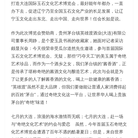
打造大连国际玉石文化艺术博览会，最好能年年都办，一直
办下去，促进辽宁乃至全国玉石文化产业的长足发展，让辽
宁玉文化走出东北、走出中国、走向世界！任会长如是说。
作为此次博览会赞助商，贵州茅台镇英雄渡酒业(大连)有限公
司董事长周静，是个爱玉及书画的收藏家，她面对记者采访
颇显兴奋：今天很荣幸受瓜尔道然先生邀请，参与首届国际
玉石文化艺术博览会。无疑，那些“巧夺天工”的美玉属于奇绝
艺术珍品，而作为一个酒乡之女，我们茅台镇的“酱香酒”，正
是传承了堪称奇绝的酱酒文化与酿造艺术，此次与会就是为
了让更多的人了解酱香酒的文化，喝上一款健康的酱香酒；
“英雄渡”虽然不是大品牌，但我们要做能让普通人家消费得起
的百姓“茅台”，通过奇绝文化这一平台，让世界华人喝上贵族
茅台的“奇绝”味道！
七月的大连，浪漫的海水激情而无眠；七月的大连，赴一场
与“奇绝文化艺术”的约会与爱恋 虽然，今年首届玉石奇绝文
化艺术博览会遭遇了百年不遇的酷暑夏日；但是，来自世界