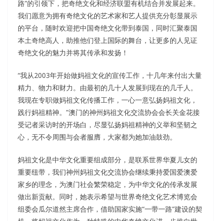
路”的引领下，把奇绝文化和经济联盟有机结合并发展起来。
我们愿意为拥有奇绝文化的艺术家和艺人提供充分彰显展示
的平台，随时欢迎把中国奇绝文化带到泰国，同时汇聚泰国
本土奇绝高人，助推他们登上国际的舞台，让更多的人见证
奇绝文化的魅力并将其传承和发扬！
“我从2003年开始做妈祖文化的宣传工作，十几年来付出大量
精力、物力和财力。由最初的几十人发展到现在的几千人。
我现在专职做妈祖文化传播工作，一心一意弘扬妈祖文化，
践行妈祖精神。”澳门的神州妈祖文化交流协会会长关金花接
受记者采访时的开场白，尽显弘扬妈祖精神的义举和坚韧之
心，无不令周围与会者服膺，大家都为她加油鼓劲。
妈祖文化是中华文化重要组成部分，是联系世界华夏儿女的
重要纽带，我们神州妈祖文化交流协会继续秉持爱国爱澳爱
家乡的理念，为澳门社会繁荣稳定，为中华文化的传承发展
做出新贡献。同时，她表示希望与世界奇绝文化艺术博览会
组委会瓜尔道然主席合作，借助国家实施“一带一路”建设的契