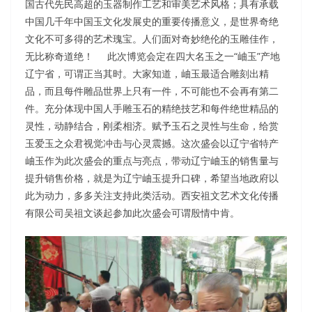
国古代先民高超的玉器制作工艺和审美艺术风格；具有承载
中国几千年中国玉文化发展史的重要传播意义，是世界奇绝
文化不可多得的艺术瑰宝。人们面对奇妙绝伦的玉雕佳作，
无比称奇道绝！ 此次博览会定在四大名玉之一“岫玉”产地
辽宁省，可谓正当其时。大家知道，岫玉最适合雕刻出精
品，而且每件雕品世界上只有一件，不可能也不会再有第二
件。充分体现中国人手雕玉石的精绝技艺和每件绝世精品的
灵性，动静结合，刚柔相济。赋予玉石之灵性与生命，给赏
玉爱玉之众君视觉冲击与心灵震撼。这次盛会以辽宁省特产
岫玉作为此次盛会的重点与亮点，带动辽宁岫玉的销售量与
提升销售价格，就是为辽宁岫玉提升口碑，希望当地政府以
此为动力，多多关注支持此类活动。西安祖文艺术文化传播
有限公司吴祖文谈起参加此次盛会可谓殷情中肯。