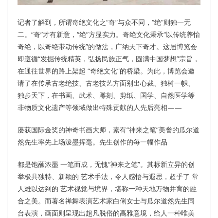
记者了解到，所谓奇绝文化之“奇”与众不同，“绝”则独一无
二。“奇”才有新意，“绝”方显实力。奇绝文化秉承“以传统养怡
奇绝，以奇绝带动传统”的做法，广纳天下奇才。这届博览会
即遵循“发掘传统精英，弘扬民族正气，圆满中国梦想”宗旨，
在通往世界的路上架起 “奇绝文化”的桥梁。为此，博览会邀
请了在传承古老绝技、古老技艺方面别出心裁、独树一帜、
独步天下，在书画、武术、雕刻、剪纸、国学、自然医学等
非物质文化遗产等领域做出特殊贡献的人先后亮相——
屡获国际金奖的神奇书画大师，素有“神来之笔”美誉的瓜尔道
然先生率先上场泼墨挥毫。先生创作的每一幅作品
都是饱蘸浓墨 一笔而成，无愧“神来之笔”。其标新立异的创
举极具独特、新颖的 艺术手法，令人感悟与遐思，超乎了 常
人难以达到的 艺术视觉与境界，堪称一种天地万物并育的融
合之美。而著名禅舞表演艺术家白俐女士与瓜尔道然先生同
台表演，画面则呈现出超凡脱俗的高雅意境，给人一种唯美