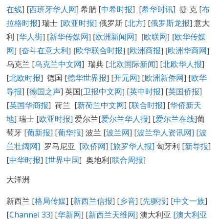
在线
] [
西班牙华人网
] 希腊 [
中希时报
] [
希华时讯
] 捷 克 [
布
拉格时报
]
瑞士
[欧亚时报]
俄罗斯 [
北方
] [
俄罗斯龙报
]
意大
利 [
华人街
]
[
新华传媒网
] [
欧洲新闻网
] [
欧联网
] [
欧华传媒
网
] [
奋斗在意大利
] [
欧华联合时报
] [
欧洲商报
] [
欧洲华商网
]
乌克兰 [
乌克兰中文网
] 瑞典 [
北欧国际新闻
] [
北欧华人报
]
[
北欧时报
] 德国 [
德华世界报
] [
开元网
] [
欧洲新侨网
] [
欧华
导报
] [
德国之声
] 英国
[
卫报中文网
]
[
英中时报
] [
英国侨报
]
[
英国华商报
] 荷兰 [
新荷兰中文网
] [
联合时报
] [
华侨新天
地
] 瑞士 [
欧亚时报
]
爱尔兰[
爱尔兰华人报
] [
爱尔兰在线
]葡
萄牙 [
葡新报
] [
葡华报
] 波兰 [
波兰网
] [
波兰华人资讯网
]
[
波
兰壮阔网]
罗马尼亚
[欧侨网]
[旅罗华人报]
匈牙利 [
新导报
]
[
中华时报
]
[世界中国
]
奥地利[
联合周报
]
大洋洲
新西兰 [
格局传媒
] [
新西兰信报
] [
乡音
] [
先驱报
] [
中文一族
]
[
Channel 33
] [
华新网
] [
新西兰天维网
] 澳大利亚
[澳大利亚