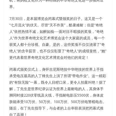
机，将妈祖文化作为一种特殊的中华奇绝文化进一步推向世
界。
7月30日，是本届博览会闭幕式暨颁奖的日子。这又是一个
“七月流火”的伏天。尽管“天不作美”，酷暑难耐；但是“奇绝
人”依然热情不减，如醉如痴······面对目不暇接的奖项，“奇绝
人”作为世界奇绝文化艺术博览会这个大家庭的成员，每一个
获奖人都十分珍视、自豪。是的，这些奖项不仅仅浇灌了“奇
绝人”的含辛茹苦，也不仅仅彰显了“奇绝人”的成绩斐然，“她”
更代表着世界奇绝文化艺术博览会对他们的肯定！
闭幕式颁奖仪式上，身怀吉尼斯绝技中华绝技的世界上手指
承受电压最高的人丁锋先生上演了所谓“带电作业”。这一精彩
的“有惊无险”一幕，既令人目瞪口呆，更令人拍案叫绝！据了
解，丁先生是世界纪录认证为世界上最耐电的人，其身体手
脚同时接220伏零线及火线，手指耐电影压5500伏，身体皮
肤能承受10万伏、50万伏、100万伏、500万伏电警棍电击。
随后，在丁先生指导下，与会者的上台串联表演把闭幕式推
向了高潮！