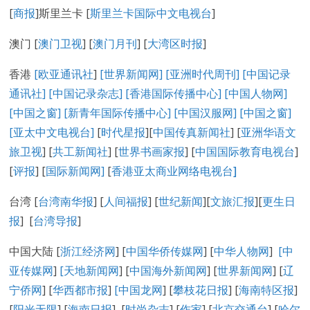
[
商报
]斯里兰卡 [
斯里兰卡国际中文电视台
]
澳门 [
澳门卫视
] [
澳门月刊
] [
大湾区时报
]
香港
[欧亚通讯社
]
[世界新闻网]
[亚洲时代周刊]
[中国记录
通讯社
]
[中国记录
杂志
]
[香港国际传播中心
]
[
中国人物网
]
[
中国之窗
]
[新青年国际传播中心
]
[
中国汉服网
]
[
中国之窗
]
[
亚太中文电视台
]
[
时代星报
][
中国传真新闻社
] [
亚洲华语文
旅卫视
] [
共工新闻社
] [
世界书画家报
] [
中国国际教育电视台
]
[
评报
] [
国际新闻网
]
[
香港亚太商业网络电视台
]
台湾 [
台湾南华报
] [
人间福报
] [
世纪新闻
][
文旅汇报
][
更生日
报
] [
台湾导报
]
中国大陆 [
浙江经济网
] [
中国华侨传媒网
] [
中华人物网
]
[
中
亚传媒网
]
[
天地新闻网
] [
中国海外新闻网
] [
世界新闻网
] [
辽
宁侨网
] [
华西都市报
]
[中国龙网
] [
攀枝花日报
] [
海南特区报
]
[
阳光无限
] [
海南日报
] [
时尚杂志
] [
作家
] [
北京交通台
] [
哈尔