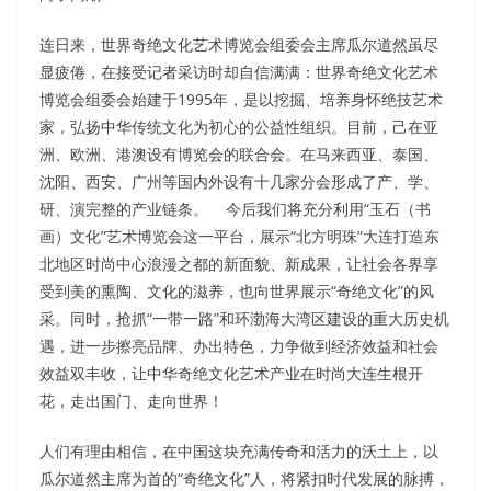
连日来，世界奇绝文化艺术博览会组委会主席瓜尔道然虽尽
显疲倦，在接受记者采访时却自信满满：世界奇绝文化艺术
博览会组委会始建于1995年，是以挖掘、培养身怀绝技艺术
家，弘扬中华传统文化为初心的公益性组织。目前，己在亚
洲、欧洲、港澳设有博览会的联合会。在马来西亚、泰国、
沈阳、西安、广州等国内外设有十几家分会形成了产、学、
研、演完整的产业链条。 今后我们将充分利用“玉石（书
画）文化”艺术博览会这一平台，展示“北方明珠”大连打造东
北地区时尚中心浪漫之都的新面貌、新成果，让社会各界享
受到美的熏陶、文化的滋养，也向世界展示“奇绝文化”的风
采。同时，抢抓“一带一路”和环渤海大湾区建设的重大历史机
遇，进一步擦亮品牌、办出特色，力争做到经济效益和社会
效益双丰收，让中华奇绝文化艺术产业在时尚大连生根开
花，走出国门、走向世界！
人们有理由相信，在中国这块充满传奇和活力的沃土上，以
瓜尔道然主席为首的“奇绝文化”人，将紧扣时代发展的脉搏，