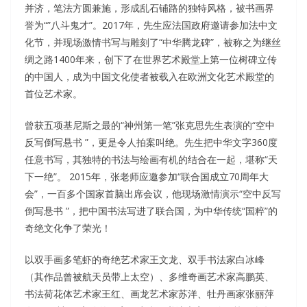
并济，笔法方圆兼施，形成乱石铺路的独特风格，被书画界
誉为“”八斗鬼才”。2017年，先生应法国政府邀请参加法中文
化节，并现场激情书写与雕刻了“中华腾龙碑”，被称之为继丝
绸之路1400年来，创下了在世界艺术殿堂上第一位树碑立传
的中国人，成为中国文化使者被载入在欧洲文化艺术殿堂的
首位艺术家。
曾获五项基尼斯之最的“神州第一笔”张克思先生表演的“空中
反写倒写悬书 ”，更是令人拍案叫绝。先生把中华文字360度
任意书写，其独特的书法与绘画有机的结合在一起，堪称“天
下一绝”。 2015年，张老师应邀参加“联合国成立70周年大
会”，一百多个国家首脑出席会议，他现场激情演示“空中反写
倒写悬书 ”，把中国书法写进了联合国，为中华传统“国粹”的
奇绝文化争了荣光！
以双手画多笔虾的奇绝艺术家王文龙、双手书法家白冰峰
（其作品曾被航天员带上太空）、多维奇画艺术家高鹏英、
书法荷花体艺术家王红、画龙艺术家苏洋、牡丹画家张丽萍