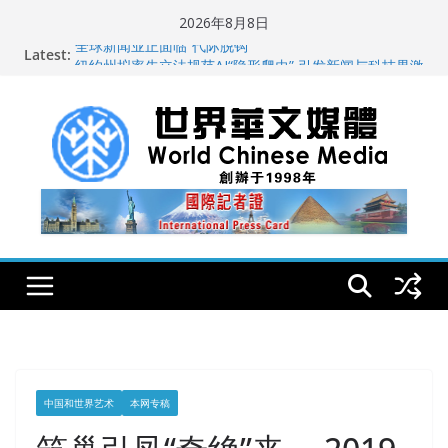
Skip
2026年8月8日
to
Latest:
全球新闻业正面临“代际脱钩”
content
纽约州拟率先立法规范AI“隐形爬虫” 引发新闻与科技界激
烈讨论
玛雅的世界
世界华文大众传播媒体协会公开声明
从一杯沉香叶茶到一缕海南天香：加拿大茶艺师邓岚月
海南沉香文化考察纪行
中国和世界艺术
本网专稿