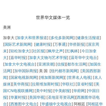
世界华文媒体一览
美洲
加拿大 [
加拿大和世界报道
] [
多伦多新闻网
] [
健康生活报道
]
[
国际艺术新闻网
] [
健康时报
] [
万事通
] [
华侨新报
] [
渥京周
末
] [
轻松加拿大
] [
社区报
] [
枫华之声
] [
红枫林
] [
今日加拿
大
] [
嘉华时报
] [
加拿大文物与艺术学报
] [
温哥华中文电台
]
[
加拿大中文电视台
] [
亚洲浪潮
] [
信报
][
都市生活网
] [
加国生
活网
] [
加华国际商报
] 美 国 [
纽约都市新闻网
] [
美国西部新
闻
] [
国家电视新闻网
] [
维加斯新闻网
][
[
世界名人电视
]
[
名人
媒体
][
美华商报
] [
拉斯维加斯时报
] [
华联社
] [
亚省时报
] [
美
国ICN电视联播网
] [
美中时报
] [
中美邮报
] [
华府网
] [
中国日
报
] [
华夏时报
] [
美国华视
] [
圣地亚哥资讯网
][
西雅图华语电
台
] [
西雅图中文电台
] [
华盛顿中文电视台
] 阿根廷 [
阿根廷华