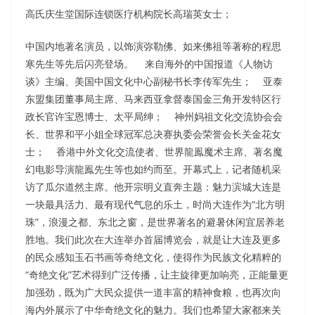
高氏庆生堂国际连锁医疗机构院长高瑞英女士；
中国内地著名演员，以饰演弥勒佛、如来佛祖等著称的程思
寒先生等先后闪亮登场。 来自海外的中国报道《人物访
谈》主编、美国中国文化中心副秘书长李传军先生； 亚泰
东盟集团董事局主席、马来西亚拿督泰国金三角开发特区行
政长官许宝恩博士、太平局绅； 神州妈祖文化交流协会会
长、世界和平小姐全球冠军总决赛执委会荣誉会长关金花女
士； 香港中外文化交流使者、世界龍鳯魔术主席、著名魔
幻电影导演龍鳯先生等也如约而至。开幕式上，记者随机采
访了瓜尔道然主席。他开宗明义直奔主题：魅力滨城大连是
一块最具活力、最有现代气息的乐土，时尚大连作为“北方明
珠”，浪漫之都、东北之窗，是世界著名的避暑休闲宜居养老
胜地。我们此次在大连举办首届博览会，就是让大连及更多
的民众感知玉石书画等奇绝文化，使得作为民族文化精粹的
“奇绝文化”艺术得到广泛传播，让主旋律更加响亮，正能量更
加强劲，既为广大民众提供一道丰富的精神食粮，也再次向
海内外展示了中华奇绝文化的魅力。我们也希望大家都来关