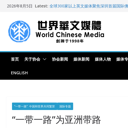
Skip
Latest:
全球300家以上英文媒体聚焦深圳首届国际
2026年8月5日
to
艺术展
世界华文大众传播媒体协会公开声明
content
从一杯沉香叶茶到一缕海南天香：加拿大茶
文化考察纪行
全球新闻业正面临“代际脱钩”
纽约州拟率先立法规范AI“隐形爬虫” 引发
首页
关于协会
协会新闻
媒体新闻
媒体人物
媒体
ENGLISH
“一带一路”: 中国和世界共同繁荣
国际专题
“一带一路”为亚洲带路