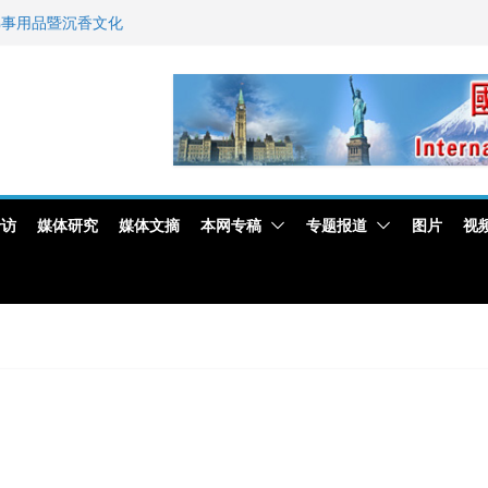
佛事用品暨沉香文化
艺师邓岚月海南沉香
新闻与科技界激烈讨论
专访
媒体研究
媒体文摘
本网专稿
专题报道
图片
视