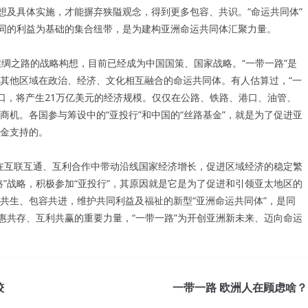
想及具体实施，才能摒弃狭隘观念，得到更多包容、共识。“命运共同体”
共同的利益为基础的集合纽带，是为建构亚洲命运共同体汇聚力量。
绸之路的战略构想，目前已经成为中国国策、国家战略。“一带一路”是
其他区域在政治、经济、文化相互融合的命运共同体。有人估算过，“一
人口，将产生21万亿美元的经济规模。仅仅在公路、铁路、港口、油管、
机。各国参与筹设中的“亚投行”和中国的“丝路基金”，就是为了促进亚
金支持的。
，在互联互通、互利合作中带动沿线国家经济增长，促进区域经济的稳定繁
”战略，积极参加“亚投行”，其原因就是它是为了促进和引领亚太地区的
共生、包容共进，维护共同利益及福祉的新型“亚洲命运共同体”，是同
惠共存、互利共赢的重要力量，“一带一路”为开创亚洲新未来、迈向命运
较
一带一路 欧洲人在顾虑啥？