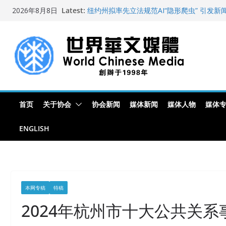
Skip
Latest:
纽约州拟率先立法规范AI“隐形爬虫” 引发
2026年8月8日
to
玛雅的世界
世界华文大众传播媒体协会公开声明
content
从一杯沉香叶茶到一缕海南天香：加拿大茶
文化考察纪行
全球新闻业正面临“代际脱钩”
首页
关于协会
协会新闻
媒体新闻
媒体人物
媒体
ENGLISH
本网专稿
特稿
2024年杭州市十大公共关系