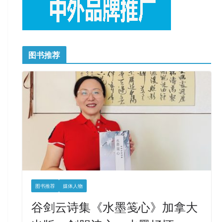
图书推荐
图书推荐
媒体人物
谷剑云诗集《水墨笺心》加拿大