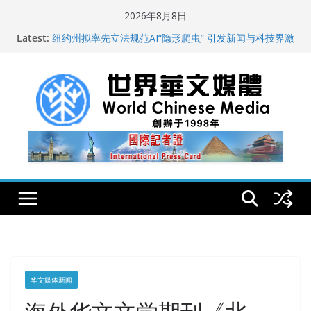
Skip
2026年8月8日
to
全球新闻业正面临“代际脱钩”
Latest:
content
纽约州拟率先立法规范AI“隐形爬虫” 引发新闻与科技界激
烈讨论
玛雅的世界
世界华文大众传播媒体协会公开声明
从一杯沉香叶茶到一缕海南天香：加拿大茶艺师邓岚月
海南沉香文化考察纪行
华文媒体新闻