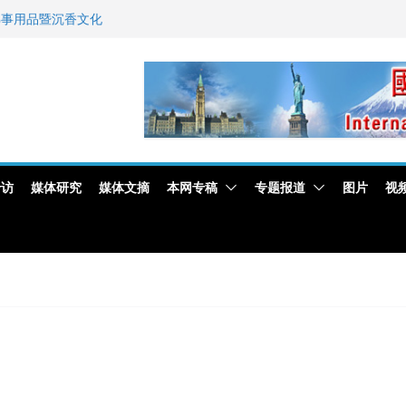
佛事用品暨沉香文化
艺师邓岚月海南沉香
新闻与科技界激烈讨论
专访
媒体研究
媒体文摘
本网专稿
专题报道
图片
视