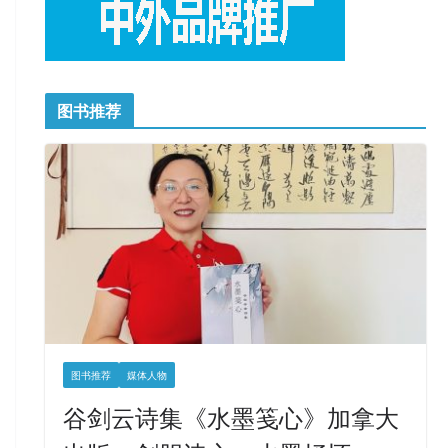
图书推荐
图书推荐
媒体人物
谷剑云诗集《水墨笺心》加拿大