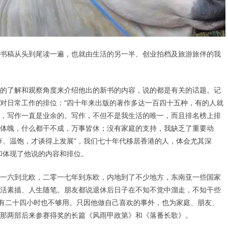
书稿从头到尾读一遍，也就由生活的另一半、创业拍档及旅游旅伴的我
的了解和观察角度来介绍他出的新书的内容，说的都是有关的话题。记
对日常工作的排位：“四十年来出版的著作多达一百四十五种，有的人就
，写作一直是业余的。写作，不但不是我生活的唯一，而且排名榜上排
体魄，什么都干不成，万事皆休；没有家庭的支持，我缺乏了重要动
存、温饱，才谈得上发展”，我们七十年代移居香港的人，体会尤其深
和体现了他说的内容和排位。
一六到北欧，二零一七年到东欧，内地到了不少地方，东南亚一些国家
活素描、人生随笔。朋友都说退休后日子在不知不觉中溜走，不知干些
说有二十四小时也不够用。只因他做自己喜欢的事外，也为家庭、朋友、
那两部后来参赛得奖的长篇《风雨甲政第》和《落番长歌》。