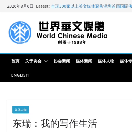
Skip
Latest:
全球300家以上英文媒体聚焦深圳首届国际
2026年8月6日
to
艺术展
世界华文大众传播媒体协会公开声明
content
从一杯沉香叶茶到一缕海南天香：加拿大茶
文化考察纪行
全球新闻业正面临“代际脱钩”
纽约州拟率先立法规范AI“隐形爬虫” 引发
首页
关于协会
协会新闻
媒体新闻
媒体人物
媒体
ENGLISH
媒体人物
东瑞：我的写作生活