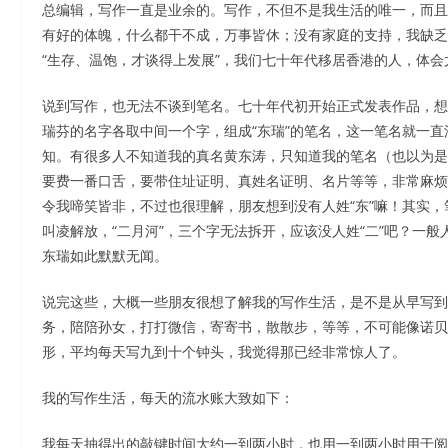
总编辑，写作一直是业余的。写作，不但不是我生活的唯一，而且
有好的体魄，什么都干不成，万事皆休；没有家庭的支持，我缺乏
“生存、温饱，才谈得上发展”，我们七十年代移居香港的人，体
说到写作，也无法不谈到笔名。七十年代初开始正式发表作品，想
瑞芬的名字各取中间一个字，组成“东瑞”的笔名，这一笔名就一直
知。有很多人不知道我的真名黄东涛，只知道我的笔名（也以为是
要费一番口舌，要带住址证明、真姓名证明、名片等等，非常麻烦。
令我啼笑皆非，不过也很理解，朋友想到没有人姓“东”嘛！其实
叫凌解放，“二月河”，三个字无法拆开，应该没人姓“二”吧？一
东瑞如此默默无闻。
说完这些，大概一些朋友很想了解我的写作生活，是不是从早写到
务，陪陪孙女，打打微信，寄寄书，散散步，等等，不可能像诺贝
形，平均每天写九到十个钟头，我觉得那已经非常惊人了。
我的写作生活，每天的流水账大致如下：
我每天抽得出的敲键时间大约一到两小时，也用一到两小时用于阅