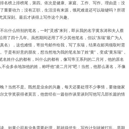
排名榜上排榜尾，第四。依次是健康、家庭、工作、写作。理由是：没
了重要动力；没有正职，生活没有来源，饿死难道还可以敲键吗？所谓
会尤其深刻。最后才谈得上写作这个兴趣。
不出什么特别的笔名，一时“灵感”来到，即从我的名字黄东涛和夫人蔡
沿用了四十几年。虽然期间还用了不少其他笔名，但以“东瑞”最广为人
真名），这也难怪，寄挂号邮件给我，写了东瑞，结果在邮局领取时需
于是有好意的朋友，想当然地为我的笔名加了姓“黄”，变成“黄东瑞”，
，笔名姓什么的都有，叫什么的都有，像写帝王系列的二月河，他的原名
般人不会多余地加他的姓，称呼他“凌二月河”吧！当然，他那么著名，不像
晚？当然不是。既然是业余的兴趣，每天还要处理不少事情，要做做家
尔文学奖获得者莫言，他曾经在一篇创作谈里谈到写他写几部长篇的情
读。如果公司有业务需要处理，那就得优先，写作计划就被打乱。早期