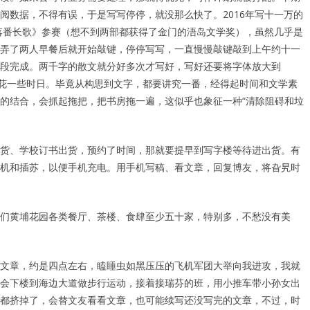
阅数据，不得有误，于是写写停停，就没那么快了。2016年写十一万的
《落番长歌》参赛（想不到两部都获得了金门的浯岛文学奖），虽然几乎是
弄了两人早餐后就开始敲键，停停写写，一直慢慢敲键敲到上午约十一
段完成。两千字的散文就分好多次才写好，写好还要将字体放大到
颇花一些时日。毕竟从构思到文字，都要讲究一番，经得起时间和文学素
的结合，会抓起拖把，把书房拖一遍，这似乎也象征一种“清除阻碍和垃
货、学校订书出货，预约了时间，那就要提早到写字楼等待进出货。有
机和插苏，以便手机充电。用手机写稿、看文章，回复博友，将旮旯时
们黄埔花园各类餐厅、茶楼、食肆至少五十家，特别多，不愁没有美
文章，约是四点左右，瞌睡虫如黑压压的飞机军团大举向我进攻，我就
会下楼到海边大道做步行运动，接着接瑞芬的班，用小推车带小孙女出
都挤掉了，会替文友看看文章，也可能续写还没写完的文章，不过，时