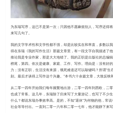
为东瑞写序，这已不是第一次；只因他不愿麻烦别人，写序还得将
来写几句了。
我的文字学术性和文学性都不强，却是比较实在和率直，多数以我
得在东瑞《我的写作生活》那篇文章里，有一段文字自我描述了他
推论我是专业作家，那是大大地错了。我的正职是出版社的总编辑
榜尾，第四。依次是健康、家庭、工作、写作。理由是：没有好的
力；没有正职，生活没有来源，饿死难道还可以敲键吗？所谓“生
刻。最后才谈得上写作这个兴趣。”本书六十余篇文章，大致反映
从二零一四年开始我们每年频繁地出游，二零一四年到西欧，二零
也成了常客。这几年，东瑞除了归来写了大量游记，也写了不少生
什么？都说东瑞办事效率高。是的，不知“退休”为何物的他，常
社会等等付出。一直到二零一六年和二零一七年，他才能静下来写