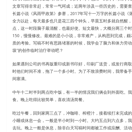
文章写得非常赶，常常一气呵成；近两年涉及一些历史的，需要查
长篇小说《风雨甲政第》参赛，2017年写十一万字的长篇小说
全力以赴，每天最多也只是花三四个钟头，早晨五时多就自然醒，
点，这一时段脑子最清醒，也最好使。短文最快，大概分两三个时
150，慢慢修改。最难的是小小说，非常难产，从构思到完成，
质的考验。写稿不时有思路堵塞的时候，我学会了脑力和体力劳动
圾”的创作临时治疗举动吧？
如果遇到公司的书再版重印或新书印好，印刷厂送货，或发行商取
时他们时间不准，拖了一个多小时。为了不致浪费时间，我带备手
间塞满。
中午十二时半到两点吃中饭，有一半的情况我们俩会到外面吃。我
食。晚上吃得比较简单，喜欢清汤简餐。
吃过午餐，回到家两三点了，冲咖啡、榨橙汁，接着续打未完成的
小睡或休息一会，一般是半小时到一小时。大约五点到六点多，我
去玩。晚上一般是休息，除非白天写稿时间都被工作或应酬、活动