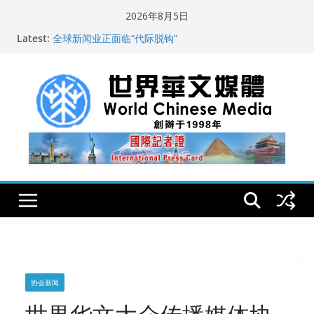
Skip
2026年8月5日
to
Latest:
全球新闻业正面临“代际脱钩”
content
纽约州拟率先立法规范AI“隐形爬虫” 引发新闻与科技界激
烈讨论
全球300家以上英文媒体聚焦深圳首届国际佛事用品暨沉
香文化艺术展
世界华文大众传播媒体协会公开声明
从一杯沉香叶茶到一缕海南天香：加拿大茶艺师邓岚月
海南沉香文化考察纪行
协会新闻