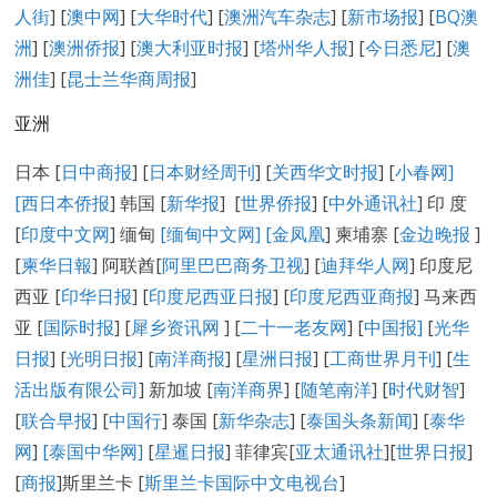
人街
] [
澳中网
] [
大华时代
] [
澳洲汽车杂志
] [
新市场报
] [
BQ澳
洲
] [
澳洲侨报
] [
澳大利亚时报
] [
塔州华人报
] [
今日悉尼
] [
澳
洲佳
] [
昆士兰华商周报
]
亚洲
日本 [
日中商报
] [
日本财经周刊
] [
关西华文时报
] [
小春网
]
[
西日本侨报
] 韩国 [
新华报
] [
世界侨报
] [
中外通讯社
] 印 度
[
印度中文网
] 缅甸
[缅甸中文网] [
金凤凰
] 柬埔寨 [
金边晚报
]
[
柬华日報
] 阿联酋[
阿里巴巴商务卫视
] [
迪拜华人网
] 印度尼
西亚 [
印华日报
] [
印度尼西亚日报
] [
印度尼西亚商报
] 马来西
亚 [
国际时报
] [
犀乡资讯网
] [
二十一老友网
] [
中国报]
[
光华
日报
] [
光明日报
] [
南洋商报
] [
星洲日报
] [
工商世界月刊
] [
生
活出版有限公司
] 新加坡 [
南洋商界
] [
随笔南洋
] [
时代财智
]
[
联合早报
] [
中国行
] 泰国 [
新华杂志
] [
泰国头条新闻
] [
泰华
网
]
[泰国中华网]
[
星暹日报
] 菲律宾[
亚太通讯社
][
世界日报
]
[
商报
]斯里兰卡 [
斯里兰卡国际中文电视台
]