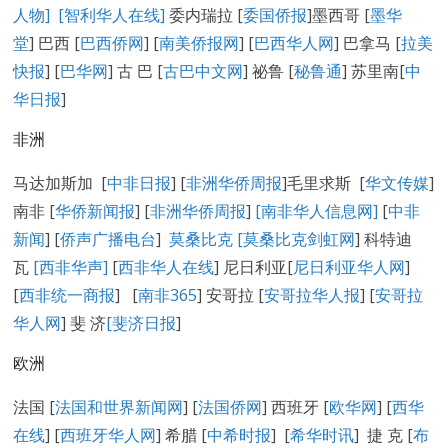
人物]
[智利华人在线]
委内瑞拉 [
委国侨报
]墨西哥 [
墨华
堂
] 巴西 [
巴西侨网
] [
南美侨报网
] [
巴西华人网
] 巴拿马 [
拉美
快报
] [
巴华网
] 古 巴 [
古巴中文网
] 祕鲁 [
秘鲁通
] 苏里南[
中
华日报
]
非洲
马达加斯加 [
中非日报
] [
非洲华侨周报
]毛里求斯 [
华文传媒
]
南非 [
华侨新闻报
] [
非洲华侨周报
]
[南非华人信息网]
[
中非
新闻
] [
侨声广播电台
]
莫桑比克 [
莫桑比克剑虹网
] 科特迪
瓦
[西非华声]
[
西非华人在线
] 尼日利亚[
尼日利亚华人网
]
[
西非统一商报
] [
南非365
] 安哥拉 [
安哥拉华人报
] [
安哥拉
华人网
] 斐 济
[
斐济日报
]
欧洲
法国 [
法国和世界新闻网
] [
法国侨网
] 西班牙 [
欧华网
] [
西华
在线
] [
西班牙华人网
] 希腊 [
中希时报
] [
希华时讯
] 捷 克 [
布