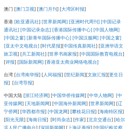
澳门 [
澳门卫视
] [
澳门月刊
] [
大湾区时报
]
香港
[欧亚通讯社
]
[世界新闻网]
[亚洲时代周刊]
[中国记录
通讯社
]
[中国记录
杂志
]
[香港国际传播中心
]
[
中国人物网
]
[
中国之窗
]
[新青年国际传播中心
]
[
中国汉服网
]
[
中国之窗
]
[
亚太中文电视台
]
[
时代星报
][
中国传真新闻社
] [
亚洲华语文
旅卫视
] [
共工新闻社
] [
世界书画家报
] [
中国国际教育电视台
]
[
评报
] [
国际新闻网
]
[
香港亚太商业网络电视台
]
台湾 [
台湾南华报
] [
人间福报
] [
世纪新闻
][
文旅汇报
][
更生日
报
] [
台湾导报
]
中国大陆 [
浙江经济网
] [
中国华侨传媒网
] [
中华人物网
]
[
中
亚传媒网
]
[
天地新闻网
] [
中国海外新闻网
] [
世界新闻网
] [
辽
宁侨网
] [
华西都市报
]
[中国龙网
] [
攀枝花日报
] [
海南特区报
]
[
阳光无限
] [
海南日报
] [
时尚杂志
] [
作家
] [
北京交通台
] [
哈尔
滨人民广播电台
] [
深圳新闻网
] [
上海证券报
] [
中国纪检监察