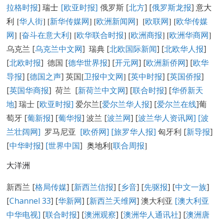
拉格时报
]
瑞士
[欧亚时报]
俄罗斯 [
北方
] [
俄罗斯龙报
]
意大
利 [
华人街
]
[
新华传媒网
] [
欧洲新闻网
] [
欧联网
] [
欧华传媒
网
] [
奋斗在意大利
] [
欧华联合时报
] [
欧洲商报
] [
欧洲华商网
]
乌克兰 [
乌克兰中文网
] 瑞典 [
北欧国际新闻
] [
北欧华人报
]
[
北欧时报
] 德国 [
德华世界报
] [
开元网
] [
欧洲新侨网
] [
欧华
导报
] [
德国之声
] 英国
[
卫报中文网
]
[
英中时报
] [
英国侨报
]
[
英国华商报
] 荷兰 [
新荷兰中文网
] [
联合时报
] [
华侨新天
地
] 瑞士 [
欧亚时报
]
爱尔兰[
爱尔兰华人报
] [
爱尔兰在线
]葡
萄牙 [
葡新报
] [
葡华报
] 波兰 [
波兰网
] [
波兰华人资讯网
]
[
波
兰壮阔网]
罗马尼亚
[欧侨网]
[旅罗华人报]
匈牙利 [
新导报
]
[
中华时报
]
[世界中国
]
奥地利[
联合周报
]
大洋洲
新西兰 [
格局传媒
] [
新西兰信报
] [
乡音
] [
先驱报
] [
中文一族
]
[
Channel 33
] [
华新网
] [
新西兰天维网
] 澳大利亚
[澳大利亚
中华电视]
[
联合时报
] [
澳洲观察
] [
澳洲华人通讯社
] [
澳洲唐