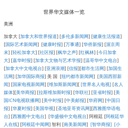
世界华文媒体一览
美洲
加拿大 [
加拿大和世界报道
] [
多伦多新闻网
] [
健康生活报道
]
[
国际艺术新闻网
] [
健康时报
] [
万事通
] [
华侨新报
] [
渥京周
末
] [
轻松加拿大
] [
社区报
] [
枫华之声
] [
红枫林
] [
今日加拿
大
] [
嘉华时报
] [
加拿大文物与艺术学报
] [
温哥华中文电台
]
[
加拿大中文电视台
] [
亚洲浪潮
] [
信报
][
都市生活网
] [
加国生
活网
] [
加华国际商报
] 美 国 [
纽约都市新闻网
] [
美国西部新
闻
] [
国家电视新闻网
] [
维加斯新闻网
][
[
世界名人电视
]
[
名人
媒体
][
美华商报
] [
拉斯维加斯时报
] [
华联社
] [
亚省时报
] [
美
国ICN电视联播网
] [
美中时报
] [
中美邮报
] [
华府网
] [
中国日
报
] [
华夏时报
] [
美国华视
] [
圣地亚哥资讯网
][
西雅图华语电
台
] [
西雅图中文电台
] [
华盛顿中文电视台
] 阿根廷 [
阿根廷华
人在线
] [
阿根廷中闻网
] 智利 [
南美新闻网
]
[智华商报]
[小