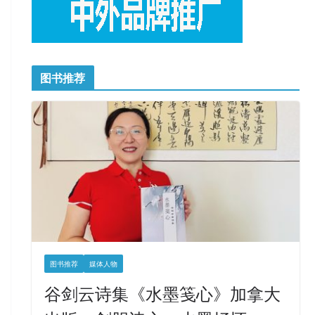
图书推荐
图书推荐
媒体人物
谷剑云诗集《水墨笺心》加拿大