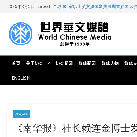
Skip
Latest:
全球300家以上英文媒体聚焦深圳首届国际
2026年8月5日
to
艺术展
世界华文大众传播媒体协会公开声明
content
从一杯沉香叶茶到一缕海南天香：加拿大茶
文化考察纪行
全球新闻业正面临“代际脱钩”
纽约州拟率先立法规范AI“隐形爬虫” 引发
首页
关于协会
协会新闻
媒体新闻
媒体人物
媒体
ENGLISH
媒体人物
《南华报》社长赖连金博士