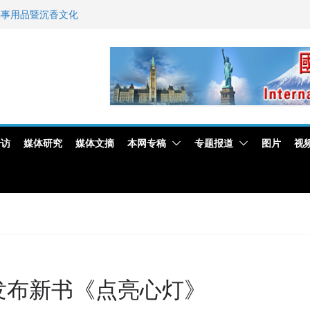
佛事用品暨沉香文化
艺师邓岚月海南沉香
新闻与科技界激烈讨论
专访
媒体研究
媒体文摘
本网专稿
专题报道
图片
视
发布新书《点亮心灯》