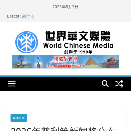
Skip
2026年8月5日
to
Latest:
纽约州拟率先立法规范AI“隐形爬虫” 引发新闻与科技界激
content
烈讨论
全球300家以上英文媒体聚焦深圳首届国际佛事用品暨沉
香文化艺术展
世界华文大众传播媒体协会公开声明
从一杯沉香叶茶到一缕海南天香：加拿大茶艺师邓岚月
海南沉香文化考察纪行
全球新闻业正面临“代际脱钩”
媒体研究