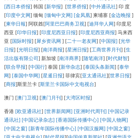
[
西日本侨报
] 韩国 [
新华报
] [
世界侨报
] [
中外通讯社
] 印 度
[
印度中文网
] 缅甸
[缅甸中文网] [
金凤凰
] 柬埔寨 [
金边晚报
]
[
柬华日報
] 阿联酋[
阿里巴巴商务卫视
] [
迪拜华人网
] 印度尼
西亚 [
印华日报
] [
印度尼西亚日报
] [
印度尼西亚商报
] 马来西
亚 [
国际时报
] [
犀乡资讯网
] [
二十一老友网
] [
中国报]
[
光华
日报
] [
光明日报
] [
南洋商报
] [
星洲日报
] [
工商世界月刊
] [
生
活出版有限公司
] 新加坡 [
南洋商界
] [
随笔南洋
] [
时代财智
]
[
联合早报
] [
中国行
] 泰国 [
新华杂志
] [
泰国头条新闻
] [
泰华
网
]
[泰国中华网]
[
星暹日报
] 菲律宾[
亚太通讯社
][
世界日报
]
[
商报
]斯里兰卡 [
斯里兰卡国际中文电视台
]
澳门 [
澳门卫视
] [
澳门月刊
] [
大湾区时报
]
香港
[欧亚通讯社
]
[世界新闻网]
[亚洲时代周刊]
[中国记录
通讯社
]
[中国记录
杂志
]
[香港国际传播中心
]
[
中国人物网
]
[
中国之窗
]
[新青年国际传播中心
]
[
中国汉服网
]
[
中国之窗
]
[
亚太中文电视台
]
[
时代星报
][
中国传真新闻社
] [
亚洲华语文