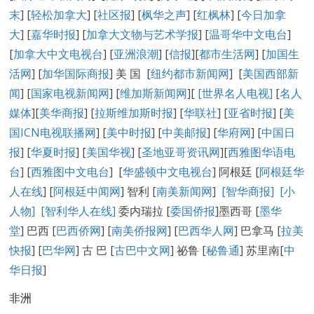
末
] [
轻松加拿大
] [
社区报
] [
枫华之声
] [
红枫林
] [
今日加拿
大
] [
嘉华时报
] [
加拿大文物与艺术学报
] [
温哥华中文电台
]
[
加拿大中文电视台
] [
亚洲浪潮
] [
信报
][
都市生活网
] [
加国生
活网
] [
加华国际商报
] 美 国 [
纽约都市新闻网
] [
美国西部新
闻
] [
国家电视新闻网
] [
维加斯新闻网
][
[
世界名人电视
]
[
名人
媒体
][
美华商报
] [
拉斯维加斯时报
] [
华联社
] [
亚省时报
] [
美
国ICN电视联播网
] [
美中时报
] [
中美邮报
] [
华府网
] [
中国日
报
] [
华夏时报
] [
美国华视
] [
圣地亚哥资讯网
][
西雅图华语电
台
] [
西雅图中文电台
] [
华盛顿中文电视台
] 阿根廷 [
阿根廷华
人在线
] [
阿根廷中闻网
] 智利 [
南美新闻网
]
[智华商报]
[小
人物]
[智利华人在线]
委内瑞拉 [
委国侨报
]墨西哥 [
墨华
堂
] 巴西 [
巴西侨网
] [
南美侨报网
] [
巴西华人网
] 巴拿马 [
拉美
快报
] [
巴华网
] 古 巴 [
古巴中文网
] 祕鲁 [
秘鲁通
] 苏里南[
中
华日报
]
非洲