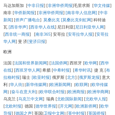
马达加斯加 [
中非日报
] [
非洲华侨周报
]毛里求斯 [
华文传媒
]
南非 [
华侨新闻报
] [
非洲华侨周报
]
[南非华人信息网]
[
中非
新闻
] [
侨声广播电台
]
莫桑比克 [
莫桑比克剑虹网
] 科特迪
瓦
[西非华声]
[
西非华人在线
] 尼日利亚[
尼日利亚华人网
]
[
西非统一商报
] [
南非365
] 安哥拉 [
安哥拉华人报
] [
安哥拉
华人网
] 斐 济
[
斐济日报
]
欧洲
法国 [
法国和世界新闻网
] [
法国侨网
] 西班牙 [
欧华网
] [
西华
在线
] [
西班牙华人网
] 希腊 [
中希时报
] [
希华时讯
] 捷 克 [
布
拉格时报
]
瑞士
[欧亚时报]
俄罗斯 [
北方
] [
俄罗斯龙报
]
意大
利 [
华人街
]
[
新华传媒网
] [
欧洲新闻网
] [
欧联网
] [
欧华传媒
网
] [
奋斗在意大利
] [
欧华联合时报
] [
欧洲商报
] [
欧洲华商网
]
乌克兰 [
乌克兰中文网
] 瑞典 [
北欧国际新闻
] [
北欧华人报
]
[
北欧时报
] 德国 [
德华世界报
] [
开元网
] [
欧洲新侨网
] [
欧华
导报
] [
德国之声
] 英国
[
卫报中文网
]
[
英中时报
] [
英国侨报
]