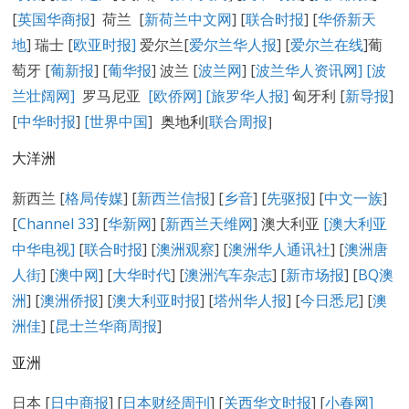
[
英国华商报
] 荷兰 [
新荷兰中文网
] [
联合时报
] [
华侨新天
地
] 瑞士 [
欧亚时报
]
爱尔兰[
爱尔兰华人报
] [
爱尔兰在线
]葡
萄牙 [
葡新报
] [
葡华报
] 波兰 [
波兰网
] [
波兰华人资讯网
]
[
波
兰壮阔网]
罗马尼亚
[欧侨网]
[旅罗华人报]
匈牙利 [
新导报
]
[
中华时报
]
[世界中国
]
奥地利[
联合周报
]
大洋洲
新西兰 [
格局传媒
] [
新西兰信报
] [
乡音
] [
先驱报
] [
中文一族
]
[
Channel 33
] [
华新网
] [
新西兰天维网
] 澳大利亚
[澳大利亚
中华电视]
[
联合时报
] [
澳洲观察
] [
澳洲华人通讯社
] [
澳洲唐
人街
] [
澳中网
] [
大华时代
] [
澳洲汽车杂志
] [
新市场报
] [
BQ澳
洲
] [
澳洲侨报
] [
澳大利亚时报
] [
塔州华人报
] [
今日悉尼
] [
澳
洲佳
] [
昆士兰华商周报
]
亚洲
日本 [
日中商报
] [
日本财经周刊
] [
关西华文时报
] [
小春网
]