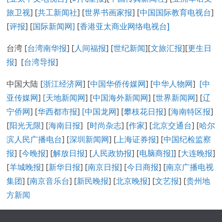
旅卫视
] [
共工新闻社
] [
世界书画家报
] [
中国国际教育电视台
]
[
评报
] [
国际新闻网
]
[
香港亚太商业网络电视台
]
台湾 [
台湾南华报
] [
人间福报
] [
世纪新闻
][
文旅汇报
][
更生日
报
] [
台湾导报
]
中国大陆 [
浙江经济网
] [
中国华侨传媒网
] [
中华人物网
]
[
中
亚传媒网
]
[
天地新闻网
] [
中国海外新闻网
] [
世界新闻网
] [
辽
宁侨网
] [
华西都市报
]
[中国龙网
] [
攀枝花日报
] [
海南特区报
]
[
阳光无限
] [
海南日报
] [
时尚杂志
] [
作家
] [
北京交通台
] [
哈尔
滨人民广播电台
] [
深圳新闻网
] [
上海证券报
] [
中国纪检监察
报
] [
今晚报
] [
解放日报
] [
人民政协报
] [
电脑商报]
] [
大连晚报
]
[
羊城晚报
] [
新华日报
] [
南京日报
] [
今日商报
] [
南京广播电视
集团
] [
南京音乐台
] [
新民晚报
] [
北京晚报
] [
文艺报
] [
贵州地
方新闻