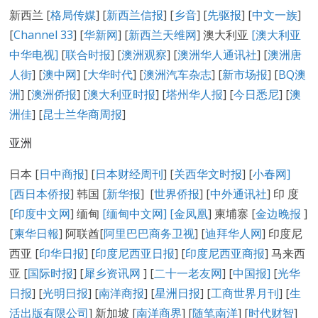
新西兰 [
格局传媒
] [
新西兰信报
] [
乡音
] [
先驱报
] [
中文一族
]
[
Channel 33
] [
华新网
] [
新西兰天维网
] 澳大利亚
[澳大利亚
中华电视]
[
联合时报
] [
澳洲观察
] [
澳洲华人通讯社
] [
澳洲唐
人街
] [
澳中网
] [
大华时代
] [
澳洲汽车杂志
] [
新市场报
] [
BQ澳
洲
] [
澳洲侨报
] [
澳大利亚时报
] [
塔州华人报
] [
今日悉尼
] [
澳
洲佳
] [
昆士兰华商周报
]
亚洲
日本 [
日中商报
] [
日本财经周刊
] [
关西华文时报
] [
小春网
]
[
西日本侨报
] 韩国 [
新华报
] [
世界侨报
] [
中外通讯社
] 印 度
[
印度中文网
] 缅甸
[缅甸中文网] [
金凤凰
] 柬埔寨 [
金边晚报
]
[
柬华日報
] 阿联酋[
阿里巴巴商务卫视
] [
迪拜华人网
] 印度尼
西亚 [
印华日报
] [
印度尼西亚日报
] [
印度尼西亚商报
] 马来西
亚 [
国际时报
] [
犀乡资讯网
] [
二十一老友网
] [
中国报]
[
光华
日报
] [
光明日报
] [
南洋商报
] [
星洲日报
] [
工商世界月刊
] [
生
活出版有限公司
] 新加坡 [
南洋商界
] [
随笔南洋
] [
时代财智
]