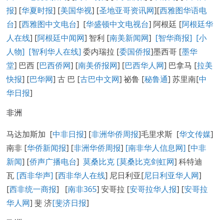
报
] [
华夏时报
] [
美国华视
] [
圣地亚哥资讯网
][
西雅图华语电
台
] [
西雅图中文电台
] [
华盛顿中文电视台
] 阿根廷 [
阿根廷华
人在线
] [
阿根廷中闻网
] 智利 [
南美新闻网
]
[智华商报]
[小
人物]
[智利华人在线]
委内瑞拉 [
委国侨报
]墨西哥 [
墨华
堂
] 巴西 [
巴西侨网
] [
南美侨报网
] [
巴西华人网
] 巴拿马 [
拉美
快报
] [
巴华网
] 古 巴 [
古巴中文网
] 祕鲁 [
秘鲁通
] 苏里南[
中
华日报
]
非洲
马达加斯加 [
中非日报
] [
非洲华侨周报
]毛里求斯 [
华文传媒
]
南非 [
华侨新闻报
] [
非洲华侨周报
]
[南非华人信息网]
[
中非
新闻
] [
侨声广播电台
]
莫桑比克 [
莫桑比克剑虹网
] 科特迪
瓦
[西非华声]
[
西非华人在线
] 尼日利亚[
尼日利亚华人网
]
[
西非统一商报
] [
南非365
] 安哥拉 [
安哥拉华人报
] [
安哥拉
华人网
] 斐 济
[
斐济日报
]