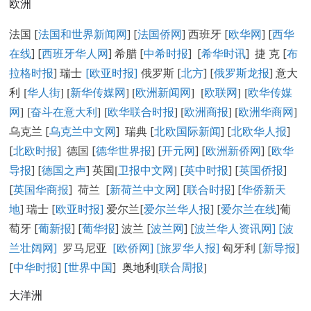
欧洲
法国 [
法国和世界新闻网
] [
法国侨网
] 西班牙 [
欧华网
] [
西华
在线
] [
西班牙华人网
] 希腊 [
中希时报
] [
希华时讯
] 捷 克 [
布
拉格时报
]
瑞士
[欧亚时报]
俄罗斯 [
北方
] [
俄罗斯龙报
]
意大
利 [
华人街
]
[
新华传媒网
] [
欧洲新闻网
] [
欧联网
] [
欧华传媒
网
] [
奋斗在意大利
] [
欧华联合时报
] [
欧洲商报
] [
欧洲华商网
]
乌克兰 [
乌克兰中文网
] 瑞典 [
北欧国际新闻
] [
北欧华人报
]
[
北欧时报
] 德国 [
德华世界报
] [
开元网
] [
欧洲新侨网
] [
欧华
导报
] [
德国之声
] 英国
[
卫报中文网
]
[
英中时报
] [
英国侨报
]
[
英国华商报
] 荷兰 [
新荷兰中文网
] [
联合时报
] [
华侨新天
地
] 瑞士 [
欧亚时报
]
爱尔兰[
爱尔兰华人报
] [
爱尔兰在线
]葡
萄牙 [
葡新报
] [
葡华报
] 波兰 [
波兰网
] [
波兰华人资讯网
]
[
波
兰壮阔网]
罗马尼亚
[欧侨网]
[旅罗华人报]
匈牙利 [
新导报
]
[
中华时报
]
[世界中国
]
奥地利[
联合周报
]
大洋洲