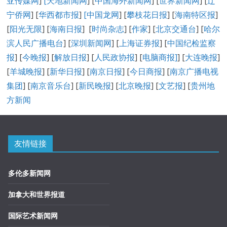
亚传媒网
]
[
天地新闻网
] [
中国海外新闻网
] [
世界新闻网
] [
辽
宁侨网
] [
华西都市报
]
[中国龙网
] [
攀枝花日报
] [
海南特区报
]
[
阳光无限
] [
海南日报
] [
时尚杂志
] [
作家
] [
北京交通台
] [
哈尔
滨人民广播电台
] [
深圳新闻网
] [
上海证券报
] [
中国纪检监察
报
] [
今晚报
] [
解放日报
] [
人民政协报
] [
电脑商报]
] [
大连晚报
]
[
羊城晚报
] [
新华日报
] [
南京日报
] [
今日商报
] [
南京广播电视
集团
] [
南京音乐台
] [
新民晚报
] [
北京晚报
] [
文艺报
] [
贵州地
方新闻
友情链接
多伦多新闻网
加拿大和世界报道
国际艺术新闻网