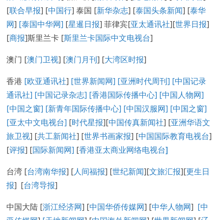
[
联合早报
] [
中国行
] 泰国 [
新华杂志
] [
泰国头条新闻
] [
泰华
网
]
[泰国中华网]
[
星暹日报
] 菲律宾[
亚太通讯社
][
世界日报
]
[
商报
]斯里兰卡 [
斯里兰卡国际中文电视台
]
澳门 [
澳门卫视
] [
澳门月刊
] [
大湾区时报
]
香港
[欧亚通讯社
]
[世界新闻网]
[亚洲时代周刊]
[中国记录
通讯社
]
[中国记录
杂志
]
[香港国际传播中心
]
[
中国人物网
]
[
中国之窗
]
[新青年国际传播中心
]
[
中国汉服网
]
[
中国之窗
]
[
亚太中文电视台
]
[
时代星报
][
中国传真新闻社
] [
亚洲华语文
旅卫视
] [
共工新闻社
] [
世界书画家报
] [
中国国际教育电视台
]
[
评报
] [
国际新闻网
]
[
香港亚太商业网络电视台
]
台湾 [
台湾南华报
] [
人间福报
] [
世纪新闻
][
文旅汇报
][
更生日
报
] [
台湾导报
]
中国大陆 [
浙江经济网
] [
中国华侨传媒网
] [
中华人物网
]
[
中