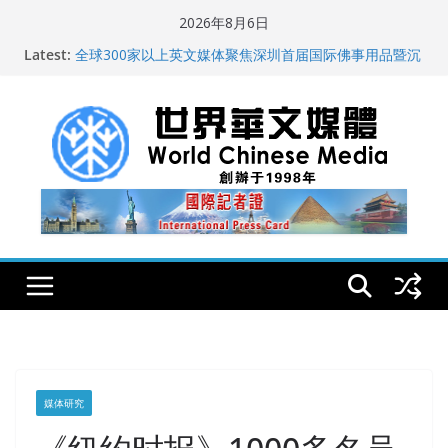
Skip
2026年8月6日
to
Latest:
全球300家以上英文媒体聚焦深圳首届国际佛事用品暨沉
content
香文化艺术展
世界华文大众传播媒体协会公开声明
从一杯沉香叶茶到一缕海南天香：加拿大茶艺师邓岚月
海南沉香文化考察纪行
全球新闻业正面临“代际脱钩”
纽约州拟率先立法规范AI“隐形爬虫” 引发新闻与科技界激
烈讨论
媒体研究