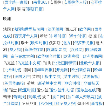
[
西非统一商报
] [
南非365
] 安哥拉 [
安哥拉华人报
] [
安哥拉
华人网
] 斐 济
[
斐济日报
]
欧洲
法国 [
法国和世界新闻网
] [
法国侨网
] 西班牙 [
欧华网
] [
西华
在线
] [
西班牙华人网
] 希腊 [
中希时报
] [
希华时讯
] 捷 克 [
布
拉格时报
]
瑞士
[欧亚时报]
俄罗斯 [
北方
] [
俄罗斯龙报
]
意大
利 [
华人街
]
[
新华传媒网
] [
欧洲新闻网
] [
欧联网
] [
欧华传媒
网
] [
奋斗在意大利
] [
欧华联合时报
] [
欧洲商报
] [
欧洲华商网
]
乌克兰 [
乌克兰中文网
] 瑞典 [
北欧国际新闻
] [
北欧华人报
]
[
北欧时报
] 德国 [
德华世界报
] [
开元网
] [
欧洲新侨网
] [
欧华
导报
] [
德国之声
] 英国
[
卫报中文网
]
[
英中时报
] [
英国侨报
]
[
英国华商报
] 荷兰 [
新荷兰中文网
] [
联合时报
] [
华侨新天
地
] 瑞士 [
欧亚时报
]
爱尔兰[
爱尔兰华人报
] [
爱尔兰在线
]葡
萄牙 [
葡新报
] [
葡华报
] 波兰 [
波兰网
] [
波兰华人资讯网
]
[
波
兰壮阔网]
罗马尼亚
[欧侨网]
[旅罗华人报]
匈牙利 [
新导报
]