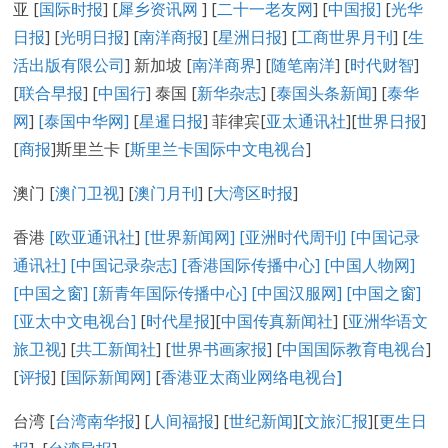
亚 [
国际时报
] [
犀乡资讯网
] [
二十一老友网
] [
中国报]
[
光华
日报
] [
光明日报
] [
南洋商报
] [
星洲日报
] [
工商世界月刊
] [
生
活出版有限公司
] 新加坡 [
南洋商界
] [
随笔南洋
] [
时代财智
]
[
联合早报
] [
中国行
] 泰国 [
新华杂志
] [
泰国头条新闻
] [
泰华
网
]
[泰国中华网]
[
星暹日报
] 菲律宾[
亚太通讯社
][
世界日报
]
[
商报
]斯里兰卡 [
斯里兰卡国际中文电视台
]
澳门 [
澳门卫视
] [
澳门月刊
] [
大湾区时报
]
香港
[欧亚通讯社
]
[世界新闻网]
[亚洲时代周刊]
[中国记录
通讯社
]
[中国记录
杂志
]
[香港国际传播中心
]
[
中国人物网
]
[
中国之窗
]
[新青年国际传播中心
]
[
中国汉服网
]
[
中国之窗
]
[
亚太中文电视台
]
[
时代星报
][
中国传真新闻社
] [
亚洲华语文
旅卫视
] [
共工新闻社
] [
世界书画家报
] [
中国国际教育电视台
]
[
评报
] [
国际新闻网
]
[
香港亚太商业网络电视台
]
台湾 [
台湾南华报
] [
人间福报
] [
世纪新闻
][
文旅汇报
][
更生日