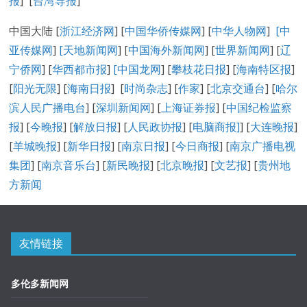
报
] [
台湾导报
]
中国大陆 [
浙江经济网
] [
中国华侨传媒网
] [
中华人物网
]
[
中
亚传媒网
]
[
天地新闻网
] [
中国海外新闻网
] [
世界新闻网
] [
辽
宁侨网
] [
华西都市报
]
[中国龙网
] [
攀枝花日报
] [
海南特区报
]
[
阳光无限
] [
海南日报
] [
时尚杂志
] [
作家
] [
北京交通台
] [
哈尔
滨人民广播电台
] [
深圳新闻网
] [
上海证券报
] [
中国纪检监察
报
] [
今晚报
] [
解放日报
] [
人民政协报
] [
电脑商报]
] [
大连晚报
]
[
羊城晚报
] [
新华日报
] [
南京日报
] [
今日商报
] [
南京广播电视
集团
] [
南京音乐台
] [
新民晚报
] [
北京晚报
] [
文艺报
] [
贵州地
方新闻
友情链接
多伦多新闻网