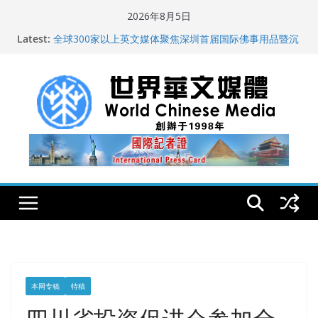
Skip
2026年8月5日
纽约州拟率先立法规范AI“隐形爬虫” 引发新闻与科技界激
to
Latest:
烈讨论
content
全球300家以上英文媒体聚焦深圳首届国际佛事用品暨沉
香文化艺术展
世界华文大众传播媒体协会公开声明
从一杯沉香叶茶到一缕海南天香：加拿大茶艺师邓岚月
海南沉香文化考察纪行
全球新闻业正面临“代际脱钩”
本网专稿
特稿