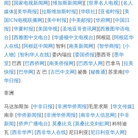
闻
] [
国家电视新闻网
] [
维加斯新闻网
][
[
世界名人电视
]
[
名人
媒体
][
美华商报
] [
拉斯维加斯时报
] [
华联社
] [
亚省时报
] [
美
国ICN电视联播网
] [
美中时报
] [
中美邮报
] [
华府网
] [
中国日
报
] [
华夏时报
] [
美国华视
] [
圣地亚哥资讯网
][
西雅图华语电
台
] [
西雅图中文电台
] [
华盛顿中文电视台
] 阿根廷 [
阿根廷华
人在线
] [
阿根廷中闻网
] 智利 [
南美新闻网
]
[智华商报]
[小
人物]
[智利华人在线]
委内瑞拉 [
委国侨报
]墨西哥 [
墨华
堂
] 巴西 [
巴西侨网
] [
南美侨报网
] [
巴西华人网
] 巴拿马 [
拉美
快报
] [
巴华网
] 古 巴 [
古巴中文网
] 祕鲁 [
秘鲁通
] 苏里南[
中
华日报
]
非洲
马达加斯加 [
中非日报
] [
非洲华侨周报
]毛里求斯 [
华文传媒
]
南非 [
华侨新闻报
] [
非洲华侨周报
]
[南非华人信息网]
[
中非
新闻
] [
侨声广播电台
]
莫桑比克 [
莫桑比克剑虹网
] 科特迪
瓦
[西非华声]
[
西非华人在线
] 尼日利亚[
尼日利亚华人网
]