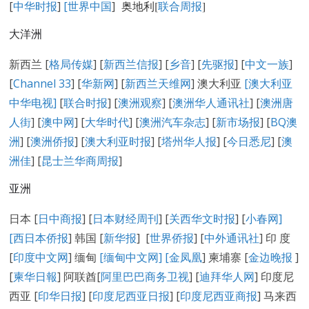
[
中华时报
]
[世界中国
]
奥地利[
联合周报
]
大洋洲
新西兰 [
格局传媒
] [
新西兰信报
] [
乡音
] [
先驱报
] [
中文一族
]
[
Channel 33
] [
华新网
] [
新西兰天维网
] 澳大利亚
[澳大利亚
中华电视]
[
联合时报
] [
澳洲观察
] [
澳洲华人通讯社
] [
澳洲唐
人街
] [
澳中网
] [
大华时代
] [
澳洲汽车杂志
] [
新市场报
] [
BQ澳
洲
] [
澳洲侨报
] [
澳大利亚时报
] [
塔州华人报
] [
今日悉尼
] [
澳
洲佳
] [
昆士兰华商周报
]
亚洲
日本 [
日中商报
] [
日本财经周刊
] [
关西华文时报
] [
小春网
]
[
西日本侨报
] 韩国 [
新华报
] [
世界侨报
] [
中外通讯社
] 印 度
[
印度中文网
] 缅甸
[缅甸中文网] [
金凤凰
] 柬埔寨 [
金边晚报
]
[
柬华日報
] 阿联酋[
阿里巴巴商务卫视
] [
迪拜华人网
] 印度尼
西亚 [
印华日报
] [
印度尼西亚日报
] [
印度尼西亚商报
] 马来西