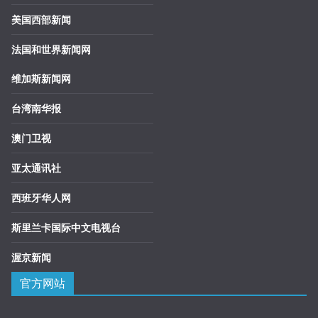
美国西部新闻
法国和世界新闻网
维加斯新闻网
台湾南华报
澳门卫视
亚太通讯社
西班牙华人网
斯里兰卡国际中文电视台
渥京新闻
官方网站