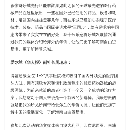
很惊讶乐城先行区能够聚集如此之多的全球最先进的医疗药
械产品在这里展出，一些在国外已经使用的药品、设备和耗
材，引进国内往往需要几年，而在乐城已经初步实现了医疗
技术、装备、药品与国际先进水平“三同步”，给有需求的中国
患者带来了实实在在的好处。我十分乐意将乐城发展情况通
过我们的媒体介绍给海外的华侨，让他们更了解海南自由贸
易港、更了解博鳌乐城。
爱尔兰《华人报》副社长周瑞琮：
博鳌超级医院“1+X”共享医院模式吸引了国内外领先的医疗团
队入驻，拥有顶级专家和便利政策带来的优质药物器械的超
级医院，为前来就诊的患者打造了一个又一个成功的治疗方
案，我想这对于国人来说是一个就医的新选择。我最想做的
就是把我的所见所闻带给爱尔兰的华侨同胞，让他们更加了
解中国的发展变化，了解海南自由贸易港。
参加此次活动的华文媒体来自澳大利亚、印度尼西亚、柬埔