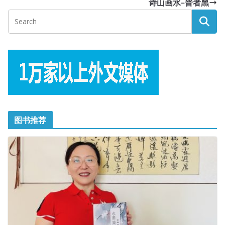
诗山画水–普者黑
图书推荐