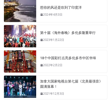
想你的风还是吹到了印度洋
2024年4月3日
第十届《海外春晚》多伦多隆重举行
2023年1月22日
18个中国彩灯点亮多伦多市中区华埠
2022年2月2日
加拿大国家电视台第七届《北美最强音》
圆满落幕！
2021年12月3日