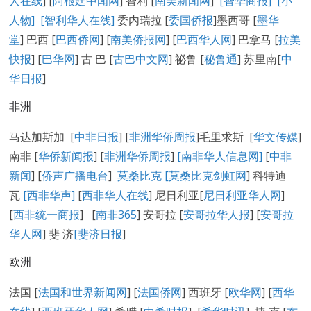
人在线
] [
阿根廷中闻网
] 智利 [
南美新闻网
]
[智华商报]
[小
人物]
[智利华人在线]
委内瑞拉 [
委国侨报
]墨西哥 [
墨华
堂
] 巴西 [
巴西侨网
] [
南美侨报网
] [
巴西华人网
] 巴拿马 [
拉美
快报
] [
巴华网
] 古 巴 [
古巴中文网
] 祕鲁 [
秘鲁通
] 苏里南[
中
华日报
]
非洲
马达加斯加 [
中非日报
] [
非洲华侨周报
]毛里求斯 [
华文传媒
]
南非 [
华侨新闻报
] [
非洲华侨周报
]
[南非华人信息网]
[
中非
新闻
] [
侨声广播电台
]
莫桑比克 [
莫桑比克剑虹网
] 科特迪
瓦
[西非华声]
[
西非华人在线
] 尼日利亚[
尼日利亚华人网
]
[
西非统一商报
] [
南非365
] 安哥拉 [
安哥拉华人报
] [
安哥拉
华人网
] 斐 济
[
斐济日报
]
欧洲
法国 [
法国和世界新闻网
] [
法国侨网
] 西班牙 [
欧华网
] [
西华