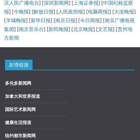
滨人民广播电台
] [
深圳新闻网
] [
上海证券报
] [
中国纪检监察
报
] [
今晚报
] [
解放日报
] [
人民政协报
] [
电脑商报]
] [
大连晚报
]
[
羊城晚报
] [
新华日报
] [
南京日报
] [
今日商报
] [
南京广播电视
集团
] [
南京音乐台
] [
新民晚报
] [
北京晚报
] [
文艺报
] [
贵州地
方新闻
友情链接
多伦多新闻网
加拿大和世界报道
国际艺术新闻网
健康生活报道
纽约都市新闻网