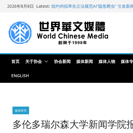
Skip
Latest:
纽约州拟率先立法规范AI“隐形爬虫” 引发
2026年8月8日
to
玛雅的世界
世界华文大众传播媒体协会公开声明
content
从一杯沉香叶茶到一缕海南天香：加拿大茶
文化考察纪行
全球新闻业正面临“代际脱钩”
首页
关于协会
协会新闻
媒体新闻
媒体人物
媒体
ENGLISH
媒体研究
多伦多瑞尔森大学新闻学院