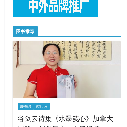
图书推荐
图书推荐
媒体人物
谷剑云诗集《水墨笺心》加拿大