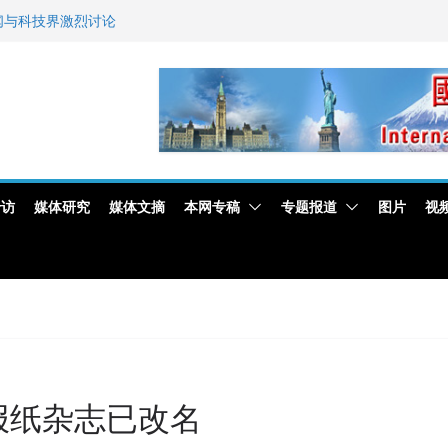
新闻与科技界激烈讨论
艺师邓岚月海南沉香
专访
媒体研究
媒体文摘
本网专稿
专题报道
图片
视
报纸杂志已改名