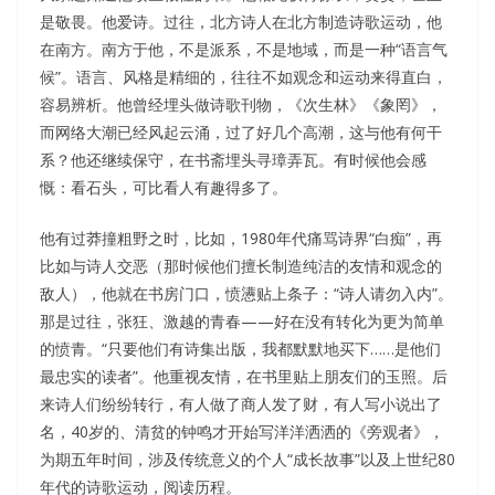
是敬畏。他爱诗。过往，北方诗人在北方制造诗歌运动，他
在南方。南方于他，不是派系，不是地域，而是一种“语言气
候”。语言、风格是精细的，往往不如观念和运动来得直白，
容易辨析。他曾经埋头做诗歌刊物，《次生林》《象罔》，
而网络大潮已经风起云涌，过了好几个高潮，这与他有何干
系？他还继续保守，在书斋埋头寻璋弄瓦。有时候他会感
慨：看石头，可比看人有趣得多了。
他有过莽撞粗野之时，比如，1980年代痛骂诗界“白痴”，再
比如与诗人交恶（那时候他们擅长制造纯洁的友情和观念的
敌人），他就在书房门口，愤懑贴上条子：“诗人请勿入内”。
那是过往，张狂、激越的青春——好在没有转化为更为简单
的愤青。“只要他们有诗集出版，我都默默地买下……是他们
最忠实的读者”。他重视友情，在书里贴上朋友们的玉照。后
来诗人们纷纷转行，有人做了商人发了财，有人写小说出了
名，40岁的、清贫的钟鸣才开始写洋洋洒洒的《旁观者》，
为期五年时间，涉及传统意义的个人“成长故事”以及上世纪80
年代的诗歌运动，阅读历程。