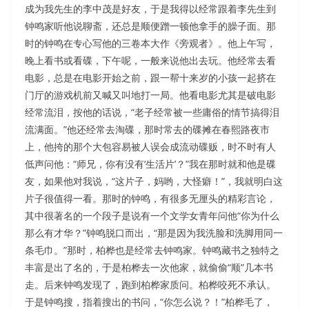
成为我先生的李中茂是好友，于是我得以经常跟着李先生到
钟鸣家听他说聊斋，还总是顺便蹭一顿他拿手的臊子面。那
时的钟鸣在专心写他的三卷本大作《旁观者》。他上午写，
晚上看书或看碟，下午呢，一般来说他出去玩。他经常去看
电影，总是在电影开始之前，跟一帮十来岁的小孩一起挤在
门厅的游戏机前又喊又叫地打一局。他看电影尤其是破电影
经常流泪，按他的话说，“老子经常被一些庸俗的情节搞得泪
流满面。”他还经常去淘碟，那时常去的碟摊在春熙路夜市
上，他挎的那个大包容易被人误会成流动碟贩，时不时有人
低声问他：“师兄，你有没有‘生活片’？”我在那时就和他是碟
友，如果他对我说，“这片子，妈哟，大怪癖！”，我就明白这
片子很值得一看。那时的钟鸣，有很多无厘头的精彩言论，
其中很著名的一个段子是说有一个文学女青年问他“你为什么
那么有才华？”钟鸣脱口而出，“那是因为我洗脸和洗脚用同一
条毛巾。”那时，柏桦也是经常去钟鸣家。钟鸣藏书之独特之
丰富是出了名的，于是柏桦去一次他家，就偷偷“顺”几本书
走。后来钟鸣发现了，跑到柏桦家质问。柏桦咬死不承认。
于是钟鸣搜，指着搜出的书问，“你怎么说？！”柏桦毛了，