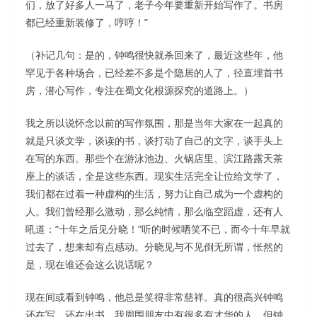
们，放了好多人一马了，老子今年要重新开始写作了。书房
都已经重新装修了，哼哼！”
（补记几句：是的，钟鸣很快就杀回来了，最近这些年，他
罕见于各种场合，已经差不多是个隐居的人了，径直埋首书
房，潜心写作，专注在蜀文化根源探究的道路上。）
我之所以说怀念以前的写作氛围，那是当年大家在一起真的
就是只谈文学，谈读的书，谈打动了自己的文字，谈手头上
在写的东西。那些个在游泳池边、火锅店里、滨江路露天茶
座上的谈话，全是这些东西。现实生活完全让位给文学了，
我们都在过着一种虚构的生活，努力让自己成为一个虚构的
人。我们曾经那么激动，那么纯情，那么临空蹈虚，还有人
吼道：“十年之后见分晓！”听的时候哂笑不已，而今十年早就
过去了，想来却有点感动。分晓见与不见倒无所谓，怅然的
是，现在谁还会这么说话呢？
现在间或看到钟鸣，他总是笑得非常慈祥。真的很高兴钟鸣
还在写，还在出书。我周围朋友中有很多有才华的人，但钟