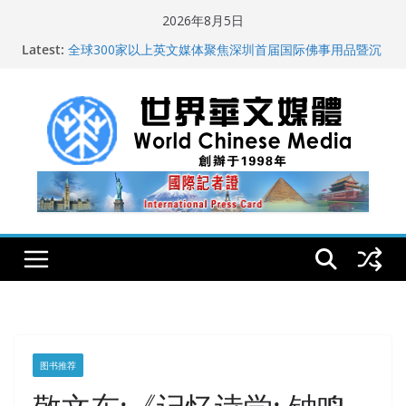
Skip
2026年8月5日
to
纽约州拟率先立法规范AI“隐形爬虫” 引发新闻与科技界激
Latest:
content
烈讨论
全球300家以上英文媒体聚焦深圳首届国际佛事用品暨沉
香文化艺术展
世界华文大众传播媒体协会公开声明
从一杯沉香叶茶到一缕海南天香：加拿大茶艺师邓岚月
海南沉香文化考察纪行
全球新闻业正面临“代际脱钩”
图书推荐