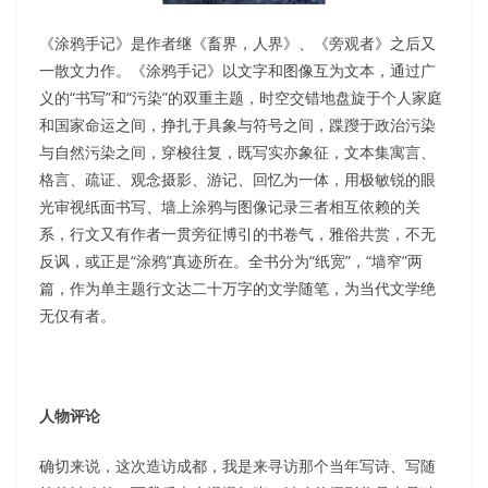
《涂鸦手记》是作者继《畜界，人界》、《旁观者》之后又
一散文力作。《涂鸦手记》以文字和图像互为文本，通过广
义的“书写”和“污染”的双重主题，时空交错地盘旋于个人家庭
和国家命运之间，挣扎于具象与符号之间，蹀躞于政治污染
与自然污染之间，穿梭往复，既写实亦象征，文本集寓言、
格言、疏证、观念摄影、游记、回忆为一体，用极敏锐的眼
光审视纸面书写、墙上涂鸦与图像记录三者相互依赖的关
系，行文又有作者一贯旁征博引的书卷气，雅俗共赏，不无
反讽，或正是“涂鸦”真迹所在。全书分为“纸宽”，“墙窄”两
篇，作为单主题行文达二十万字的文学随笔，为当代文学绝
无仅有者。
人物评论
确切来说，这次造访成都，我是来寻访那个当年写诗、写随