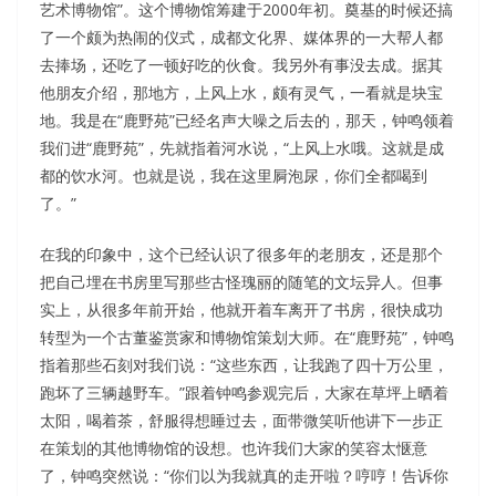
艺术博物馆”。这个博物馆筹建于2000年初。奠基的时候还搞
了一个颇为热闹的仪式，成都文化界、媒体界的一大帮人都
去捧场，还吃了一顿好吃的伙食。我另外有事没去成。据其
他朋友介绍，那地方，上风上水，颇有灵气，一看就是块宝
地。我是在“鹿野苑”已经名声大噪之后去的，那天，钟鸣领着
我们进“鹿野苑”，先就指着河水说，“上风上水哦。这就是成
都的饮水河。也就是说，我在这里屙泡尿，你们全都喝到
了。”
在我的印象中，这个已经认识了很多年的老朋友，还是那个
把自己埋在书房里写那些古怪瑰丽的随笔的文坛异人。但事
实上，从很多年前开始，他就开着车离开了书房，很快成功
转型为一个古董鉴赏家和博物馆策划大师。在“鹿野苑”，钟鸣
指着那些石刻对我们说：“这些东西，让我跑了四十万公里，
跑坏了三辆越野车。”跟着钟鸣参观完后，大家在草坪上晒着
太阳，喝着茶，舒服得想睡过去，面带微笑听他讲下一步正
在策划的其他博物馆的设想。也许我们大家的笑容太惬意
了，钟鸣突然说：“你们以为我就真的走开啦？哼哼！告诉你