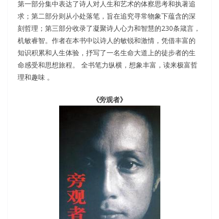
第一部分集中表达了诗人对人生和艺术的体察思考和执著追
求；第二部分则从小处落笔，旨在追究寻常物象下蕴含的深
刻哲理；第三部分收录了凝聚诗人心力和智慧的230条箴言，
机敏睿智。作者在本书中以诗人的敏锐和激情，凭借丰富的
知识积累和人生体验，抒写了一名生命大道上的徒步者的生
命感受和思想旅程。 全书笔力纵横，想象丰富，读来极富哲
理和趣味 。
《旁观者》