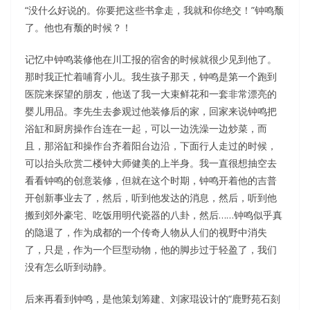
“没什么好说的。你要把这些书拿走，我就和你绝交！”钟鸣颓
了。他也有颓的时候？！
记忆中钟鸣装修他在川工报的宿舍的时候就很少见到他了。
那时我正忙着哺育小儿。我生孩子那天，钟鸣是第一个跑到
医院来探望的朋友，他送了我一大束鲜花和一套非常漂亮的
婴儿用品。李先生去参观过他装修后的家，回家来说钟鸣把
浴缸和厨房操作台连在一起，可以一边洗澡一边炒菜，而
且，那浴缸和操作台齐着阳台边沿，下面行人走过的时候，
可以抬头欣赏二楼钟大师健美的上半身。我一直很想抽空去
看看钟鸣的创意装修，但就在这个时期，钟鸣开着他的吉普
开创新事业去了，然后，听到他发达的消息，然后，听到他
搬到郊外豪宅、吃饭用明代瓷器的八卦，然后……钟鸣似乎真
的隐退了，作为成都的一个传奇人物从人们的视野中消失
了，只是，作为一个巨型动物，他的脚步过于轻盈了，我们
没有怎么听到动静。
后来再看到钟鸣，是他策划筹建、刘家琨设计的“鹿野苑石刻