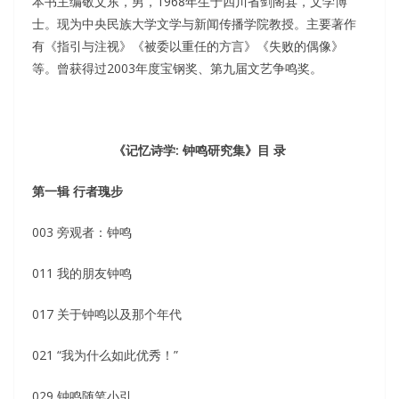
本书主编敬文东，男，1968年生于四川省剑阁县，文学博
士。现为中央民族大学文学与新闻传播学院教授。主要著作
有《指引与注视》《被委以重任的方言》《失败的偶像》
等。曾获得过2003年度宝钢奖、第九届文艺争鸣奖。
《记忆诗学: 钟鸣研究集》目 录
第一辑 行者瑰步
003 旁观者：钟鸣
011 我的朋友钟鸣
017 关于钟鸣以及那个年代
021 “我为什么如此优秀！”
029 钟鸣随笔小引