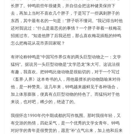
长胖了。钟鸣前些年很健美，并自信会把这种健美保持下
去，再加上当时不喜欢几个胖子，于是写了一些讽刺胖子的
东西，其中最有名的一句是：“胖子听不懂词。”我记得当时他
还对我说过：“什么是最恶劣的事情？一个胖子举着一枝梅花
招摇过市。”知道他胖了后我还想，那么喜欢梅花插瓶的钟鸣
怎么把梅花从花市弄回家呢？
有评论称钟鸣是“中国写作界仅有的两头巨型动物之一：文学
猛犸”。据说另一头巨型动物是“文学恐龙”朱大可。这说法很
有趣，我喜欢。把钟鸣比做动物是很贴切的，对于一个写过
《畜界·人界》这本奇书的人，用他最擅长的动物隐喻来对待
他，是一种赞美。这几年来，钟鸣越来越鲜见于各种场合，
加上体形膨胀，便真有点巨型动物的特色了。而猛犸对于他
来说，也对吧，稀少的，绝迹了的。
我很怀念1990年代中期成都的写作氛围。那时我很年轻，又
有交游的热情，四处采气，是一个优秀的文学女青年。钟鸣
对好学的青年是很赞赏的，愿意“补”点气出来，加上他和后来