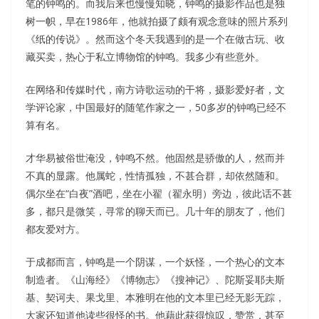
笔的钟鸣的。而我后来也慢慢知晓，钟鸣的摄影作品也是独
树一帜，早在1986年，他就拍摄了颇有观念意味的照片系列
《纸的传说》。然而这个冬天我遇到的是一个在做古玩、收
藏买卖，热心于私立博物馆的钟鸣。我多少有些意外。
在网络和传媒时代，南方诗歌运动的干将，摄影爱好者，文
学评论家，中国最好的随笔作家之一，50多岁的钟鸣已经不
算有名。
才华易被俗世淹没，钟鸣不然。他固然是骄傲的人，然而并
不真的显露。他属蛇，性情孤独，不甚合群，却依然随和。
偶尔坐在“白夜”酒吧，坐在小翟（翟永明）旁边，彼此话不甚
多，都只是微笑，寻常的聊天而已。几十年的朋友了，他们
都友爱对方。
于成都而言，钟鸣是一个阴谋，一个妖怪，一个热心的文本
制造者。《山海经》《博物志》《搜神记》、陀斯妥耶夫斯
基、契诃夫、果戈里、本雅明在他的文本里已经无影无踪，
大家还知道他读些很怪的书。他藉此获得惊叹，赞赏，甚至