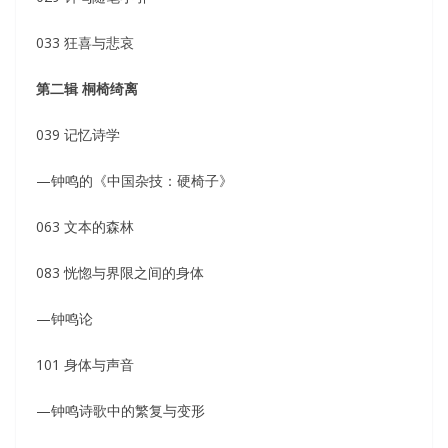
033 狂喜与悲哀
第二辑 桐椅绮离
039 记忆诗学
—钟鸣的《中国杂技：硬椅子》
063 文本的森林
083 恍惚与界限之间的身体
—钟鸣论
101 身体与声音
—钟鸣诗歌中的繁复与变形