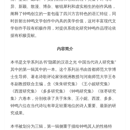
异、新颖、散漫、博杂、敏锐犀利和虚实相生的创作风格，
阐释了钟鸣创立的一套包蕴了四川方言特色的语汇特征，同
时折射出钟鸣文学创作中内具的美学价值，这对丰富现代文
学创作手段有积极作用，对提供系统化研究钟鸣作品理论依
据有积极贡献。
内容简介
本书是文学系列丛书“隐匿的汉语之光 中国当代诗人研究集”
其中的第一辑其中的一本。这个系列丛书由首都师范大学博
士生导师、著名诗歌评论家张桃洲教授与河南师范大学王冬
冬副教授联合主编，含《朱朱研究集》《王小妮研究集》
《西渡研究集》《多多研究集》《钟鸣研究集》《张枣研究
集》六卷本，分别收录了关于朱朱、王小妮、西渡、多多、
钟鸣六位在当代诗坛有举足轻重地位的诗人重要、最新的研
究成果。
本书被划分为三辑，第一辑侧重于描绘钟鸣其人的性格特