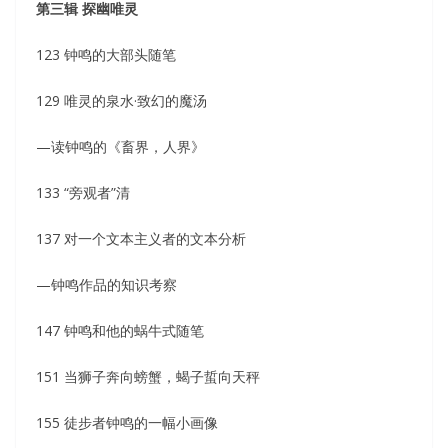
第三辑 探幽唯灵
123 钟鸣的大部头随笔
129 唯灵的泉水·致幻的魔汤
—读钟鸣的《畜界，人界》
133 “旁观者”清
137 对一个文本主义者的文本分析
—钟鸣作品的知识考察
147 钟鸣和他的蜗牛式随笔
151 当狮子奔向螃蟹，蝎子蜇向天秤
155 徒步者钟鸣的一幅小画像