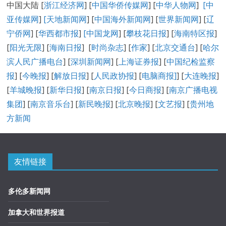
中国大陆 [
浙江经济网
] [
中国华侨传媒网
] [
中华人物网
]
[
中
亚传媒网
]
[
天地新闻网
] [
中国海外新闻网
] [
世界新闻网
] [
辽
宁侨网
] [
华西都市报
]
[中国龙网
] [
攀枝花日报
] [
海南特区报
]
[
阳光无限
] [
海南日报
] [
时尚杂志
] [
作家
] [
北京交通台
] [
哈尔
滨人民广播电台
] [
深圳新闻网
] [
上海证券报
] [
中国纪检监察
报
] [
今晚报
] [
解放日报
] [
人民政协报
] [
电脑商报]
] [
大连晚报
]
[
羊城晚报
] [
新华日报
] [
南京日报
] [
今日商报
] [
南京广播电视
集团
] [
南京音乐台
] [
新民晚报
] [
北京晚报
] [
文艺报
] [
贵州地
方新闻
友情链接
多伦多新闻网
加拿大和世界报道