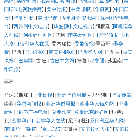
媒体
][
美华商报
] [
拉斯维加斯时报
] [
华联社
] [
亚省时报
] [
美
国ICN电视联播网
] [
美中时报
] [
中美邮报
] [
华府网
] [
中国日
报
] [
华夏时报
] [
美国华视
] [
圣地亚哥资讯网
][
西雅图华语电
台
] [
西雅图中文电台
] [
华盛顿中文电视台
] 阿根廷 [
阿根廷华
人在线
] [
阿根廷中闻网
] 智利 [
南美新闻网
]
[智华商报]
[小
人物]
[智利华人在线]
委内瑞拉 [
委国侨报
]墨西哥 [
墨华
堂
] 巴西 [
巴西侨网
] [
南美侨报网
] [
巴西华人网
] 巴拿马 [
拉美
快报
] [
巴华网
] 古 巴 [
古巴中文网
] 祕鲁 [
秘鲁通
] 苏里南[
中
华日报
]
非洲
马达加斯加 [
中非日报
] [
非洲华侨周报
]毛里求斯 [
华文传媒
]
南非 [
华侨新闻报
] [
非洲华侨周报
]
[南非华人信息网]
[
中非
新闻
] [
侨声广播电台
]
莫桑比克 [
莫桑比克剑虹网
] 科特迪
瓦
[西非华声]
[
西非华人在线
] 尼日利亚[
尼日利亚华人网
]
[
西非统一商报
] [
南非365
] 安哥拉 [
安哥拉华人报
] [
安哥拉