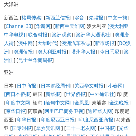
大洋洲
新西兰 [
格局传媒
] [
新西兰信报
] [
乡音
] [
先驱报
] [
中文一族
]
[
Channel 33
] [
华新网
] [
新西兰天维网
] 澳大利亚
[澳大利亚
中华电视]
[
联合时报
] [
澳洲观察
] [
澳洲华人通讯社
] [
澳洲唐
人街
] [
澳中网
] [
大华时代
] [
澳洲汽车杂志
] [
新市场报
] [
BQ澳
洲
] [
澳洲侨报
] [
澳大利亚时报
] [
塔州华人报
] [
今日悉尼
] [
澳
洲佳
] [
昆士兰华商周报
]
亚洲
日本 [
日中商报
] [
日本财经周刊
] [
关西华文时报
] [
小春网
]
[
西日本侨报
] 韩国 [
新华报
] [
世界侨报
] [
中外通讯社
] 印 度
[
印度中文网
] 缅甸
[缅甸中文网] [
金凤凰
] 柬埔寨 [
金边晚报
]
[
柬华日報
] 阿联酋[
阿里巴巴商务卫视
] [
迪拜华人网
] 印度尼
西亚 [
印华日报
] [
印度尼西亚日报
] [
印度尼西亚商报
] 马来西
亚 [
国际时报
] [
犀乡资讯网
] [
二十一老友网
] [
中国报]
[
光华