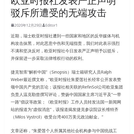
欧亚时报社发表严正声明
驳斥所遭受的无端攻击
2020年12月29日
Editor1
近期，瑞士欧亚时报社遭到一些国家和地区的反华媒体与机
构攻击抹黑，对此恶意中伤和无端指责，我们对此表示强烈
不满和坚决反对，欧亚时报社今日发表严正声明予以驳斥，
并保留进一步采取法律维权行动的权利。
捷克智库“解析中国”（Sinopsis）瑞士籍研究人员Ralph
Weber最近撰文称，“欧亚时报社朱爱莲社长经常公开发表赞
颂中国共产党的言论；该报社相关联的RefinSol公司欧亚集团
负责人温克勒曾撰写评论，赞扬中国国家主席习近平及“一带
一路”倡议等政策；《欧亚时报》工作人员转发法国一新闻网
站的报道为“虚假消息”，该报道揭发捷克参议院议长维特齐
（Milos Vystrcil）收受台湾400万美元政治献金。”
文章还称，“朱爱莲个人所属其他社会机构参与中国统战工