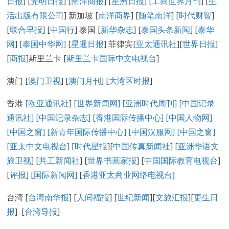
日报
] [
光明日报
] [
南洋商报
] [
星洲日报
] [
工商世界月刊
] [
生
活出版有限公司
] 新加坡 [
南洋商界
] [
随笔南洋
] [
时代财智
]
[
联合早报
] [
中国行
] 泰国 [
新华杂志
] [
泰国头条新闻
] [
泰华
网
]
[泰国中华网]
[
星暹日报
] 菲律宾[
亚太通讯社
][
世界日报
]
[
商报
]斯里兰卡 [
斯里兰卡国际中文电视台
]
澳门 [
澳门卫视
] [
澳门月刊
] [
大湾区时报
]
香港
[欧亚通讯社
]
[世界新闻网]
[亚洲时代周刊]
[中国记录
通讯社
]
[中国记录
杂志
]
[香港国际传播中心
]
[
中国人物网
]
[
中国之窗
]
[新青年国际传播中心
]
[
中国汉服网
]
[
中国之窗
]
[
亚太中文电视台
]
[
时代星报
][
中国传真新闻社
] [
亚洲华语文
旅卫视
] [
共工新闻社
] [
世界书画家报
] [
中国国际教育电视台
]
[
评报
] [
国际新闻网
]
[
香港亚太商业网络电视台
]
台湾 [
台湾南华报
] [
人间福报
] [
世纪新闻
][
文旅汇报
][
更生日
报
] [
台湾导报
]