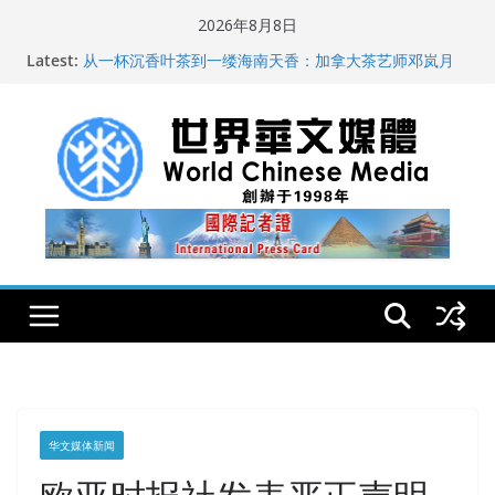
Skip
2026年8月8日
to
世界华文大众传播媒体协会公开声明
Latest:
content
从一杯沉香叶茶到一缕海南天香：加拿大茶艺师邓岚月
海南沉香文化考察纪行
全球新闻业正面临“代际脱钩”
纽约州拟率先立法规范AI“隐形爬虫” 引发新闻与科技界激
烈讨论
玛雅的世界
华文媒体新闻