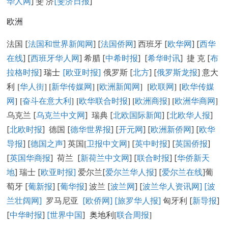
华人网
] 斐 济
[
斐济日报
]
欧洲
法国 [
法国和世界新闻网
] [
法国侨网
] 西班牙 [
欧华网
] [
西华
在线
] [
西班牙华人网
] 希腊 [
中希时报
] [
希华时讯
] 捷 克 [
布
拉格时报
]
瑞士
[欧亚时报]
俄罗斯 [
北方
] [
俄罗斯龙报
]
意大
利 [
华人街
]
[
新华传媒网
] [
欧洲新闻网
] [
欧联网
] [
欧华传媒
网
] [
奋斗在意大利
] [
欧华联合时报
] [
欧洲商报
] [
欧洲华商网
]
乌克兰 [
乌克兰中文网
] 瑞典 [
北欧国际新闻
] [
北欧华人报
]
[
北欧时报
] 德国 [
德华世界报
] [
开元网
] [
欧洲新侨网
] [
欧华
导报
] [
德国之声
] 英国
[
卫报中文网
]
[
英中时报
] [
英国侨报
]
[
英国华商报
] 荷兰 [
新荷兰中文网
] [
联合时报
] [
华侨新天
地
] 瑞士 [
欧亚时报
]
爱尔兰[
爱尔兰华人报
] [
爱尔兰在线
]葡
萄牙 [
葡新报
] [
葡华报
] 波兰 [
波兰网
] [
波兰华人资讯网
]
[
波
兰壮阔网]
罗马尼亚
[欧侨网]
[旅罗华人报]
匈牙利 [
新导报
]
[
中华时报
]
[世界中国
]
奥地利[
联合周报
]