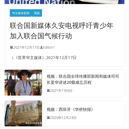
华文媒体新闻
视频
联合国新媒体久安电视呼吁青少年
加入联合国气候行动
2021年12月17日
Editor1
（《世界华文媒体》2021年12月17日
视频：联合国全球传播部新闻和媒体司司
长姜华讲述20载难忘历程
2021年7月6日
视频：西班牙《华侨快报》
2020年12月24日