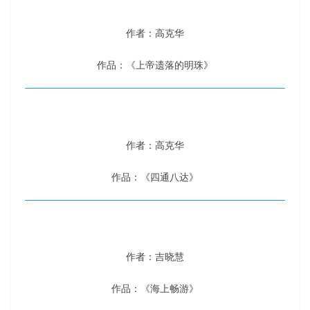
作者：高克华
作品：《上帝遗落的明珠》
作者：高克华
作品：《四通八达》
作者：吉晓慧
作品：《海上畅游》