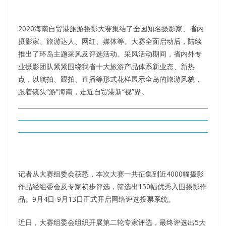
2020海南自贸港旅游摄影大赛集结了全国知名摄影家、省内
摄影家、旅游达人、网红、媒体等。大赛全面启动后，陆续
推出了环岛主题采风及评选活动。采风活动期间，省内外专
业摄影团队紧紧围绕我省十大旅游产品体系新业态、新热
点，以航拍、跟拍、直播等形式花样展示全岛的旅游风貌，
跟着镜头“游”海南，走近自贸港新“视”界。
记者从大赛组委会获悉，本次大赛一共征集到近4000幅摄影
作品经组委会及专家初步评选，筛选出150幅优秀入围摄影作
品。9月4日-9月13日正式开启网络评选投票系统。
近日，大赛组委会组织开展第二轮专家评选，最终评选出5大