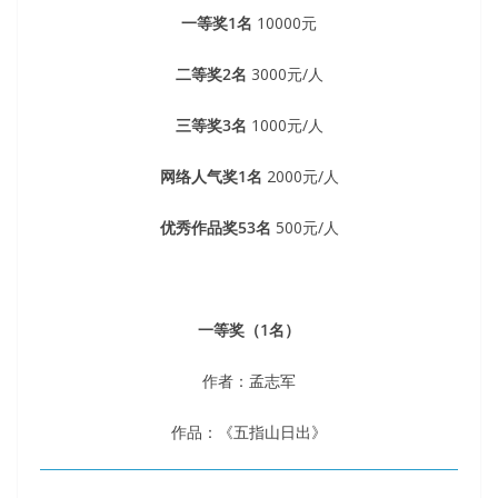
一等奖1名
10000元
二等奖2名
3000元/人
三等奖3名
1000元/人
网络人气奖1名
2000元/人
优秀作品奖53名
500元/人
一等奖（1名）
作者：孟志军
作品：《五指山日出》