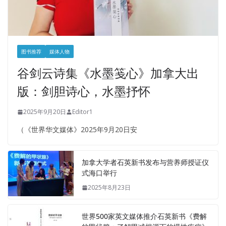
图书推荐
媒体人物
谷剑云诗集《水墨笺心》加拿大出
版：剑胆诗心，水墨抒怀
2025年9月20日
Editor1
（《世界华文媒体》2025年9月20日安
加拿大学者石英新书发布与营养师授证仪
式海口举行
2025年8月23日
世界500家英文媒体推介石英新书《费解