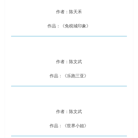
作者：陈天禾
作品：《免税城印象》
作者：陈文武
作品：《乐跑三亚》
作者：陈文武
作品：《世界小姐》