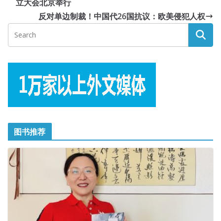
立大会北京举行
反对单边制裁！中国代26国抗议：欧美侵犯人权
图书推荐