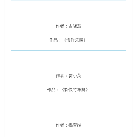
作者：吉晓慧
作品：《海洋乐园》
作者：贾小英
作品：《欢快竹竿舞》
作者：揭育端