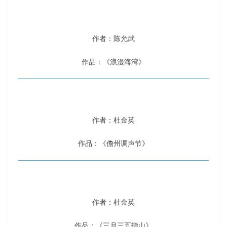
作者：陈允武
作品：《浪漫海湾》
作者：杜金英
作品：《儋州调声节》
作者：杜金英
作品：《三月三五指山》