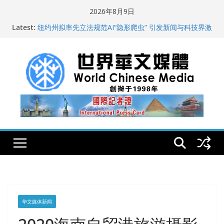
Skip
2026年8月9日
to
全球新闻业正面临“代际脱钩”
Latest:
纽约州拟率先立法规范AI“隐形爬虫” 引发新闻与科技界激
content
烈讨论
玛雅的世界
世界华文大众传播媒体协会公开声明
从一杯沉香叶茶到一缕海南天香：加拿大茶艺师邓岚月
海南沉香文化考察纪行
华文媒体新闻