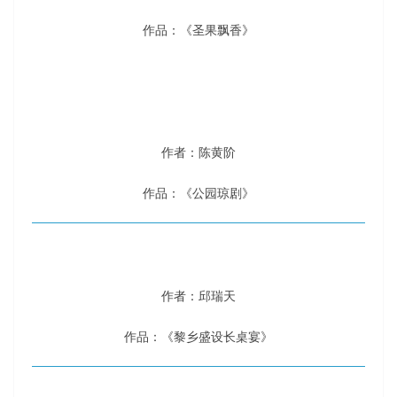
作品：《圣果飘香》
作者：陈黄阶
作品：《公园琼剧》
作者：邱瑞天
作品：《黎乡盛设长桌宴》