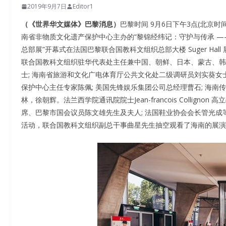
2019年9月7日
Editor1
（《世界华文媒体》巴黎消息）
巴黎时间 9月6日下午3点(北京
南省非物质文化遗产保护中心主办的“黎锦经纬记：守护与传承 
总部展”开幕式在法国巴黎联合国教科文组织总部大楼 Suger Hall
联合国教科文组织驻华代表处主任兼中国、朝鲜、日本、蒙古、韩国五国总
士; 海南省旅游和文化广电体育厅公共文化处二级调研员刘实葵女
保护中心主任专家陈佩; 美国先锋娱乐集团公司总经理曹石; 海南
林，徐朝辉。法兰西学院通讯院院士Jean-francois Collig
席、巴黎市国会议员陈文雄先生及夫人; 法国鞋业协会会⻓管光
活动，联合国教科文组织副总干事曲星先生抽空观看了海南的展演