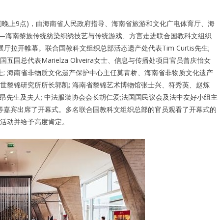
时间晚上9点)，由海南省人民政府指导、海南省旅游和文化广电体育厅、海
——海南黎族传统纺染织绣技艺与传统游戏、方言走进联合国教科文组织
 展厅拉开帷幕。联合国教科文组织总部活态遗产处代表Tim Curtis先生;
代表Marielza Oliveira女士、信息与传播处项目官员曾庆怡女
士; 海南省非物质文化遗产保护中心主任莫青桥、海南省非物质文化遗产
传世黎锦研究所所长郭凯; 海南省黎锦艺术博物馆张士兴、符秀英、赵炼
non 高立昂先生及夫人; 中法服装协会会⻓胡仁爱;法国国民议会及法中友好小组主
成等嘉宾出席了开幕式。多名联合国教科文组织总部的官员观看了开幕式的
活动并给予高度肯定。