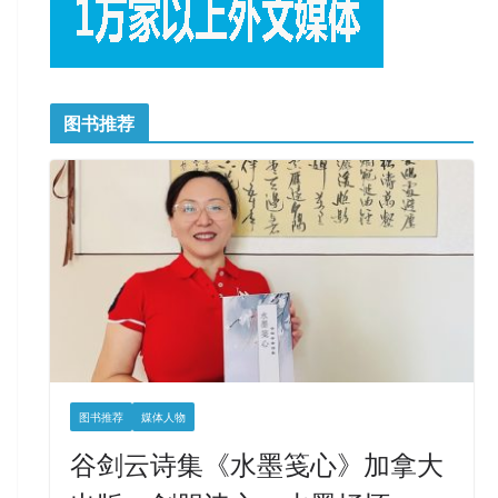
图书推荐
图书推荐
媒体人物
谷剑云诗集《水墨笺心》加拿大