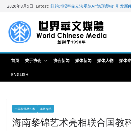
全球新闻业正面临“代际脱钩”
Skip
Latest:
2026年8月5日
纽约州拟率先立法规范AI“隐形爬虫” 引发
to
全球300家以上英文媒体聚焦深圳首届国际
艺术展
content
世界华文大众传播媒体协会公开声明
从一杯沉香叶茶到一缕海南天香：加拿大茶
文化考察纪行
首页
关于协会
协会新闻
媒体新闻
媒体人物
媒体
ENGLISH
中国和世界艺术
本网专稿
海南黎锦艺术亮相联合国教