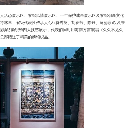
人活态展示区、黎锦风情展示区、十年保护成果展示区及黎锦创新文化
符林早、省级代表性传承人4人(符秀英、胡春芳、陈丹、黄丽琼)以及来
行现场纺染织绣四大技艺展示，代表们同时用海南方言演唱《久久不见久
总部赠送了精美的黎锦织品。