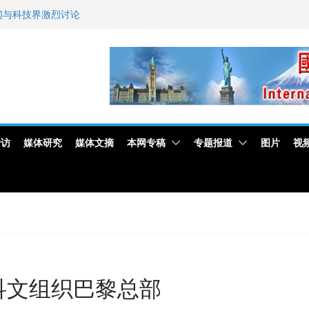
新闻与科技界激烈讨论
佛事用品暨沉香文化
艺师邓岚月海南沉香
专访
媒体研究
媒体文摘
本网专稿
专题报道
图片
视
科文组织巴黎总部