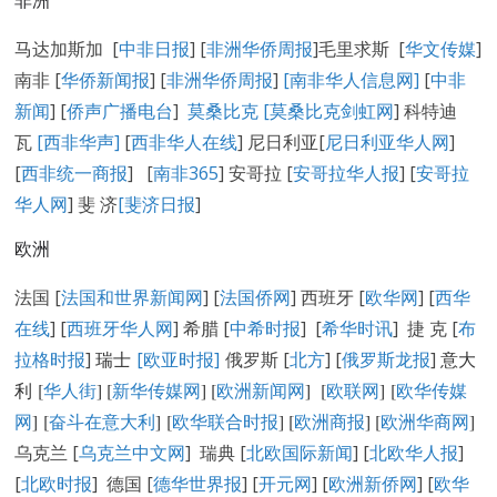
马达加斯加 [
中非日报
] [
非洲华侨周报
]毛里求斯 [
华文传媒
]
南非 [
华侨新闻报
] [
非洲华侨周报
]
[南非华人信息网]
[
中非
新闻
] [
侨声广播电台
]
莫桑比克 [
莫桑比克剑虹网
] 科特迪
瓦
[西非华声]
[
西非华人在线
] 尼日利亚[
尼日利亚华人网
]
[
西非统一商报
] [
南非365
] 安哥拉 [
安哥拉华人报
] [
安哥拉
华人网
] 斐 济
[
斐济日报
]
欧洲
法国 [
法国和世界新闻网
] [
法国侨网
] 西班牙 [
欧华网
] [
西华
在线
] [
西班牙华人网
] 希腊 [
中希时报
] [
希华时讯
] 捷 克 [
布
拉格时报
]
瑞士
[欧亚时报]
俄罗斯 [
北方
] [
俄罗斯龙报
]
意大
利 [
华人街
]
[
新华传媒网
] [
欧洲新闻网
] [
欧联网
] [
欧华传媒
网
] [
奋斗在意大利
] [
欧华联合时报
] [
欧洲商报
] [
欧洲华商网
]
乌克兰 [
乌克兰中文网
] 瑞典 [
北欧国际新闻
] [
北欧华人报
]
[
北欧时报
] 德国 [
德华世界报
] [
开元网
] [
欧洲新侨网
] [
欧华