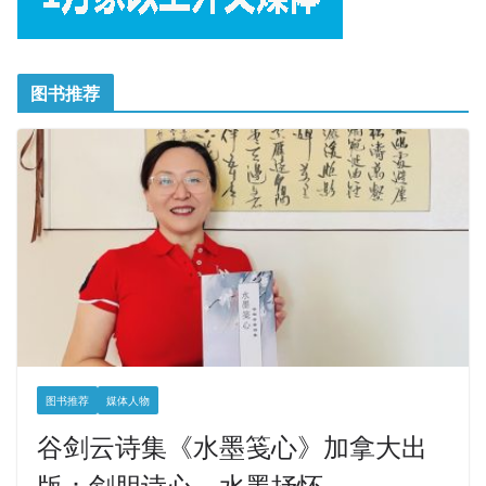
图书推荐
图书推荐
媒体人物
谷剑云诗集《水墨笺心》加拿大出
版：剑胆诗心，水墨抒怀