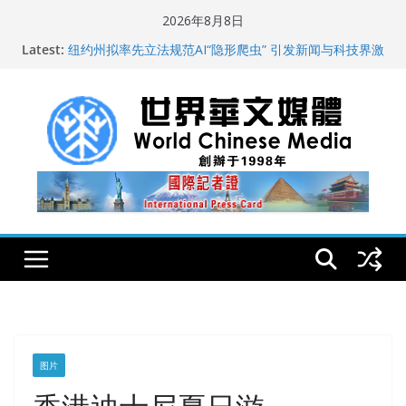
Skip
2026年8月8日
to
Latest:
全球新闻业正面临“代际脱钩”
content
纽约州拟率先立法规范AI“隐形爬虫” 引发新闻与科技界激
烈讨论
玛雅的世界
世界华文大众传播媒体协会公开声明
从一杯沉香叶茶到一缕海南天香：加拿大茶艺师邓岚月
海南沉香文化考察纪行
图片