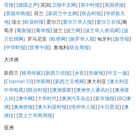
导报
] [
德国之声
] 英国
[
卫报中文网
]
[
英中时报
] [
英国侨报
]
[
英国华商报
] 荷兰 [
新荷兰中文网
] [
联合时报
] [
华侨新天
地
] 瑞士 [
欧亚时报
]
爱尔兰[
爱尔兰华人报
] [
爱尔兰在线
]葡
萄牙 [
葡新报
] [
葡华报
] 波兰 [
波兰网
] [
波兰华人资讯网
]
[
波
兰壮阔网]
罗马尼亚
[欧侨网]
[旅罗华人报]
匈牙利 [
新导报
]
[
中华时报
]
[世界中国
]
奥地利[
联合周报
]
大洋洲
新西兰 [
格局传媒
] [
新西兰信报
] [
乡音
] [
先驱报
] [
中文一族
]
[
Channel 33
] [
华新网
] [
新西兰天维网
] 澳大利亚
[澳大利亚
中华电视]
[
联合时报
] [
澳洲观察
] [
澳洲华人通讯社
] [
澳洲唐
人街
] [
澳中网
] [
大华时代
] [
澳洲汽车杂志
] [
新市场报
] [
BQ澳
洲
] [
澳洲侨报
] [
澳大利亚时报
] [
塔州华人报
] [
今日悉尼
] [
澳
洲佳
] [
昆士兰华商周报
]
亚洲