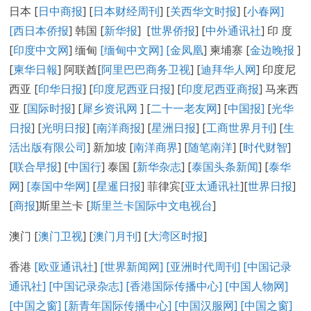
日本 [
日中商报
] [
日本财经周刊
] [
关西华文时报
] [
小春网
]
[
西日本侨报
] 韩国 [
新华报
] [
世界侨报
] [
中外通讯社
] 印 度
[
印度中文网
] 缅甸
[缅甸中文网] [
金凤凰
] 柬埔寨 [
金边晚报
]
[
柬华日報
] 阿联酋[
阿里巴巴商务卫视
] [
迪拜华人网
] 印度尼
西亚 [
印华日报
] [
印度尼西亚日报
] [
印度尼西亚商报
] 马来西
亚 [
国际时报
] [
犀乡资讯网
] [
二十一老友网
] [
中国报]
[
光华
日报
] [
光明日报
] [
南洋商报
] [
星洲日报
] [
工商世界月刊
] [
生
活出版有限公司
] 新加坡 [
南洋商界
] [
随笔南洋
] [
时代财智
]
[
联合早报
] [
中国行
] 泰国 [
新华杂志
] [
泰国头条新闻
] [
泰华
网
]
[泰国中华网]
[
星暹日报
] 菲律宾[
亚太通讯社
][
世界日报
]
[
商报
]斯里兰卡 [
斯里兰卡国际中文电视台
]
澳门 [
澳门卫视
] [
澳门月刊
] [
大湾区时报
]
香港
[欧亚通讯社
]
[世界新闻网]
[亚洲时代周刊]
[中国记录
通讯社
]
[中国记录
杂志
]
[香港国际传播中心
]
[
中国人物网
]
[
中国之窗
]
[新青年国际传播中心
]
[
中国汉服网
]
[
中国之窗
]