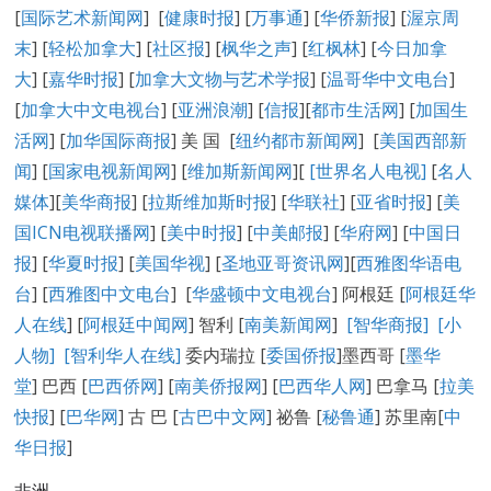
[
国际艺术新闻网
] [
健康时报
] [
万事通
] [
华侨新报
] [
渥京周
末
] [
轻松加拿大
] [
社区报
] [
枫华之声
] [
红枫林
] [
今日加拿
大
] [
嘉华时报
] [
加拿大文物与艺术学报
] [
温哥华中文电台
]
[
加拿大中文电视台
] [
亚洲浪潮
] [
信报
][
都市生活网
] [
加国生
活网
] [
加华国际商报
] 美 国 [
纽约都市新闻网
] [
美国西部新
闻
] [
国家电视新闻网
] [
维加斯新闻网
][
[
世界名人电视
]
[
名人
媒体
][
美华商报
] [
拉斯维加斯时报
] [
华联社
] [
亚省时报
] [
美
国ICN电视联播网
] [
美中时报
] [
中美邮报
] [
华府网
] [
中国日
报
] [
华夏时报
] [
美国华视
] [
圣地亚哥资讯网
][
西雅图华语电
台
] [
西雅图中文电台
] [
华盛顿中文电视台
] 阿根廷 [
阿根廷华
人在线
] [
阿根廷中闻网
] 智利 [
南美新闻网
]
[智华商报]
[小
人物]
[智利华人在线]
委内瑞拉 [
委国侨报
]墨西哥 [
墨华
堂
] 巴西 [
巴西侨网
] [
南美侨报网
] [
巴西华人网
] 巴拿马 [
拉美
快报
] [
巴华网
] 古 巴 [
古巴中文网
] 祕鲁 [
秘鲁通
] 苏里南[
中
华日报
]
非洲