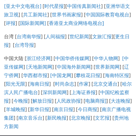
[
亚太中文电视台
]
[
时代星报
][
中国传真新闻社
] [
亚洲华语文
旅卫视
] [
共工新闻社
] [
世界书画家报
] [
中国国际教育电视台
]
[
评报
] [
国际新闻网
]
[
香港亚太商业网络电视台
]
台湾 [
台湾南华报
] [
人间福报
] [
世纪新闻
][
文旅汇报
][
更生日
报
] [
台湾导报
]
中国大陆 [
浙江经济网
] [
中国华侨传媒网
] [
中华人物网
]
[
中
亚传媒网
]
[
天地新闻网
] [
中国海外新闻网
] [
世界新闻网
] [
辽
宁侨网
] [
华西都市报
]
[中国龙网
] [
攀枝花日报
] [
海南特区报
]
[
阳光无限
] [
海南日报
] [
时尚杂志
] [
作家
] [
北京交通台
] [
哈尔
滨人民广播电台
] [
深圳新闻网
] [
上海证券报
] [
中国纪检监察
报
] [
今晚报
] [
解放日报
] [
人民政协报
] [
电脑商报]
] [
大连晚报
]
[
羊城晚报
] [
新华日报
] [
南京日报
] [
今日商报
] [
南京广播电视
集团
] [
南京音乐台
] [
新民晚报
] [
北京晚报
] [
文艺报
] [
贵州地
方新闻