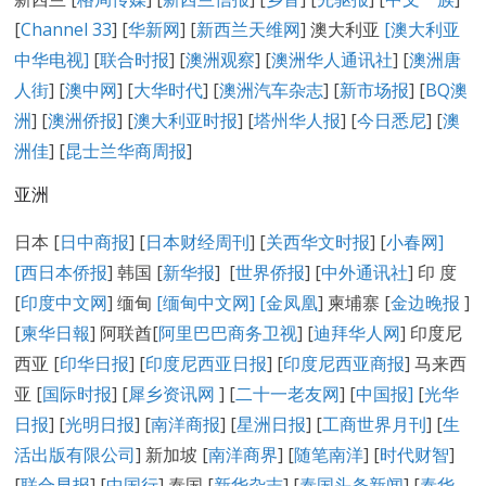
[
Channel 33
] [
华新网
] [
新西兰天维网
] 澳大利亚
[澳大利亚
中华电视]
[
联合时报
] [
澳洲观察
] [
澳洲华人通讯社
] [
澳洲唐
人街
] [
澳中网
] [
大华时代
] [
澳洲汽车杂志
] [
新市场报
] [
BQ澳
洲
] [
澳洲侨报
] [
澳大利亚时报
] [
塔州华人报
] [
今日悉尼
] [
澳
洲佳
] [
昆士兰华商周报
]
亚洲
日本 [
日中商报
] [
日本财经周刊
] [
关西华文时报
] [
小春网
]
[
西日本侨报
] 韩国 [
新华报
] [
世界侨报
] [
中外通讯社
] 印 度
[
印度中文网
] 缅甸
[缅甸中文网] [
金凤凰
] 柬埔寨 [
金边晚报
]
[
柬华日報
] 阿联酋[
阿里巴巴商务卫视
] [
迪拜华人网
] 印度尼
西亚 [
印华日报
] [
印度尼西亚日报
] [
印度尼西亚商报
] 马来西
亚 [
国际时报
] [
犀乡资讯网
] [
二十一老友网
] [
中国报]
[
光华
日报
] [
光明日报
] [
南洋商报
] [
星洲日报
] [
工商世界月刊
] [
生
活出版有限公司
] 新加坡 [
南洋商界
] [
随笔南洋
] [
时代财智
]
[
联合早报
] [
中国行
] 泰国 [
新华杂志
] [
泰国头条新闻
] [
泰华