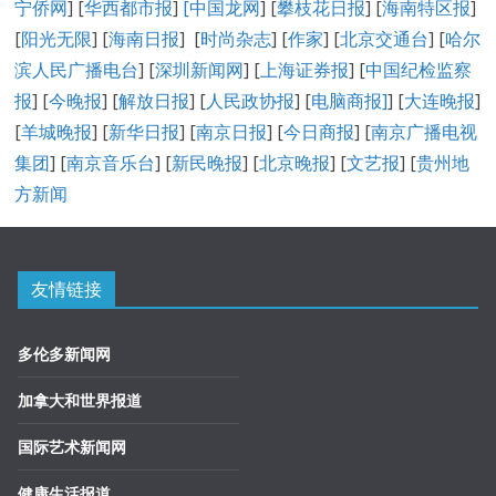
宁侨网
] [
华西都市报
]
[中国龙网
] [
攀枝花日报
] [
海南特区报
]
[
阳光无限
] [
海南日报
] [
时尚杂志
] [
作家
] [
北京交通台
] [
哈尔
滨人民广播电台
] [
深圳新闻网
] [
上海证券报
] [
中国纪检监察
报
] [
今晚报
] [
解放日报
] [
人民政协报
] [
电脑商报]
] [
大连晚报
]
[
羊城晚报
] [
新华日报
] [
南京日报
] [
今日商报
] [
南京广播电视
集团
] [
南京音乐台
] [
新民晚报
] [
北京晚报
] [
文艺报
] [
贵州地
方新闻
友情链接
多伦多新闻网
加拿大和世界报道
国际艺术新闻网
健康生活报道