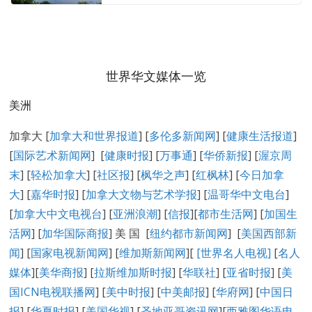
世界华文媒体一览
美洲
加拿大 [
加拿大和世界报道
] [
多伦多新闻网
] [
健康生活报道
]
[
国际艺术新闻网
] [
健康时报
] [
万事通
] [
华侨新报
] [
渥京周
末
] [
轻松加拿大
] [
社区报
] [
枫华之声
] [
红枫林
] [
今日加拿
大
] [
嘉华时报
] [
加拿大文物与艺术学报
] [
温哥华中文电台
]
[
加拿大中文电视台
] [
亚洲浪潮
] [
信报
][
都市生活网
] [
加国生
活网
] [
加华国际商报
] 美 国 [
纽约都市新闻网
] [
美国西部新
闻
] [
国家电视新闻网
] [
维加斯新闻网
][
[
世界名人电视
]
[
名人
媒体
][
美华商报
] [
拉斯维加斯时报
] [
华联社
] [
亚省时报
] [
美
国ICN电视联播网
] [
美中时报
] [
中美邮报
] [
华府网
] [
中国日
报
] [
华夏时报
] [
美国华视
] [
圣地亚哥资讯网
][
西雅图华语电