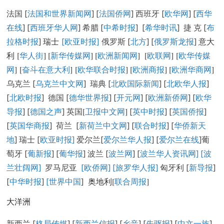
法国 [
法国和世界新闻网
] [
法国侨网
] 西班牙 [
欧华网
] [
西华
在线
] [
西班牙华人网
] 希腊 [
中希时报
] [
希华时讯
] 捷 克 [
布
拉格时报
]
瑞士
[欧亚时报]
俄罗斯 [
北方
] [
俄罗斯龙报
]
意大
利 [
华人街
]
[
新华传媒网
] [
欧洲新闻网
] [
欧联网
] [
欧华传媒
网
] [
奋斗在意大利
] [
欧华联合时报
] [
欧洲商报
] [
欧洲华商网
]
乌克兰 [
乌克兰中文网
] 瑞典 [
北欧国际新闻
] [
北欧华人报
]
[
北欧时报
] 德国 [
德华世界报
] [
开元网
] [
欧洲新侨网
] [
欧华
导报
] [
德国之声
] 英国
[
卫报中文网
]
[
英中时报
] [
英国侨报
]
[
英国华商报
] 荷兰 [
新荷兰中文网
] [
联合时报
] [
华侨新天
地
] 瑞士 [
欧亚时报
]
爱尔兰[
爱尔兰华人报
] [
爱尔兰在线
]葡
萄牙 [
葡新报
] [
葡华报
] 波兰 [
波兰网
] [
波兰华人资讯网
]
[
波
兰壮阔网]
罗马尼亚
[欧侨网]
[旅罗华人报]
匈牙利 [
新导报
]
[
中华时报
]
[世界中国
]
奥地利[
联合周报
]
大洋洲
新西兰 [
格局传媒
] [
新西兰信报
] [
乡音
] [
先驱报
] [
中文一族
]