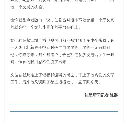
他一个发展的机会。
也许就是卢老随口一说，佳君当时根本不敢奢望一个厅长真
的就会把一个文艺小青年的事放在心上。
文佳君在都江堰广播电视局门前不知徘徊了多少个来回，有
一天终于壮着胆子找到时任广电局局长。局长一见面就问
他，你咋才来，知不知道卢厅长已打过多少次电话了？一时
间，佳君的眼泪忍不住流了出来。
文佳君就此走上了记者和编辑的岗位，干上了他热爱的文字
工作。后来他又调到了都江堰报社，一直干到今天。
红星新闻记者 陈谋