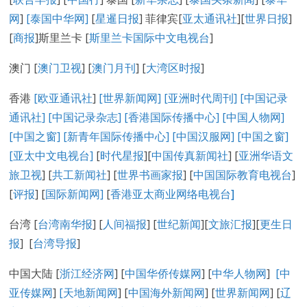
网
]
[泰国中华网]
[
星暹日报
] 菲律宾[
亚太通讯社
][
世界日报
]
[
商报
]斯里兰卡 [
斯里兰卡国际中文电视台
]
澳门 [
澳门卫视
] [
澳门月刊
] [
大湾区时报
]
香港
[欧亚通讯社
]
[世界新闻网]
[亚洲时代周刊]
[中国记录
通讯社
]
[中国记录
杂志
]
[香港国际传播中心
]
[
中国人物网
]
[
中国之窗
]
[新青年国际传播中心
]
[
中国汉服网
]
[
中国之窗
]
[
亚太中文电视台
]
[
时代星报
][
中国传真新闻社
] [
亚洲华语文
旅卫视
] [
共工新闻社
] [
世界书画家报
] [
中国国际教育电视台
]
[
评报
] [
国际新闻网
]
[
香港亚太商业网络电视台
]
台湾 [
台湾南华报
] [
人间福报
] [
世纪新闻
][
文旅汇报
][
更生日
报
] [
台湾导报
]
中国大陆 [
浙江经济网
] [
中国华侨传媒网
] [
中华人物网
]
[
中
亚传媒网
]
[
天地新闻网
] [
中国海外新闻网
] [
世界新闻网
] [
辽