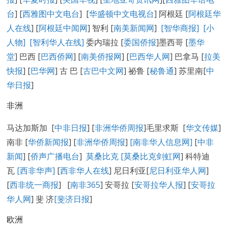
台
] [
西雅图中文电台
] [
华盛顿中文电视台
] 阿根廷 [
阿根廷华
人在线
] [
阿根廷中闻网
] 智利 [
南美新闻网
]
[智华商报]
[小
人物]
[智利华人在线]
委内瑞拉 [
委国侨报
]墨西哥 [
墨华
堂
] 巴西 [
巴西侨网
] [
南美侨报网
] [
巴西华人网
] 巴拿马 [
拉美
快报
] [
巴华网
] 古 巴 [
古巴中文网
] 祕鲁 [
秘鲁通
] 苏里南[
中
华日报
]
非洲
马达加斯加 [
中非日报
] [
非洲华侨周报
]毛里求斯 [
华文传媒
]
南非 [
华侨新闻报
] [
非洲华侨周报
]
[南非华人信息网]
[
中非
新闻
] [
侨声广播电台
]
莫桑比克 [
莫桑比克剑虹网
] 科特迪
瓦
[西非华声]
[
西非华人在线
] 尼日利亚[
尼日利亚华人网
]
[
西非统一商报
] [
南非365
] 安哥拉 [
安哥拉华人报
] [
安哥拉
华人网
] 斐 济
[
斐济日报
]
欧洲