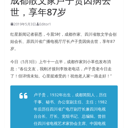
成都散文家卢子贵因病去
世，享年87岁
2019年5月3日
Editor1
红星新闻记者获悉，今晨5时，成都作家、四川省散文学会创
始会长、原四川省广播电视厅厅长卢子贵因病去世，享年87
岁。
今日（5月3日）上午十一点半，成都作家刘小革也发布消
息：“各位文友，我刚才接到李致老电话，卢子贵老今日走
了！但详情未知。心里挺难受的！祝他老人家一路走好！”
卢子贵，1932年出生，成都简阳人，历任
干事、秘书、办公室副主任、主任；1982
年后历任四川省广电厅副厅长兼四川电视
台台长、厅长、党组书记、总编辑。曾担
任四川省电视艺术家协会主席、中国电视