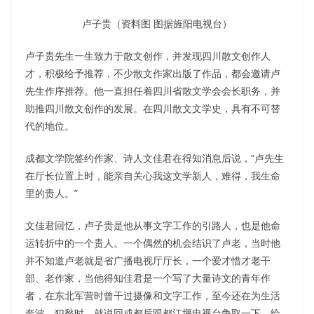
卢子贵（资料图 图据旌阳电视台）
卢子贵先生一生致力于散文创作，并发现四川散文创作人
才，积极给予推荐，不少散文作家出版了作品，都会邀请卢
先生作序推荐。他一直担任着四川省散文学会会长职务，并
助推四川散文创作的发展。在四川散文文学史，具有不可替
代的地位。
成都文学院签约作家、诗人文佳君在得知消息后说，“卢先生
在厅长位置上时，能亲自关心我这文学新人，难得，我生命
里的贵人。”
文佳君回忆，卢子贵是他从事文字工作的引路人，也是他命
运转折中的一个贵人。一个偶然的机会结识了卢老，当时他
并不知道卢老就是省广播电视厅厅长，一个爱才惜才老干
部、老作家，当他得知佳君是一个写了大量诗文的青年作
者，在东北军营时曾干过摄像和文字工作，至今还在为生活
奔波、犯愁时，就说回成都后跟都江堰电视台争取一下，给