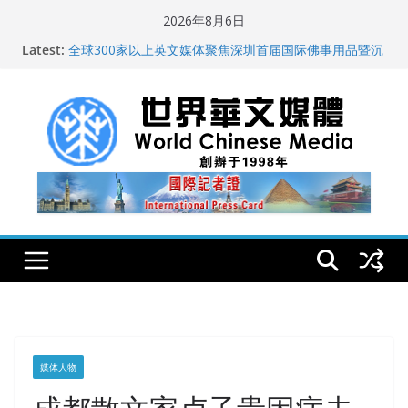
Skip
2026年8月6日
to
纽约州拟率先立法规范AI“隐形爬虫” 引发新闻与科技界激
Latest:
烈讨论
content
全球300家以上英文媒体聚焦深圳首届国际佛事用品暨沉
香文化艺术展
世界华文大众传播媒体协会公开声明
从一杯沉香叶茶到一缕海南天香：加拿大茶艺师邓岚月
海南沉香文化考察纪行
全球新闻业正面临“代际脱钩”
媒体人物