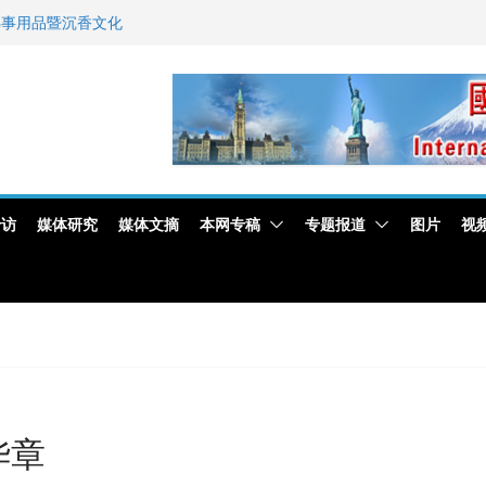
佛事用品暨沉香文化
艺师邓岚月海南沉香
新闻与科技界激烈讨论
专访
媒体研究
媒体文摘
本网专稿
专题报道
图片
视
华章