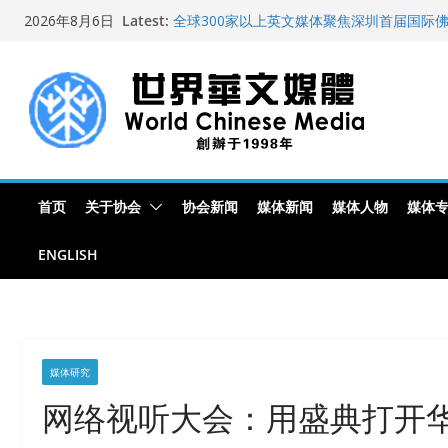
Skip
Latest:
全球300家以上英文媒体聚焦深圳首届国际
2026年8月6日
to
艺术展
世界华文大众传播媒体协会公开声明
content
从一杯沉香叶茶到一缕海南天香：加拿大茶
文化考察纪行
全球新闻业正面临“代际脱钩”
纽约州拟率先立法规范AI“隐形爬虫” 引发
首页
关于协会
协会新闻
媒体新闻
媒体人物
媒体
ENGLISH
媒体研究
网络视听大会：用盛典打开