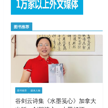
图书推荐
图书推荐
媒体人物
谷剑云诗集《水墨笺心》加拿大