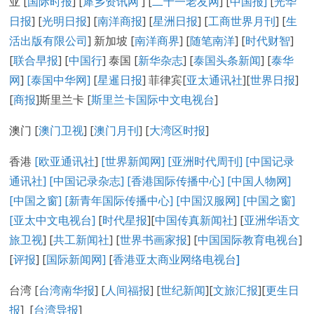
亚 [
国际时报
] [
犀乡资讯网
] [
二十一老友网
] [
中国报]
[
光华
日报
] [
光明日报
] [
南洋商报
] [
星洲日报
] [
工商世界月刊
] [
生
活出版有限公司
] 新加坡 [
南洋商界
] [
随笔南洋
] [
时代财智
]
[
联合早报
] [
中国行
] 泰国 [
新华杂志
] [
泰国头条新闻
] [
泰华
网
]
[泰国中华网]
[
星暹日报
] 菲律宾[
亚太通讯社
][
世界日报
]
[
商报
]斯里兰卡 [
斯里兰卡国际中文电视台
]
澳门 [
澳门卫视
] [
澳门月刊
] [
大湾区时报
]
香港
[欧亚通讯社
]
[世界新闻网]
[亚洲时代周刊]
[中国记录
通讯社
]
[中国记录
杂志
]
[香港国际传播中心
]
[
中国人物网
]
[
中国之窗
]
[新青年国际传播中心
]
[
中国汉服网
]
[
中国之窗
]
[
亚太中文电视台
]
[
时代星报
][
中国传真新闻社
] [
亚洲华语文
旅卫视
] [
共工新闻社
] [
世界书画家报
] [
中国国际教育电视台
]
[
评报
] [
国际新闻网
]
[
香港亚太商业网络电视台
]
台湾 [
台湾南华报
] [
人间福报
] [
世纪新闻
][
文旅汇报
][
更生日
报
] [
台湾导报
]