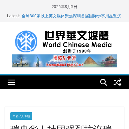
Skip
2026年8月5日
to
Latest:
全球300家以上英文媒体聚焦深圳首届国际佛事用品暨沉
content
香文化艺术展
世界华文大众传播媒体协会公开声明
从一杯沉香叶茶到一缕海南天香：加拿大茶艺师邓岚月
海南沉香文化考察纪行
全球新闻业正面临“代际脱钩”
纽约州拟率先立法规范AI“隐形爬虫” 引发新闻与科技界激
烈讨论
华侨华人专题