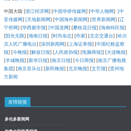
中国大陆 [
浙江经济网
] [
中国华侨传媒网
] [
中华人物网
]
[
中
亚传媒网
]
[
天地新闻网
] [
中国海外新闻网
] [
世界新闻网
] [
辽
宁侨网
] [
华西都市报
]
[中国龙网
] [
攀枝花日报
] [
海南特区报
]
[
阳光无限
] [
海南日报
] [
时尚杂志
] [
作家
] [
北京交通台
] [
哈尔
滨人民广播电台
] [
深圳新闻网
] [
上海证券报
] [
中国纪检监察
报
] [
今晚报
] [
解放日报
] [
人民政协报
] [
电脑商报]
] [
大连晚报
]
[
羊城晚报
] [
新华日报
] [
南京日报
] [
今日商报
] [
南京广播电视
集团
] [
南京音乐台
] [
新民晚报
] [
北京晚报
] [
文艺报
] [
贵州地
方新闻
友情链接
多伦多新闻网