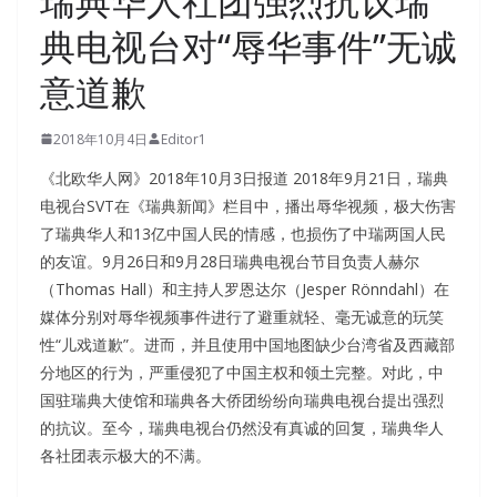
瑞典华人社团强烈抗议瑞
典电视台对“辱华事件”无诚
意道歉
2018年10月4日
Editor1
《北欧华人网》2018年10月3日报道 2018年9月21日，瑞典
电视台
SVT
在《瑞典新闻》栏目中，播出辱华视频，极大伤害
了瑞典华人和13亿中国人民的情感，也损伤了中瑞两国人民
的友谊。9月26日和9月28日瑞典电视台节目负责人赫尔
（
Thomas Hall
）和主持人罗恩达尔（
Jesper Rönndahl
）在
媒体分别对辱华视频事件进行了避重就轻、毫无诚意的玩笑
性“儿戏道歉”。进而，并且使用中国地图缺少台湾省及西藏部
分地区的行为，严重侵犯了中国主权和领土完整。对此，中
国驻瑞典大使馆和瑞典各大侨团纷纷向瑞典电视台提出强烈
的抗议。至今，瑞典电视台仍然没有真诚的回复，瑞典华人
各社团表示极大的不满。