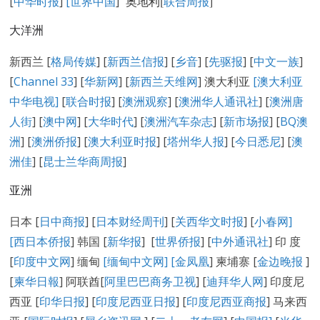
[
中华时报
]
[世界中国
]
奥地利[
联合周报
]
大洋洲
新西兰 [
格局传媒
] [
新西兰信报
] [
乡音
] [
先驱报
] [
中文一族
]
[
Channel 33
] [
华新网
] [
新西兰天维网
] 澳大利亚
[澳大利亚
中华电视]
[
联合时报
] [
澳洲观察
] [
澳洲华人通讯社
] [
澳洲唐
人街
] [
澳中网
] [
大华时代
] [
澳洲汽车杂志
] [
新市场报
] [
BQ澳
洲
] [
澳洲侨报
] [
澳大利亚时报
] [
塔州华人报
] [
今日悉尼
] [
澳
洲佳
] [
昆士兰华商周报
]
亚洲
日本 [
日中商报
] [
日本财经周刊
] [
关西华文时报
] [
小春网
]
[
西日本侨报
] 韩国 [
新华报
] [
世界侨报
] [
中外通讯社
] 印 度
[
印度中文网
] 缅甸
[缅甸中文网] [
金凤凰
] 柬埔寨 [
金边晚报
]
[
柬华日報
] 阿联酋[
阿里巴巴商务卫视
] [
迪拜华人网
] 印度尼
西亚 [
印华日报
] [
印度尼西亚日报
] [
印度尼西亚商报
] 马来西