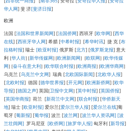
[
西非统一商报
] [
南非365
] 安哥拉 [
安哥拉华人报
] [
安哥拉
华人网
] 斐 济
[
斐济日报
]
欧洲
法国 [
法国和世界新闻网
] [
法国侨网
] 西班牙 [
欧华网
] [
西华
在线
] [
西班牙华人网
] 希腊 [
中希时报
] [
希华时讯
] 捷 克 [
布
拉格时报
]
瑞士
[欧亚时报]
俄罗斯 [
北方
] [
俄罗斯龙报
]
意大
利 [
华人街
]
[
新华传媒网
] [
欧洲新闻网
] [
欧联网
] [
欧华传媒
网
] [
奋斗在意大利
] [
欧华联合时报
] [
欧洲商报
] [
欧洲华商网
]
乌克兰 [
乌克兰中文网
] 瑞典 [
北欧国际新闻
] [
北欧华人报
]
[
北欧时报
] 德国 [
德华世界报
] [
开元网
] [
欧洲新侨网
] [
欧华
导报
] [
德国之声
] 英国
[
卫报中文网
]
[
英中时报
] [
英国侨报
]
[
英国华商报
] 荷兰 [
新荷兰中文网
] [
联合时报
] [
华侨新天
地
] 瑞士 [
欧亚时报
]
爱尔兰[
爱尔兰华人报
] [
爱尔兰在线
]葡
萄牙 [
葡新报
] [
葡华报
] 波兰 [
波兰网
] [
波兰华人资讯网
]
[
波
兰壮阔网]
罗马尼亚
[欧侨网]
[旅罗华人报]
匈牙利 [
新导报
]