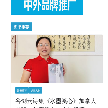
图书推荐
图书推荐
媒体人物
谷剑云诗集《水墨笺心》加拿大