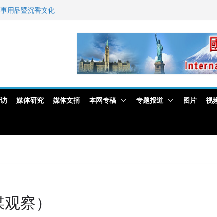
佛事用品暨沉香文化
艺师邓岚月海南沉香
新闻与科技界激烈讨论
专访
媒体研究
媒体文摘
本网专稿
专题报道
图片
视
媒观察）