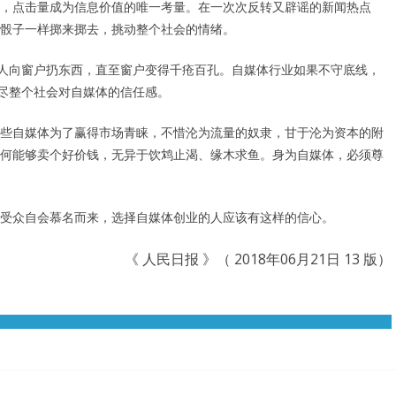
，点击量成为信息价值的唯一考量。在一次次反转又辟谣的新闻热点
骰子一样掷来掷去，挑动整个社会的情绪。
他人向窗户扔东西，直至窗户变得千疮百孔。自媒体行业如果不守底线，
耗尽整个社会对自媒体的信任感。
些自媒体为了赢得市场青睐，不惜沦为流量的奴隶，甘于沦为资本的附
何能够卖个好价钱，无异于饮鸩止渴、缘木求鱼。身为自媒体，必须尊
受众自会慕名而来，选择自媒体创业的人应该有这样的信心。
《 人民日报 》（ 2018年06月21日 13 版）