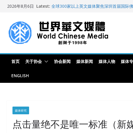
Skip
Latest:
全球300家以上英文媒体聚焦深圳首届国际
2026年8月6日
to
艺术展
世界华文大众传播媒体协会公开声明
content
从一杯沉香叶茶到一缕海南天香：加拿大茶
文化考察纪行
全球新闻业正面临“代际脱钩”
纽约州拟率先立法规范AI“隐形爬虫” 引发
首页
关于协会
协会新闻
媒体新闻
媒体人物
媒体
ENGLISH
媒体研究
点击量绝不是唯一标准（新