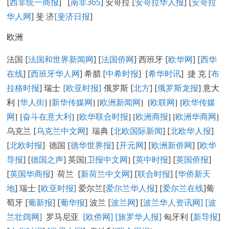
[
西非统一商报
] [
南非365
] 安哥拉 [
安哥拉华人报
] [
安哥拉
华人网
] 斐 济
[
斐济日报
]
欧洲
法国 [
法国和世界新闻网
] [
法国侨网
] 西班牙 [
欧华网
] [
西华
在线
] [
西班牙华人网
] 希腊 [
中希时报
] [
希华时讯
] 捷 克 [
布
拉格时报
]
瑞士
[欧亚时报]
俄罗斯 [
北方
] [
俄罗斯龙报
]
意大
利 [
华人街
]
[
新华传媒网
] [
欧洲新闻网
] [
欧联网
] [
欧华传媒
网
] [
奋斗在意大利
] [
欧华联合时报
] [
欧洲商报
] [
欧洲华商网
]
乌克兰 [
乌克兰中文网
] 瑞典 [
北欧国际新闻
] [
北欧华人报
]
[
北欧时报
] 德国 [
德华世界报
] [
开元网
] [
欧洲新侨网
] [
欧华
导报
] [
德国之声
] 英国
[
卫报中文网
]
[
英中时报
] [
英国侨报
]
[
英国华商报
] 荷兰 [
新荷兰中文网
] [
联合时报
] [
华侨新天
地
] 瑞士 [
欧亚时报
]
爱尔兰[
爱尔兰华人报
] [
爱尔兰在线
]葡
萄牙 [
葡新报
] [
葡华报
] 波兰 [
波兰网
] [
波兰华人资讯网
]
[
波
兰壮阔网]
罗马尼亚
[欧侨网]
[旅罗华人报]
匈牙利 [
新导报
]