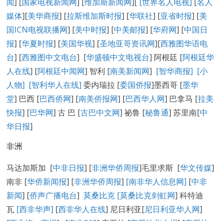
闻
] [
国家电视新闻网
] [
维加斯新闻网
][
[
世界名人电视
]
[
名人
媒体
][
美华商报
] [
拉斯维加斯时报
] [
华联社
] [
亚省时报
] [
美
国ICN电视联播网
] [
美中时报
] [
中美邮报
] [
华府网
] [
中国日
报
] [
华夏时报
] [
美国华视
] [
圣地亚哥资讯网
][
西雅图华语电
台
] [
西雅图中文电台
] [
华盛顿中文电视台
] 阿根廷 [
阿根廷华
人在线
] [
阿根廷中闻网
] 智利 [
南美新闻网
]
[智华商报]
[小
人物]
[智利华人在线]
委内瑞拉 [
委国侨报
]墨西哥 [
墨华
堂
] 巴西 [
巴西侨网
] [
南美侨报网
] [
巴西华人网
] 巴拿马 [
拉美
快报
] [
巴华网
] 古 巴 [
古巴中文网
] 祕鲁 [
秘鲁通
] 苏里南[
中
华日报
]
非洲
马达加斯加 [
中非日报
] [
非洲华侨周报
]毛里求斯 [
华文传媒
]
南非 [
华侨新闻报
] [
非洲华侨周报
]
[南非华人信息网]
[
中非
新闻
] [
侨声广播电台
]
莫桑比克 [
莫桑比克剑虹网
] 科特迪
瓦
[西非华声]
[
西非华人在线
] 尼日利亚[
尼日利亚华人网
]