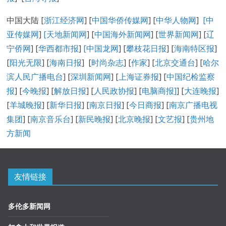
中国大陆 [
浙江经济网
] [
中国华侨传媒网
] [
中华人物网
]
[
中
亚传媒网
]
[
天地新闻网
] [
中国海外新闻网
] [
世界新闻网
] [
辽
宁侨网
] [
华西都市报
]
[中国龙网
] [
攀枝花日报
] [
海南特区报
]
[
阳光无限
] [
海南日报
] [
时尚杂志
] [
作家
] [
北京交通台
] [
哈尔
滨人民广播电台
] [
深圳新闻网
] [
上海证券报
] [
中国纪检监察
报
] [
今晚报
] [
解放日报
] [
人民政协报
] [
电脑商报]
] [
大连晚报
]
[
羊城晚报
] [
新华日报
] [
南京日报
] [
今日商报
] [
南京广播电视
集团
] [
南京音乐台
] [
新民晚报
] [
北京晚报
] [
文艺报
] [
贵州地
方新闻
友情链接
多伦多新闻网