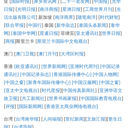
亚 [
国际时报
] [
犀乡资讯网
] [
二十一老友网
] [
中国报]
[
光华
日报
] [
光明日报
] [
南洋商报
] [
星洲日报
] [
工商世界月刊
] [
生
活出版有限公司
] 新加坡 [
南洋商界
] [
随笔南洋
] [
时代财智
]
[
联合早报
] [
中国行
] 泰国 [
新华杂志
] [
泰国头条新闻
] [
泰华
网
]
[泰国中华网]
[
星暹日报
] 菲律宾[
亚太通讯社
][
世界日报
]
[
商报
]斯里兰卡 [
斯里兰卡国际中文电视台
]
澳门 [
澳门卫视
] [
澳门月刊
] [
大湾区时报
]
香港
[欧亚通讯社
]
[世界新闻网]
[亚洲时代周刊]
[中国记录
通讯社
]
[中国记录
杂志
]
[香港国际传播中心
]
[
中国人物网
]
[
中国之窗
]
[新青年国际传播中心
]
[
中国汉服网
]
[
中国之窗
]
[
亚太中文电视台
]
[
时代星报
][
中国传真新闻社
] [
亚洲华语文
旅卫视
] [
共工新闻社
] [
世界书画家报
] [
中国国际教育电视台
]
[
评报
] [
国际新闻网
]
[
香港亚太商业网络电视台
]
台湾 [
台湾南华报
] [
人间福报
] [
世纪新闻
][
文旅汇报
][
更生日
报
] [
台湾导报
]