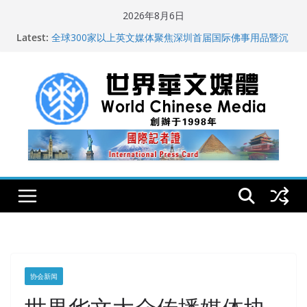
Skip
2026年8月6日
to
纽约州拟率先立法规范AI“隐形爬虫” 引发新闻与科技界激
Latest:
烈讨论
content
全球300家以上英文媒体聚焦深圳首届国际佛事用品暨沉
香文化艺术展
世界华文大众传播媒体协会公开声明
从一杯沉香叶茶到一缕海南天香：加拿大茶艺师邓岚月
海南沉香文化考察纪行
全球新闻业正面临“代际脱钩”
协会新闻