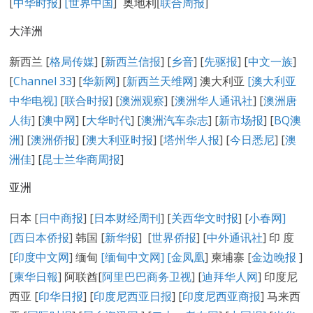
[
中华时报
]
[世界中国
]
奥地利[
联合周报
]
大洋洲
新西兰 [
格局传媒
] [
新西兰信报
] [
乡音
] [
先驱报
] [
中文一族
]
[
Channel 33
] [
华新网
] [
新西兰天维网
] 澳大利亚
[澳大利亚
中华电视]
[
联合时报
] [
澳洲观察
] [
澳洲华人通讯社
] [
澳洲唐
人街
] [
澳中网
] [
大华时代
] [
澳洲汽车杂志
] [
新市场报
] [
BQ澳
洲
] [
澳洲侨报
] [
澳大利亚时报
] [
塔州华人报
] [
今日悉尼
] [
澳
洲佳
] [
昆士兰华商周报
]
亚洲
日本 [
日中商报
] [
日本财经周刊
] [
关西华文时报
] [
小春网
]
[
西日本侨报
] 韩国 [
新华报
] [
世界侨报
] [
中外通讯社
] 印 度
[
印度中文网
] 缅甸
[缅甸中文网] [
金凤凰
] 柬埔寨 [
金边晚报
]
[
柬华日報
] 阿联酋[
阿里巴巴商务卫视
] [
迪拜华人网
] 印度尼
西亚 [
印华日报
] [
印度尼西亚日报
] [
印度尼西亚商报
] 马来西