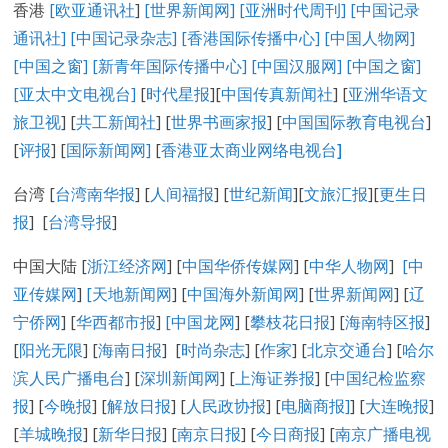
香港
[欧亚通讯社
]
[世界新闻网]
[亚洲时代周刊]
[中国记录
通讯社
]
[中国记录
杂志
]
[香港国际传播中心
]
[
中国人物网
]
[
中国之窗
]
[新青年国际传播中心
]
[
中国汉服网
]
[
中国之窗
]
[
亚太中文电视台
]
[
时代星报
][
中国传真新闻社
] [
亚洲华语文
旅卫视
] [
共工新闻社
] [
世界书画家报
] [
中国国际教育电视台
]
[
评报
] [
国际新闻网
]
[
香港亚太商业网络电视台
]
台湾 [
台湾南华报
] [
人间福报
] [
世纪新闻
][
文旅汇报
][
更生日
报
] [
台湾导报
]
中国大陆 [
浙江经济网
] [
中国华侨传媒网
] [
中华人物网
]
[
中
亚传媒网
]
[
天地新闻网
] [
中国海外新闻网
] [
世界新闻网
] [
辽
宁侨网
] [
华西都市报
]
[中国龙网
] [
攀枝花日报
] [
海南特区报
]
[
阳光无限
] [
海南日报
] [
时尚杂志
] [
作家
] [
北京交通台
] [
哈尔
滨人民广播电台
] [
深圳新闻网
] [
上海证券报
] [
中国纪检监察
报
] [
今晚报
] [
解放日报
] [
人民政协报
] [
电脑商报]
] [
大连晚报
]
[
羊城晚报
] [
新华日报
] [
南京日报
] [
今日商报
] [
南京广播电视