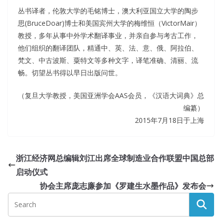
丛书译者，伦敦大学的毛铭博士，澳大利亚国立大学的陶步
思(BruceDoar)博士和美国宾州大学的梅维恒（VictorMair）
教授，多年从事中外学术翻译事业，并亲自参与考古工作，
他们组织的翻译团队，精通中、英、法、意、俄、阿拉伯、
梵文、中古波斯、粟特文等多种文字，译笔准确、清丽、流
畅。切望丛书得以早日出版问世。
（复旦大学教授，美国亚洲学会AAS会员，《汉语大词典》总
编纂）
2015年7月18日于上海
浙江经济网总编辑刘江出席全球制造业合作联盟中国总部
启动仪式
协会主席庞志廉参加《罗建生水墨作品》发布会