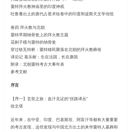
粟特拜火教神庙里的印度神祇
吐鲁番出土的唐代占星术绘卷中的印度和波斯天文学传统
卷四 拜火教与北朝
粟特早期纳骨瓮上的拜火教主题
花剌子模与粟特的纳骨瓮
穿过钦瓦特桥：粟特移民聚落在北朝的拜火教葬俗
译后记 葛乐耐：生在法国，长在康国
附录：北朝粟特考古大事年表
参考文献
序言
【序一】玄奘之旅：血汗见证的“丝路译丛”
徐文堪
近年来，在中亚、印度、巴基斯坦、阿富汗等都有大量重要
的考古发现，这些发现与中国北方出土的来华粟特人墓葬和