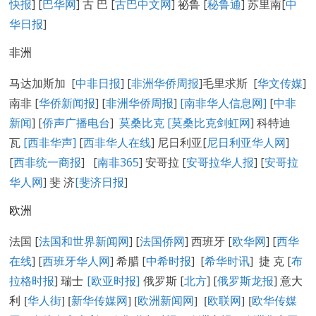
快报
] [
巴华网
] 古 巴 [
古巴中文网
] 祕鲁 [
秘鲁通
] 苏里南[
中
华日报
]
非洲
马达加斯加 [
中非日报
] [
非洲华侨周报
]毛里求斯 [
华文传媒
]
南非 [
华侨新闻报
] [
非洲华侨周报
]
[南非华人信息网]
[
中非
新闻
] [
侨声广播电台
]
莫桑比克 [
莫桑比克剑虹网
] 科特迪
瓦
[西非华声]
[
西非华人在线
] 尼日利亚[
尼日利亚华人网
]
[
西非统一商报
] [
南非365
] 安哥拉 [
安哥拉华人报
] [
安哥拉
华人网
] 斐 济
[
斐济日报
]
欧洲
法国 [
法国和世界新闻网
] [
法国侨网
] 西班牙 [
欧华网
] [
西华
在线
] [
西班牙华人网
] 希腊 [
中希时报
] [
希华时讯
] 捷 克 [
布
拉格时报
]
瑞士
[欧亚时报]
俄罗斯 [
北方
] [
俄罗斯龙报
]
意大
利 [
华人街
]
[
新华传媒网
] [
欧洲新闻网
] [
欧联网
] [
欧华传媒