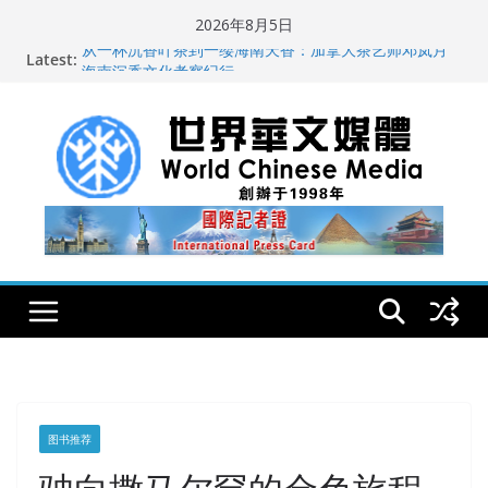
Skip
2026年8月5日
to
Latest:
从一杯沉香叶茶到一缕海南天香：加拿大茶艺师邓岚月
content
海南沉香文化考察纪行
全球新闻业正面临“代际脱钩”
纽约州拟率先立法规范AI“隐形爬虫” 引发新闻与科技界激
烈讨论
全球300家以上英文媒体聚焦深圳首届国际佛事用品暨沉
香文化艺术展
世界华文大众传播媒体协会公开声明
图书推荐