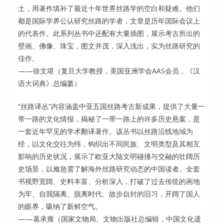
土，用著作填补了最近十年世界丝路学的空白和疑难。他们
都是国际学界公认研究丝路的学者，文章是历年国际会议上
的代表作。此系列丛书中还配有大量插图，展示考古所出的
壁画、佛像、珠宝，图文并茂，深入浅出，实为丝路研究的
佳作。
——徐文堪（复旦大学教授，美国亚洲学会AAS会员，《汉
语大词典》总编纂）
“丝路译丛”内容涵盖中亚五国丝路考古新成果，提供了大量一
带一路的文化情报，揭秘了一带一路上的许多历史悬案，是
一套近年罕见的学术翻译著作。该丛书以丝路沿线地域为
经，以文化交往为纬，钩织出不同民族、文明类型及其相互
影响的历史状况，展示了欧亚大陆文明碰撞与交融的壮阔历
史场景，以飨急需了解海外丝路研究动态的中国读者。全套
书视野宽阔、史料丰富、分析深入，打破了过去传统的画地
为牢、自我隔离、脱离时代、故步自封的旧习，开阔了国人
的眼界，吸纳了新鲜空气。
——葛承雍（国家文物局、文物出版社总编辑，中国文化遗