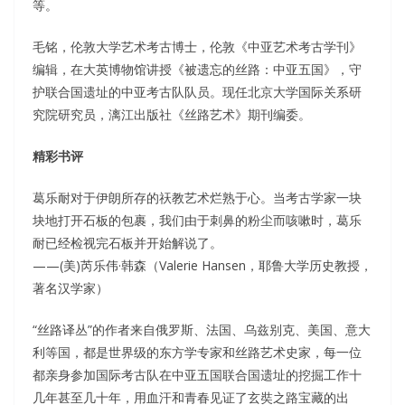
等。
毛铭，伦敦大学艺术考古博士，伦敦《中亚艺术考古学刊》
编辑，在大英博物馆讲授《被遗忘的丝路：中亚五国》，守
护联合国遗址的中亚考古队队员。现任北京大学国际关系研
究院研究员，漓江出版社《丝路艺术》期刊编委。
精彩书评
葛乐耐对于伊朗所存的祆教艺术烂熟于心。当考古学家一块
块地打开石板的包裹，我们由于刺鼻的粉尘而咳嗽时，葛乐
耐已经检视完石板并开始解说了。
——(美)芮乐伟·韩森（Valerie Hansen，耶鲁大学历史教授，
著名汉学家）
“丝路译丛”的作者来自俄罗斯、法国、乌兹别克、美国、意大
利等国，都是世界级的东方学专家和丝路艺术史家，每一位
都亲身参加国际考古队在中亚五国联合国遗址的挖掘工作十
几年甚至几十年，用血汗和青春见证了玄奘之路宝藏的出