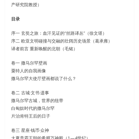
产研究院教授）
目录
序一 玄奘之旅：血汗见证的“丝路译丛”（徐文堪）
序二 欧亚文明碰撞与交融的壮阔历史场景（葛承雍）
译者前言 重新唤醒的北朝（毛铭）
卷一 撒马尔罕壁画
粟特人的自我画像
撒马尔罕大使厅壁画都说了什么？
卷二 古城·文书·遗事
撒马尔罕古城，世界的纽带
白匈奴时代的撒马尔罕
片治肯特王后的日子
卷三 星座·钱币·众神
大夏贵霜王朝的希腊万神殿（1—4世纪）