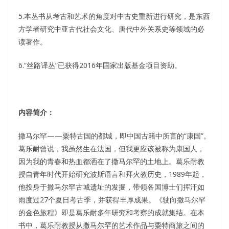
5.本丛书从考古和艺术的角度对中古史重新进行研究，是东西
方学者研究中亚古代社会文化、唐代中外关系史等领域的必
读著作。
6.“丝路译丛”已获得2016年国家出版基金项目资助。
内容简介：
撒马尔罕——粟特古国的都城，即中国古籍中所言的“康国”。
葛乐耐曾说，我虽然生在法国，但我更应该被称为康国人，
因为我的青春和热血都洒在了撒马尔罕的土地上。葛乐耐教
授自青年时代开始研究波斯语言和拜火教历史，1989年起，
他投身于撒马尔罕古城遗址的发掘，带领各国博士们挥汗如
雨度过27个夏日考古季，并获得丰厚成果。《驶向撒马尔罕
的金色旅程》即是葛乐耐多年研究和考察的成就集结。在本
书中，葛乐耐教授从撒马尔罕的艺术作品与粟特商旅之间的