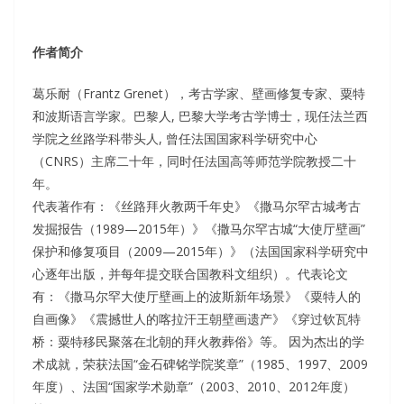
作者简介
葛乐耐（Frantz Grenet），考古学家、壁画修复专家、粟特
和波斯语言学家。巴黎人, 巴黎大学考古学博士，现任法兰西
学院之丝路学科带头人, 曾任法国国家科学研究中心
（CNRS）主席二十年，同时任法国高等师范学院教授二十
年。
代表著作有：《丝路拜火教两千年史》《撒马尔罕古城考古
发掘报告（1989—2015年）》《撒马尔罕古城“大使厅壁画”
保护和修复项目（2009—2015年）》（法国国家科学研究中
心逐年出版，并每年提交联合国教科文组织）。代表论文
有：《撒马尔罕大使厅壁画上的波斯新年场景》《粟特人的
自画像》《震撼世人的喀拉汗王朝壁画遗产》《穿过钦瓦特
桥：粟特移民聚落在北朝的拜火教葬俗》等。 因为杰出的学
术成就，荣获法国“金石碑铭学院奖章”（1985、1997、2009
年度）、法国“国家学术勋章”（2003、2010、2012年度）