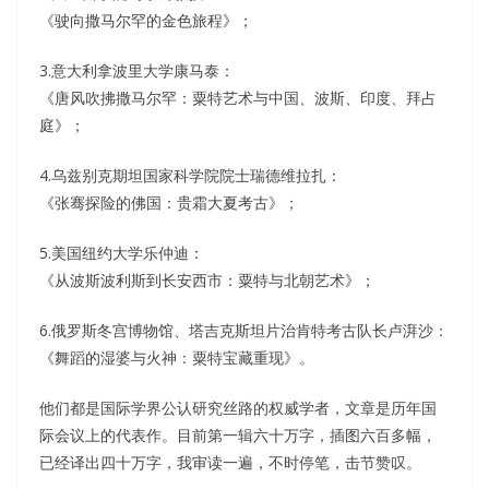
《驶向撒马尔罕的金色旅程》；
3.意大利拿波里大学康马泰：
《唐风吹拂撒马尔罕：粟特艺术与中国、波斯、印度、拜占
庭》；
4.乌兹别克期坦国家科学院院士瑞德维拉扎：
《张骞探险的佛国：贵霜大夏考古》；
5.美国纽约大学乐仲迪：
《从波斯波利斯到长安西市：粟特与北朝艺术》；
6.俄罗斯冬宫博物馆、塔吉克斯坦片治肯特考古队长卢湃沙：
《舞蹈的湿婆与火神：粟特宝藏重现》。
他们都是国际学界公认研究丝路的权威学者，文章是历年国
际会议上的代表作。目前第一辑六十万字，插图六百多幅，
已经译出四十万字，我审读一遍，不时停笔，击节赞叹。