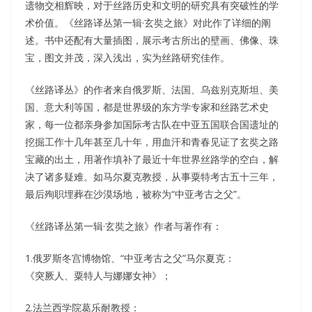
遗物交相辉映，对于丝路历史和文明的研究具有突破性的学
术价值。《丝路译丛第一辑·玄奘之旅》对此作了详细的阐
述。书中还配有大量插图，展示考古所出的壁画、佛像、珠
宝，图文并茂，深入浅出，实为丝路研究佳作。
《丝路译丛》的作者来自俄罗斯、法国、乌兹别克斯坦、美
国、意大利等国，都是世界级的东方学专家和丝路艺术史
家，每一位都亲身参加国际考古队在中亚五国联合国遗址的
挖掘工作十几年甚至几十年，用血汗和青春见证了玄奘之路
宝藏的出土，用著作填补了最近十年世界丝路学的空白，解
决了诸多疑难。如马尔夏克教授，从事粟特考古五十三年，
最后殉职埋葬在沙漠场地，被称为“中亚考古之父”。
《丝路译丛第一辑·玄奘之旅》作者与著作有：
1.俄罗斯冬宫博物馆、“中亚考古之父”马尔夏克：
《突厥人、粟特人与娜娜女神》；
2.法兰西学院葛乐耐教授：