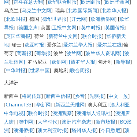
网
] [
奋斗在意大利
] [
欧华联合时报
] [
欧洲商报
] [
欧洲华商网
]
乌克兰 [
乌克兰中文网
] 瑞典 [
北欧国际新闻
] [
北欧华人报
]
[
北欧时报
] 德国 [
德华世界报
] [
开元网
] [
欧洲新侨网
] [
欧华
导报
] [
德国之声
] 英国
[
卫报中文网
]
[
英中时报
] [
英国侨报
]
[
英国华商报
] 荷兰 [
新荷兰中文网
] [
联合时报
] [
华侨新天
地
] 瑞士 [
欧亚时报
]
爱尔兰[
爱尔兰华人报
] [
爱尔兰在线
]葡
萄牙 [
葡新报
] [
葡华报
] 波兰 [
波兰网
] [
波兰华人资讯网
]
[
波
兰壮阔网]
罗马尼亚
[欧侨网]
[旅罗华人报]
匈牙利 [
新导报
]
[
中华时报
]
[世界中国
]
奥地利[
联合周报
]
大洋洲
新西兰 [
格局传媒
] [
新西兰信报
] [
乡音
] [
先驱报
] [
中文一族
]
[
Channel 33
] [
华新网
] [
新西兰天维网
] 澳大利亚
[澳大利亚
中华电视]
[
联合时报
] [
澳洲观察
] [
澳洲华人通讯社
] [
澳洲唐
人街
] [
澳中网
] [
大华时代
] [
澳洲汽车杂志
] [
新市场报
] [
BQ澳
洲
] [
澳洲侨报
] [
澳大利亚时报
] [
塔州华人报
] [
今日悉尼
] [
澳