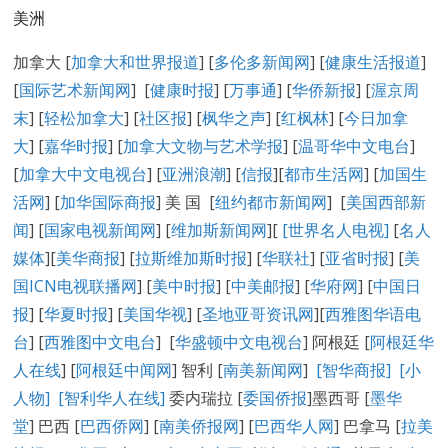
美洲
加拿大 [
加拿大和世界报道
] [
多伦多新闻网
] [
健康生活报道
]
[
国际艺术新闻网
] [
健康时报
] [
万事通
] [
华侨新报
] [
渥京周
末
] [
轻松加拿大
] [
社区报
] [
枫华之声
] [
红枫林
] [
今日加拿
大
] [
嘉华时报
] [
加拿大文物与艺术学报
] [
温哥华中文电台
]
[
加拿大中文电视台
] [
亚洲浪潮
] [
信报
][
都市生活网
] [
加国生
活网
] [
加华国际商报
] 美 国 [
纽约都市新闻网
] [
美国西部新
闻
] [
国家电视新闻网
] [
维加斯新闻网
][
[
世界名人电视
]
[
名人
媒体
][
美华商报
] [
拉斯维加斯时报
] [
华联社
] [
亚省时报
] [
美
国ICN电视联播网
] [
美中时报
] [
中美邮报
] [
华府网
] [
中国日
报
] [
华夏时报
] [
美国华视
] [
圣地亚哥资讯网
][
西雅图华语电
台
] [
西雅图中文电台
] [
华盛顿中文电视台
] 阿根廷 [
阿根廷华
人在线
] [
阿根廷中闻网
] 智利 [
南美新闻网
]
[智华商报]
[小
人物]
[智利华人在线]
委内瑞拉 [
委国侨报
]墨西哥 [
墨华
堂
] 巴西 [
巴西侨网
] [
南美侨报网
] [
巴西华人网
] 巴拿马 [
拉美