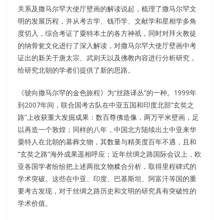
关系及撒马尔罕大使厅壁画的解读说起，梳理了撒马尔罕文
明的发展历程，并从考古学、钱币学、文献学和星相学多角
度切入，综合考证了粟特本土的各方神祇，同时对拜火教徒
的纳骨瓮文化进行了深入解读，对撒马尔罕大使厅壁画中考
证出的新关于唐太宗、武则天以及佛教内容进行分析研究，
给研究北朝的学者们提供了新的思路。
《驶向撒马尔罕的金色旅程》为“丝路译丛”的一种。1999年
到2007年间，联合国考古队在中亚五国和印度北部“玄奘之
路”上收获重大发掘成果：数百尊佛造像，两万平米壁画，足
以再造一个敦煌；同样的八年，中国北方陆续出土中亚来华
粟特人在北朝的墓葬文物，其数量与精美度百年不遇，且和
“玄奘之路”海外成果遥相呼应；近年丝绸之路国际会议上，欧
亚各国学者纷纷把上述两批文物糅合分析，取得里程碑式的
学术突破。这些在中亚、印度、巴基斯坦、阿富汗等国的重
要考古发现，对于丝绸之路历史和文明的研究具有突破性的
学术价值。