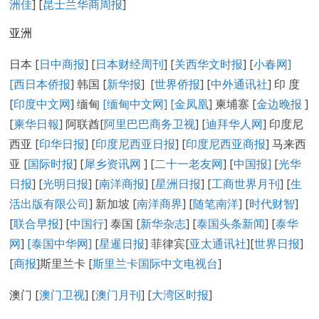
洲佳
] [
昆士兰华商周报
]
亚洲
日本 [
日中商报
] [
日本财经周刊
] [
关西华文时报
] [
小春网
]
[
西日本侨报
] 韩国 [
新华报
] [
世界侨报
] [
中外通讯社
] 印 度
[
印度中文网
] 缅甸
[缅甸中文网] [
金凤凰
] 柬埔寨 [
金边晚报
]
[
柬华日報
] 阿联酋[
阿里巴巴商务卫视
] [
迪拜华人网
] 印度尼
西亚 [
印华日报
] [
印度尼西亚日报
] [
印度尼西亚商报
] 马来西
亚 [
国际时报
] [
犀乡资讯网
] [
二十一老友网
] [
中国报]
[
光华
日报
] [
光明日报
] [
南洋商报
] [
星洲日报
] [
工商世界月刊
] [
生
活出版有限公司
] 新加坡 [
南洋商界
] [
随笔南洋
] [
时代财智
]
[
联合早报
] [
中国行
] 泰国 [
新华杂志
] [
泰国头条新闻
] [
泰华
网
]
[泰国中华网]
[
星暹日报
] 菲律宾[
亚太通讯社
][
世界日报
]
[
商报
]斯里兰卡 [
斯里兰卡国际中文电视台
]
澳门 [
澳门卫视
] [
澳门月刊
] [
大湾区时报
]