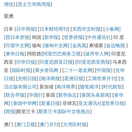
洲佳
] [
昆士兰华商周报
]
亚洲
日本 [
日中商报
] [
日本财经周刊
] [
关西华文时报
] [
小春网
]
[
西日本侨报
] 韩国 [
新华报
] [
世界侨报
] [
中外通讯社
] 印 度
[
印度中文网
] 缅甸
[缅甸中文网] [
金凤凰
] 柬埔寨 [
金边晚报
]
[
柬华日報
] 阿联酋[
阿里巴巴商务卫视
] [
迪拜华人网
] 印度尼
西亚 [
印华日报
] [
印度尼西亚日报
] [
印度尼西亚商报
] 马来西
亚 [
国际时报
] [
犀乡资讯网
] [
二十一老友网
] [
中国报]
[
光华
日报
] [
光明日报
] [
南洋商报
] [
星洲日报
] [
工商世界月刊
] [
生
活出版有限公司
] 新加坡 [
南洋商界
] [
随笔南洋
] [
时代财智
]
[
联合早报
] [
中国行
] 泰国 [
新华杂志
] [
泰国头条新闻
] [
泰华
网
]
[泰国中华网]
[
星暹日报
] 菲律宾[
亚太通讯社
][
世界日报
]
[
商报
]斯里兰卡 [
斯里兰卡国际中文电视台
]
澳门 [
澳门卫视
] [
澳门月刊
] [
大湾区时报
]