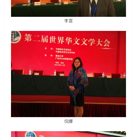
李震
倪娜