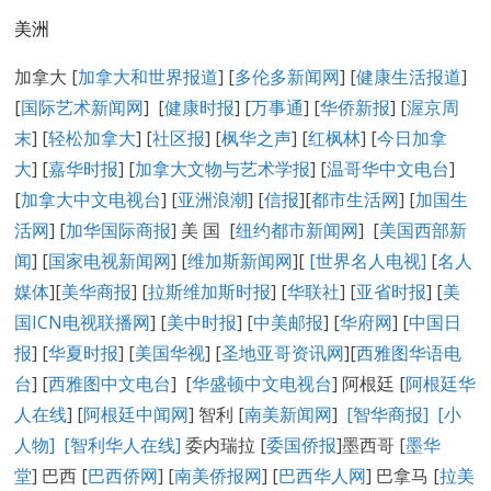
美洲
加拿大 [
加拿大和世界报道
] [
多伦多新闻网
] [
健康生活报道
]
[
国际艺术新闻网
] [
健康时报
] [
万事通
] [
华侨新报
] [
渥京周
末
] [
轻松加拿大
] [
社区报
] [
枫华之声
] [
红枫林
] [
今日加拿
大
] [
嘉华时报
] [
加拿大文物与艺术学报
] [
温哥华中文电台
]
[
加拿大中文电视台
] [
亚洲浪潮
] [
信报
][
都市生活网
] [
加国生
活网
] [
加华国际商报
] 美 国 [
纽约都市新闻网
] [
美国西部新
闻
] [
国家电视新闻网
] [
维加斯新闻网
][
[
世界名人电视
]
[
名人
媒体
][
美华商报
] [
拉斯维加斯时报
] [
华联社
] [
亚省时报
] [
美
国ICN电视联播网
] [
美中时报
] [
中美邮报
] [
华府网
] [
中国日
报
] [
华夏时报
] [
美国华视
] [
圣地亚哥资讯网
][
西雅图华语电
台
] [
西雅图中文电台
] [
华盛顿中文电视台
] 阿根廷 [
阿根廷华
人在线
] [
阿根廷中闻网
] 智利 [
南美新闻网
]
[智华商报]
[小
人物]
[智利华人在线]
委内瑞拉 [
委国侨报
]墨西哥 [
墨华
堂
] 巴西 [
巴西侨网
] [
南美侨报网
] [
巴西华人网
] 巴拿马 [
拉美