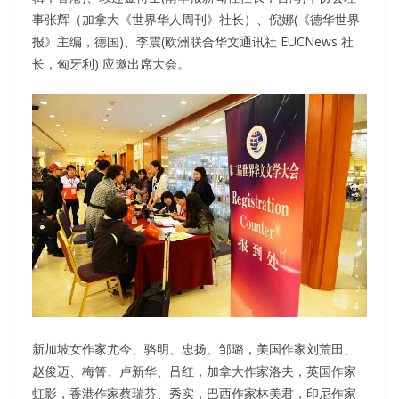
事张辉（加拿大《世界华人周刊》社长）、倪娜(《德华世界
报》主编，德国)、李震(欧洲联合华文通讯社 EUCNews 社
长，匈牙利) 应邀出席大会。
新加坡女作家尤今、骆明、忠扬、邹璐，美国作家刘荒田、
赵俊迈、梅箐、卢新华、吕红，加拿大作家洛夫，英国作家
虹影，香港作家蔡瑞芬、秀实，巴西作家林美君，印尼作家