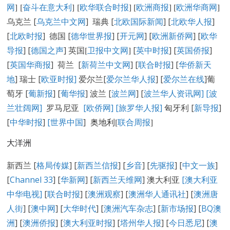
网
] [
奋斗在意大利
] [
欧华联合时报
] [
欧洲商报
] [
欧洲华商网
]
乌克兰 [
乌克兰中文网
] 瑞典 [
北欧国际新闻
] [
北欧华人报
]
[
北欧时报
] 德国 [
德华世界报
] [
开元网
] [
欧洲新侨网
] [
欧华
导报
] [
德国之声
] 英国
[
卫报中文网
]
[
英中时报
] [
英国侨报
]
[
英国华商报
] 荷兰 [
新荷兰中文网
] [
联合时报
] [
华侨新天
地
] 瑞士 [
欧亚时报
]
爱尔兰[
爱尔兰华人报
] [
爱尔兰在线
]葡
萄牙 [
葡新报
] [
葡华报
] 波兰 [
波兰网
] [
波兰华人资讯网
]
[
波
兰壮阔网]
罗马尼亚
[欧侨网]
[旅罗华人报]
匈牙利 [
新导报
]
[
中华时报
]
[世界中国
]
奥地利[
联合周报
]
大洋洲
新西兰 [
格局传媒
] [
新西兰信报
] [
乡音
] [
先驱报
] [
中文一族
]
[
Channel 33
] [
华新网
] [
新西兰天维网
] 澳大利亚
[澳大利亚
中华电视]
[
联合时报
] [
澳洲观察
] [
澳洲华人通讯社
] [
澳洲唐
人街
] [
澳中网
] [
大华时代
] [
澳洲汽车杂志
] [
新市场报
] [
BQ澳
洲
] [
澳洲侨报
] [
澳大利亚时报
] [
塔州华人报
] [
今日悉尼
] [
澳