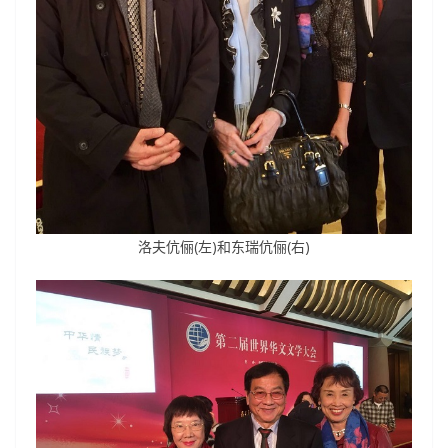
洛夫伉俪(左)和东瑞
伉俪(右)