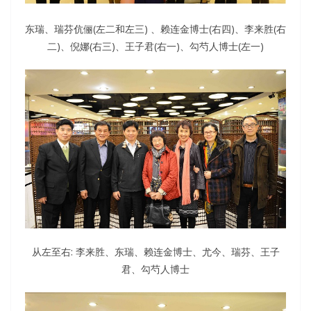
东瑞、瑞芬伉俪(左二和左三) 、赖连金博士(右四)、李来胜(右
二)、倪娜(右三)、王子君(右一)、勾芍人博士(左一)
从左至右: 李来胜、东瑞、赖连金博士、尤今、瑞芬、王子
君、勾芍人博士