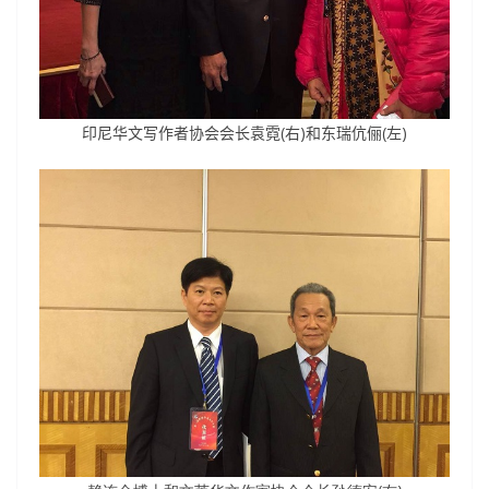
印尼华文写作者协会会长袁霓(右)和
东瑞
伉俪(左)