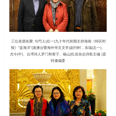
三位老朋友聚: 勾芍人(右一)九十年代初期主持海南《特区时
报》“蓝海洋”(港澳台暨海外华文文学)副刊时，东瑞(左一)、
尤今(中)、台湾诗人罗门和蓉子、杨山(红岩杂志诗歌主编 )是
特邀编委