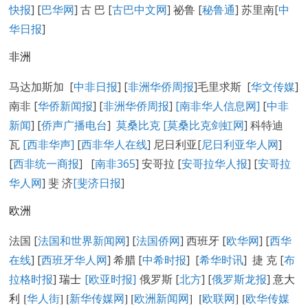
快报
] [
巴华网
] 古 巴 [
古巴中文网
] 祕鲁 [
秘鲁通
] 苏里南[
中
华日报
]
非洲
马达加斯加 [
中非日报
] [
非洲华侨周报
]毛里求斯 [
华文传媒
]
南非 [
华侨新闻报
] [
非洲华侨周报
]
[南非华人信息网]
[
中非
新闻
] [
侨声广播电台
]
莫桑比克 [
莫桑比克剑虹网
] 科特迪
瓦
[西非华声]
[
西非华人在线
] 尼日利亚[
尼日利亚华人网
]
[
西非统一商报
] [
南非365
] 安哥拉 [
安哥拉华人报
] [
安哥拉
华人网
] 斐 济
[
斐济日报
]
欧洲
法国 [
法国和世界新闻网
] [
法国侨网
] 西班牙 [
欧华网
] [
西华
在线
] [
西班牙华人网
] 希腊 [
中希时报
] [
希华时讯
] 捷 克 [
布
拉格时报
]
瑞士
[欧亚时报]
俄罗斯 [
北方
] [
俄罗斯龙报
]
意大
利 [
华人街
]
[
新华传媒网
] [
欧洲新闻网
] [
欧联网
] [
欧华传媒