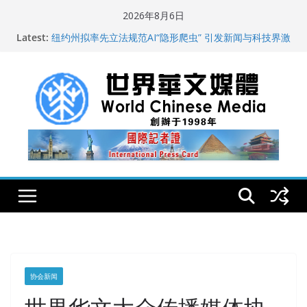
Skip
2026年8月6日
to
Latest:
纽约州拟率先立法规范AI“隐形爬虫” 引发新闻与科技界激
content
烈讨论
全球300家以上英文媒体聚焦深圳首届国际佛事用品暨沉
香文化艺术展
世界华文大众传播媒体协会公开声明
从一杯沉香叶茶到一缕海南天香：加拿大茶艺师邓岚月
海南沉香文化考察纪行
全球新闻业正面临“代际脱钩”
协会新闻