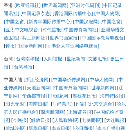
香港
[欧亚通讯社
]
[世界新闻网]
[亚洲时代周刊]
[中国记录
通讯社
]
[中国记录
杂志
]
[香港国际传播中心
]
[
中国人物网
]
[
中国之窗
]
[新青年国际传播中心
]
[
中国汉服网
]
[
中国之窗
]
[
亚太中文电视台
]
[
时代星报
][
中国传真新闻社
] [
亚洲华语文
旅卫视
] [
共工新闻社
] [
世界书画家报
] [
中国国际教育电视台
]
[
评报
] [
国际新闻网
]
[
香港亚太商业网络电视台
]
台湾 [
台湾南华报
] [
人间福报
] [
世纪新闻
][
文旅汇报
][
更生日
报
] [
台湾导报
]
中国大陆 [
浙江经济网
] [
中国华侨传媒网
] [
中华人物网
]
[
中
亚传媒网
]
[
天地新闻网
] [
中国海外新闻网
] [
世界新闻网
] [
辽
宁侨网
] [
华西都市报
]
[中国龙网
] [
攀枝花日报
] [
海南特区报
]
[
阳光无限
] [
海南日报
] [
时尚杂志
] [
作家
] [
北京交通台
] [
哈尔
滨人民广播电台
] [
深圳新闻网
] [
上海证券报
] [
中国纪检监察
报
] [
今晚报
] [
解放日报
] [
人民政协报
] [
电脑商报]
] [
大连晚报
]
[
羊城晚报
] [
新华日报
] [
南京日报
] [
今日商报
] [
南京广播电视