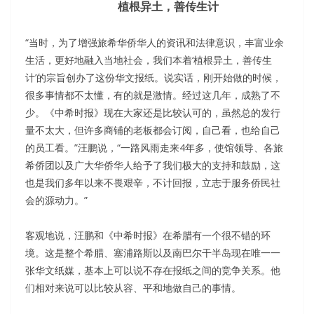
植根异土，善传生计
“当时，为了增强旅希华侨华人的资讯和法律意识，丰富业余
生活，更好地融入当地社会，我们本着‘植根异土，善传生
计’的宗旨创办了这份华文报纸。说实话，刚开始做的时候，
很多事情都不太懂，有的就是激情。经过这几年，成熟了不
少。《中希时报》现在大家还是比较认可的，虽然总的发行
量不太大，但许多商铺的老板都会订阅，自己看，也给自己
的员工看。”汪鹏说，“一路风雨走来4年多，使馆领导、各旅
希侨团以及广大华侨华人给予了我们极大的支持和鼓励，这
也是我们多年以来不畏艰辛，不计回报，立志于服务侨民社
会的源动力。”
客观地说，汪鹏和《中希时报》在希腊有一个很不错的环
境。这是整个希腊、塞浦路斯以及南巴尔干半岛现在唯一一
张华文纸媒，基本上可以说不存在报纸之间的竞争关系。他
们相对来说可以比较从容、平和地做自己的事情。