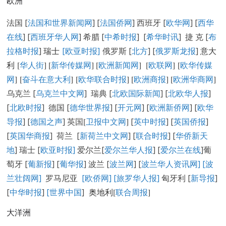
欧洲
法国 [
法国和世界新闻网
] [
法国侨网
] 西班牙 [
欧华网
] [
西华
在线
] [
西班牙华人网
] 希腊 [
中希时报
] [
希华时讯
] 捷 克 [
布
拉格时报
]
瑞士
[欧亚时报]
俄罗斯 [
北方
] [
俄罗斯龙报
]
意大
利 [
华人街
]
[
新华传媒网
] [
欧洲新闻网
] [
欧联网
] [
欧华传媒
网
] [
奋斗在意大利
] [
欧华联合时报
] [
欧洲商报
] [
欧洲华商网
]
乌克兰 [
乌克兰中文网
] 瑞典 [
北欧国际新闻
] [
北欧华人报
]
[
北欧时报
] 德国 [
德华世界报
] [
开元网
] [
欧洲新侨网
] [
欧华
导报
] [
德国之声
] 英国
[
卫报中文网
]
[
英中时报
] [
英国侨报
]
[
英国华商报
] 荷兰 [
新荷兰中文网
] [
联合时报
] [
华侨新天
地
] 瑞士 [
欧亚时报
]
爱尔兰[
爱尔兰华人报
] [
爱尔兰在线
]葡
萄牙 [
葡新报
] [
葡华报
] 波兰 [
波兰网
] [
波兰华人资讯网
]
[
波
兰壮阔网]
罗马尼亚
[欧侨网]
[旅罗华人报]
匈牙利 [
新导报
]
[
中华时报
]
[世界中国
]
奥地利[
联合周报
]
大洋洲