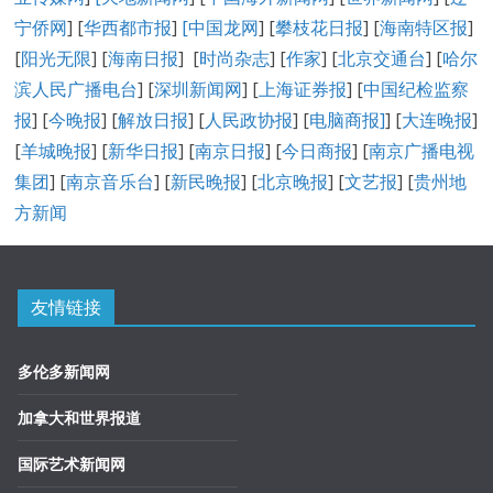
宁侨网
] [
华西都市报
]
[中国龙网
] [
攀枝花日报
] [
海南特区报
]
[
阳光无限
] [
海南日报
] [
时尚杂志
] [
作家
] [
北京交通台
] [
哈尔
滨人民广播电台
] [
深圳新闻网
] [
上海证券报
] [
中国纪检监察
报
] [
今晚报
] [
解放日报
] [
人民政协报
] [
电脑商报]
] [
大连晚报
]
[
羊城晚报
] [
新华日报
] [
南京日报
] [
今日商报
] [
南京广播电视
集团
] [
南京音乐台
] [
新民晚报
] [
北京晚报
] [
文艺报
] [
贵州地
方新闻
友情链接
多伦多新闻网
加拿大和世界报道
国际艺术新闻网