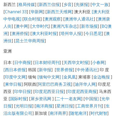
新西兰 [
格局传媒
] [
新西兰信报
] [
乡音
] [
先驱报
] [
中文一族
]
[
Channel 33
] [
华新网
] [
新西兰天维网
] 澳大利亚
[澳大利亚
中华电视]
[
联合时报
] [
澳洲观察
] [
澳洲华人通讯社
] [
澳洲唐
人街
] [
澳中网
] [
大华时代
] [
澳洲汽车杂志
] [
新市场报
] [
BQ澳
洲
] [
澳洲侨报
] [
澳大利亚时报
] [
塔州华人报
] [
今日悉尼
] [
澳
洲佳
] [
昆士兰华商周报
]
亚洲
日本 [
日中商报
] [
日本财经周刊
] [
关西华文时报
] [
小春网
]
[
西日本侨报
] 韩国 [
新华报
] [
世界侨报
] [
中外通讯社
] 印 度
[
印度中文网
] 缅甸
[缅甸中文网] [
金凤凰
] 柬埔寨 [
金边晚报
]
[
柬华日報
] 阿联酋[
阿里巴巴商务卫视
] [
迪拜华人网
] 印度尼
西亚 [
印华日报
] [
印度尼西亚日报
] [
印度尼西亚商报
] 马来西
亚 [
国际时报
] [
犀乡资讯网
] [
二十一老友网
] [
中国报]
[
光华
日报
] [
光明日报
] [
南洋商报
] [
星洲日报
] [
工商世界月刊
] [
生
活出版有限公司
] 新加坡 [
南洋商界
] [
随笔南洋
] [
时代财智
]