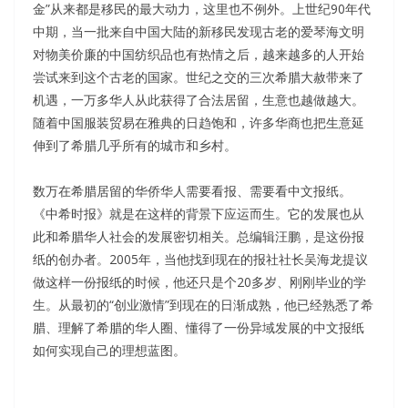
金”从来都是移民的最大动力，这里也不例外。上世纪90年代
中期，当一批来自中国大陆的新移民发现古老的爱琴海文明
对物美价廉的中国纺织品也有热情之后，越来越多的人开始
尝试来到这个古老的国家。世纪之交的三次希腊大赦带来了
机遇，一万多华人从此获得了合法居留，生意也越做越大。
随着中国服装贸易在雅典的日趋饱和，许多华商也把生意延
伸到了希腊几乎所有的城市和乡村。
数万在希腊居留的华侨华人需要看报、需要看中文报纸。
《中希时报》就是在这样的背景下应运而生。它的发展也从
此和希腊华人社会的发展密切相关。总编辑汪鹏，是这份报
纸的创办者。2005年，当他找到现在的报社社长吴海龙提议
做这样一份报纸的时候，他还只是个20多岁、刚刚毕业的学
生。从最初的“创业激情”到现在的日渐成熟，他已经熟悉了希
腊、理解了希腊的华人圈、懂得了一份异域发展的中文报纸
如何实现自己的理想蓝图。