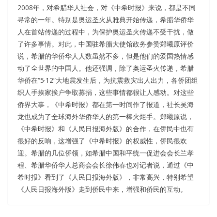
2008年，对希腊华人社会，对《中希时报》来说，都是不同
寻常的一年。特别是奥运圣火从雅典开始传递，希腊华侨华
人在首站传递的过程中，为保护奥运圣火传递不受干扰，做
了许多事情。对此，中国驻希腊大使馆政务参赞郑曦原评价
说，希腊的华侨华人人数虽然不多，但是他们的爱国热情感
动了全世界的中国人。他还强调，除了奥运圣火传递，希腊
华侨在“5·12”大地震发生后，为抗震救灾出人出力，各侨团组
织人手挨家挨户争取募捐，这些事情都很让人感动。对这些
侨界大事，《中希时报》都在第一时间作了报道，社长吴海
龙也成为了全球海外华侨华人的第一棒火炬手。郑曦原说，
《中希时报》和《人民日报海外版》的合作，在侨民中也有
很好的反响，这增强了《中希时报》的权威性，侨民很欢
迎。希腊的几位侨领，如希腊中国和平统一促进会会长兰孝
程、希腊华侨华人总商会会长徐伟春也对记者说，通过《中
希时报》看到了《人民日报海外版》，非常高兴，特别希望
《人民日报海外版》走到侨民中来，增强和侨民的互动。