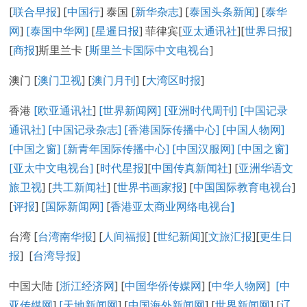
[
联合早报
] [
中国行
] 泰国 [
新华杂志
] [
泰国头条新闻
] [
泰华
网
]
[泰国中华网]
[
星暹日报
] 菲律宾[
亚太通讯社
][
世界日报
]
[
商报
]斯里兰卡 [
斯里兰卡国际中文电视台
]
澳门 [
澳门卫视
] [
澳门月刊
] [
大湾区时报
]
香港
[欧亚通讯社
]
[世界新闻网]
[亚洲时代周刊]
[中国记录
通讯社
]
[中国记录
杂志
]
[香港国际传播中心
]
[
中国人物网
]
[
中国之窗
]
[新青年国际传播中心
]
[
中国汉服网
]
[
中国之窗
]
[
亚太中文电视台
]
[
时代星报
][
中国传真新闻社
] [
亚洲华语文
旅卫视
] [
共工新闻社
] [
世界书画家报
] [
中国国际教育电视台
]
[
评报
] [
国际新闻网
]
[
香港亚太商业网络电视台
]
台湾 [
台湾南华报
] [
人间福报
] [
世纪新闻
][
文旅汇报
][
更生日
报
] [
台湾导报
]
中国大陆 [
浙江经济网
] [
中国华侨传媒网
] [
中华人物网
]
[
中
亚传媒网
]
[
天地新闻网
] [
中国海外新闻网
] [
世界新闻网
] [
辽