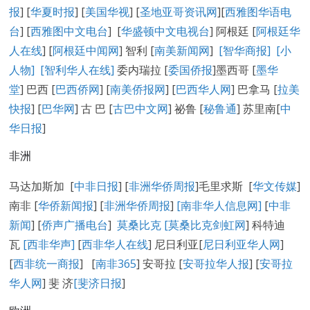
报
] [
华夏时报
] [
美国华视
] [
圣地亚哥资讯网
][
西雅图华语电
台
] [
西雅图中文电台
] [
华盛顿中文电视台
] 阿根廷 [
阿根廷华
人在线
] [
阿根廷中闻网
] 智利 [
南美新闻网
]
[智华商报]
[小
人物]
[智利华人在线]
委内瑞拉 [
委国侨报
]墨西哥 [
墨华
堂
] 巴西 [
巴西侨网
] [
南美侨报网
] [
巴西华人网
] 巴拿马 [
拉美
快报
] [
巴华网
] 古 巴 [
古巴中文网
] 祕鲁 [
秘鲁通
] 苏里南[
中
华日报
]
非洲
马达加斯加 [
中非日报
] [
非洲华侨周报
]毛里求斯 [
华文传媒
]
南非 [
华侨新闻报
] [
非洲华侨周报
]
[南非华人信息网]
[
中非
新闻
] [
侨声广播电台
]
莫桑比克 [
莫桑比克剑虹网
] 科特迪
瓦
[西非华声]
[
西非华人在线
] 尼日利亚[
尼日利亚华人网
]
[
西非统一商报
] [
南非365
] 安哥拉 [
安哥拉华人报
] [
安哥拉
华人网
] 斐 济
[
斐济日报
]