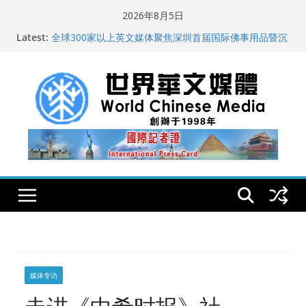
Skip
2026年8月5日
to
纽约州拟率先立法规范AI“隐形爬虫” 引发新闻与科技界激
Latest:
烈讨论
content
全球300家以上英文媒体聚焦深圳首届国际佛事用品暨沉
香文化艺术展
世界华文大众传播媒体协会公开声明
从一杯沉香叶茶到一缕海南天香：加拿大茶艺师邓岚月
海南沉香文化考察纪行
全球新闻业正面临“代际脱钩”
媒体专访