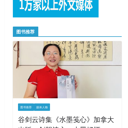
图书推荐
图书推荐
媒体人物
谷剑云诗集《水墨笺心》加拿大