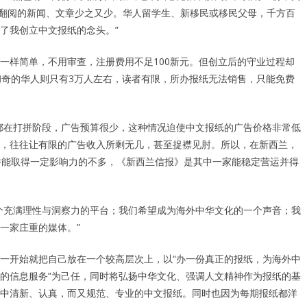
可翻阅的新闻、文章少之又少。华人留学生、新移民或移民父母，千方百
了我创立中文报纸的念头。”
一样简单，不用审查，注册费用不足100新元。但创立后的守业过程却
彻奇的华人则只有3万人左右，读者有限，所办报纸无法销售，只能免费
都在打拼阶段，广告预算很少，这种情况迫使中文报纸的广告价格非常低
，往往让有限的广告收入所剩无几，甚至捉襟见肘。所以，在新西兰，
并能取得一定影响力的不多，《新西兰信报》是其中一家能稳定营运并得
个充满理性与洞察力的平台；我们希望成为海外中华文化的一个声音；我
一家庄重的媒体。”
一开始就把自己放在一个较高层次上，以“办一份真正的报纸，为海外中
的信息服务”为己任，同时将弘扬中华文化、强调人文精神作为报纸的基
中清新、认真，而又规范、专业的中文报纸。同时也因为每期报纸都洋