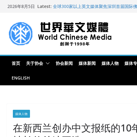
纽约州拟率先立法规范AI“隐形爬虫” 引发
Skip
Latest:
2026年8月5日
全球300家以上英文媒体聚焦深圳首届国际
to
艺术展
content
世界华文大众传播媒体协会公开声明
从一杯沉香叶茶到一缕海南天香：加拿大茶
文化考察纪行
全球新闻业正面临“代际脱钩”
首页
关于协会
协会新闻
媒体新闻
媒体人物
媒体
ENGLISH
媒体人物
在新西兰创办中文报纸的10