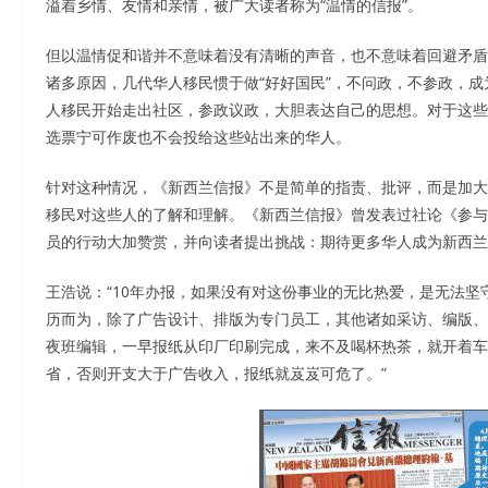
溢着乡情、友情和亲情，被广大读者称为“温情的信报”。
但以温情促和谐并不意味着没有清晰的声音，也不意味着回避矛盾
诸多原因，几代华人移民惯于做“好好国民”，不问政，不参政，
人移民开始走出社区，参政议政，大胆表达自己的思想。对于这些
选票宁可作废也不会投给这些站出来的华人。
针对这种情况，《新西兰信报》不是简单的指责、批评，而是加大
移民对这些人的了解和理解。《新西兰信报》曾发表过社论《参与
员的行动大加赞赏，并向读者提出挑战：期待更多华人成为新西兰
王浩说：“10年办报，如果没有对这份事业的无比热爱，是无法
历而为，除了广告设计、排版为专门员工，其他诸如采访、编版、
夜班编辑，一早报纸从印厂印刷完成，来不及喝杯热茶，就开着车
省，否则开支大于广告收入，报纸就岌岌可危了。”