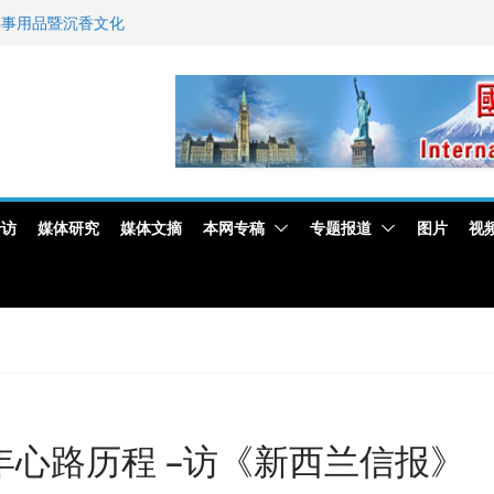
新闻与科技界激烈讨论
佛事用品暨沉香文化
艺师邓岚月海南沉香
专访
媒体研究
媒体文摘
本网专稿
专题报道
图片
视
年心路历程 –访《新西兰信报》