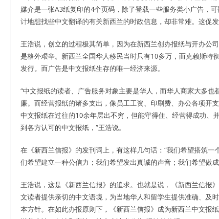
媒介是一张A3纸复印的4个页码，除了登载一些服务类小广告，
计地想找些中文翻译的有关新西兰的时政信息，却非常难。这促发
王浩说，创立的过程极其简单，因为在新西兰创办报纸与开办公司
是格外艰辛。新西兰全国华人移民当时只有10多万，而克赖斯特
发行。而广告是中文报纸生存的唯一经济来源。
“中文报纸的读者、广告服务对象主要是华人，而华人商家大多也
廉。而经营报纸的诸多支出，像员工工资、印刷费、办公各项开支
中文报纸在过往的10余年层出不穷，但能守得住、经营得成功、
到各方认可的中文报纸，”王浩说。
在《新西兰信报》的发刊词上，有这样几句话：“我们希望搭筑一
们希望建立一种公信力；我们希望发出真诚的声音；我们希望做成
王浩说，这是《新西兰信报》的追求。也就是说，《新西兰信报》
文读者提供亲切的中文语境，为当地华人和留学生提供准确、及时
本方针。在如此办报原则下，《新西兰信报》成为新西兰中文报纸