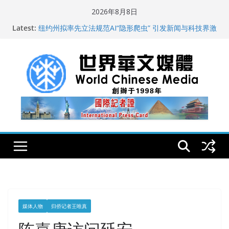
Skip
2026年8月8日
to
全球新闻业正面临“代际脱钩”
Latest:
content
纽约州拟率先立法规范AI“隐形爬虫” 引发新闻与科技界激
烈讨论
玛雅的世界
世界华文大众传播媒体协会公开声明
从一杯沉香叶茶到一缕海南天香：加拿大茶艺师邓岚月
海南沉香文化考察纪行
媒体人物
归侨记者王唯真