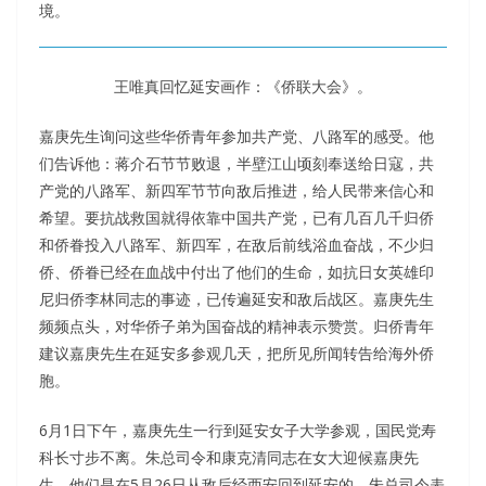
境。
王唯真回忆延安画作：《侨联大会》。
嘉庚先生询问这些华侨青年参加共产党、八路军的感受。他
们告诉他：蒋介石节节败退，半壁江山顷刻奉送给日寇，共
产党的八路军、新四军节节向敌后推进，给人民带来信心和
希望。要抗战救国就得依靠中国共产党，已有几百几千归侨
和侨眷投入八路军、新四军，在敌后前线浴血奋战，不少归
侨、侨眷已经在血战中付出了他们的生命，如抗日女英雄印
尼归侨李林同志的事迹，已传遍延安和敌后战区。嘉庚先生
频频点头，对华侨子弟为国奋战的精神表示赞赏。归侨青年
建议嘉庚先生在延安多参观几天，把所见所闻转告给海外侨
胞。
6月1日下午，嘉庚先生一行到延安女子大学参观，国民党寿
科长寸步不离。朱总司令和康克清同志在女大迎候嘉庚先
生，他们是在5月26日从敌后经西安回到延安的。朱总司令表