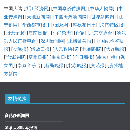
中国大陆 [
浙江经济网
] [
中国华侨传媒网
] [
中华人物网
]
[
中
亚传媒网
]
[
天地新闻网
] [
中国海外新闻网
] [
世界新闻网
] [
辽
宁侨网
] [
华西都市报
]
[中国龙网
] [
攀枝花日报
] [
海南特区报
]
[
阳光无限
] [
海南日报
] [
时尚杂志
] [
作家
] [
北京交通台
] [
哈尔
滨人民广播电台
] [
深圳新闻网
] [
上海证券报
] [
中国纪检监察
报
] [
今晚报
] [
解放日报
] [
人民政协报
] [
电脑商报]
] [
大连晚报
]
[
羊城晚报
] [
新华日报
] [
南京日报
] [
今日商报
] [
南京广播电视
集团
] [
南京音乐台
] [
新民晚报
] [
北京晚报
] [
文艺报
] [
贵州地
方新闻
友情链接
多伦多新闻网
加拿大和世界报道