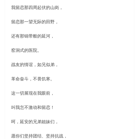
我留恋那四周起伏的山岗，
留恋那一望无际的田野，
还有那锦带般的延河，
窑洞式的医院。
战友的情谊，如兄似弟，
革命奋斗，不畏饥寒。
这一切展现在我眼前，
叫我怎不激动和留恋！
呵，延安的兄弟姐妹们，
愿你们坚持团结、坚持抗战，