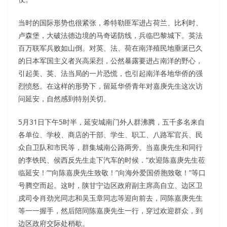
当时的国际形势也很紧张，希特勒匪军进占荷兰、比利时、
卢森堡，大破法德边境的马奇诺防线，兵临巴黎城下。英法
百万联军兵败如山倒。对英、法、荷在南洋殖民地垂涎已久
的日本军国主义者兴高采烈，公然暴露要进占南洋的野心，
引起美、英、法当局的一片恐慌，也引起南洋各地华侨的强
烈愤怒。在这样的形势下，留延华侨青年对嘉庚先生这次访
问延安，自然感到特别关切。
5月31日下午5时半，延安城南门外人群沸腾，五千多名来自
各单位、学校、商店的干部、学生、职工、八路军官兵、民
众自卫队和市民等，群集城南公路两旁。当嘉庚先生和同行
的李铁民、侯西反先生走下汽车的时候．“欢迎陈嘉庚先生莅
临延安！”“向陈嘉庚先生致敬！”向海外爱国侨胞致敬！”等口
号腾空而起。这时，陕甘宁边区政府副主席高自立、边区卫
戍司令肖劲光同志和吴玉章同志等迎向前去，同陈嘉庚先生
等一一握手，然后陪同陈嘉庚先生一行，穿过欢迎群众，到
边区政府交际处稍歇。