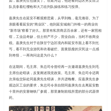
如，嘉庚先生也微笑了。在延河边，他还看到边区男女自卫
队员拿着红缨枪和大刀在列队操练和练习投弹。
嘉庚先生在延安不断观察思索，从早到晚，毫无倦容。为了
亲眼看看延安的“商业区”，他到延安城南门外唯一的商业街
“新市场”察看了好久。那里有私营商店百余家，还有一家照相
馆，工业品奇缺，但土特产不少，营业自由，当时不收商业
税。嘉庚先生对于在陕甘宁边区境内和延安市面上看不到乞
丐，看不到无业游民和衣着破烂、面黄肌瘦的灾民这一点感
到奇怪，一再询问这是为什么？
在这期间，毛主席、朱总司令曾经再一次邀请嘉庚先生到毛
主席住处晤谈，反复阐述我党政策。毛主席、朱总司令还两
次亲临交际处同嘉庚先生晤谈，并共进晚餐。应嘉庚先生参
观边区工业的要求，朱总司令亲自陪同嘉庚先生去离延安数
十里外的安塞钢铁厂参观，那里兼制前线所需的部分武器弹
药。