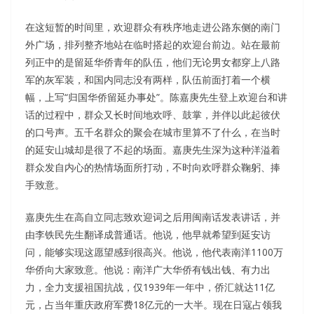
在这短暂的时间里，欢迎群众有秩序地走进公路东侧的南门
外广场，排列整齐地站在临时搭起的欢迎台前边。站在最前
列正中的是留延华侨青年的队伍，他们无论男女都穿上八路
军的灰军装，和国内同志没有两样，队伍前面打着一个横
幅，上写“归国华侨留延办事处”。陈嘉庚先生登上欢迎台和讲
话的过程中，群众又长时间地欢呼、鼓掌，并伴以此起彼伏
的口号声。五千名群众的聚会在城市里算不了什么，在当时
的延安山城却是很了不起的场面。嘉庚先生深为这种洋溢着
群众发自内心的热情场面所打动，不时向欢呼群众鞠躬、捧
手致意。
嘉庚先生在高自立同志致欢迎词之后用闽南话发表讲话，并
由李铁民先生翻译成普通话。他说，他早就希望到延安访
问，能够实现这愿望感到很高兴。他说，他代表南洋1100万
华侨向大家致意。他说：南洋广大华侨有钱出钱、有力出
力，全力支援祖国抗战，仅1939年一年中，侨汇就达11亿
元，占当年重庆政府军费18亿元的一大半。现在日寇占领我