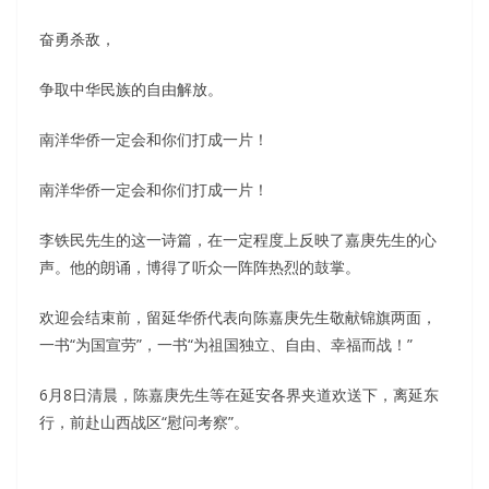
奋勇杀敌，
争取中华民族的自由解放。
南洋华侨一定会和你们打成一片！
南洋华侨一定会和你们打成一片！
李铁民先生的这一诗篇，在一定程度上反映了嘉庚先生的心
声。他的朗诵，博得了听众一阵阵热烈的鼓掌。
欢迎会结束前，留延华侨代表向陈嘉庚先生敬献锦旗两面，
一书“为国宣劳”，一书“为祖国独立、自由、幸福而战！”
6月8日清晨，陈嘉庚先生等在延安各界夹道欢送下，离延东
行，前赴山西战区“慰问考察”。