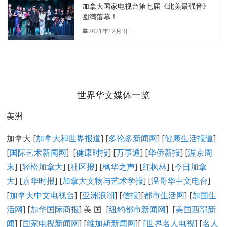
加拿大国家电视台第七届《北美最强音》
圆满落幕！
2021年12月3日
世界华文媒体一览
美洲
加拿大 [
加拿大和世界报道
] [
多伦多新闻网
] [
健康生活报道
]
[
国际艺术新闻网
] [
健康时报
] [
万事通
] [
华侨新报
] [
渥京周
末
] [
轻松加拿大
] [
社区报
] [
枫华之声
] [
红枫林
] [
今日加拿
大
] [
嘉华时报
] [
加拿大文物与艺术学报
] [
温哥华中文电台
]
[
加拿大中文电视台
] [
亚洲浪潮
] [
信报
][
都市生活网
] [
加国生
活网
] [
加华国际商报
] 美 国 [
纽约都市新闻网
] [
美国西部新
闻
] [
国家电视新闻网
] [
维加斯新闻网
][
[
世界名人电视
]
[
名人