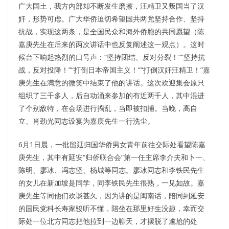
广大国土，我方内部却不断发生磨擦，汪精卫又叛国当了汉
奸，形势可虑。广大华侨迫切希望国共两党坚持合作、坚持
抗战，实现这两条，是全国民众和海外侨胞的共同愿望（陈
嘉庚先生在后来的两次讲话中也反复阐述这一观点）。这时
候台下响起热烈的口号声：“坚持团结、反对分裂！”“坚持抗
战，反对投降！”“打倒日本帝国主义！”“打倒汉奸汪精卫！”嘉
庚先生在满意的微笑中结束了他的讲话。这次欢迎集会原只
组织了三千多人，后自动涌来参加的有近两千人，其中混进
了个别敌特，在会场进行捣乱，当即被扣捕。当晚，高自
立、肖劲光同志设宴为嘉庚先生一行洗尘。
6月1日晨，一批留延归国华侨男女青年前往交际处看望陈嘉
庚先生，其中有延安“归侨联合会”第一任主席李介夫和卜一、
陈明、廖冰、冯志坚、杨城等同志。廖冰同志和李铁民先生
的女儿在新加坡是同学，同李铁民先生很熟，一见如故。嘉
庚先生等同他们欢谈甚久，因为讲的是闽南话，陪同到延安
的国民党科长寿家骏听不懂，陪坐在那里好生没趣，幸而交
际处一位北方同志把他拉到一边聊天，才摆脱了尴尬的处