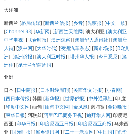
大洋洲
新西兰 [
格局传媒
] [
新西兰信报
] [
乡音
] [
先驱报
] [
中文一族
]
[
Channel 33
] [
华新网
] [
新西兰天维网
] 澳大利亚
[澳大利亚
中华电视]
[
联合时报
] [
澳洲观察
] [
澳洲华人通讯社
] [
澳洲唐
人街
] [
澳中网
] [
大华时代
] [
澳洲汽车杂志
] [
新市场报
] [
BQ澳
洲
] [
澳洲侨报
] [
澳大利亚时报
] [
塔州华人报
] [
今日悉尼
] [
澳
洲佳
] [
昆士兰华商周报
]
亚洲
日本 [
日中商报
] [
日本财经周刊
] [
关西华文时报
] [
小春网
]
[
西日本侨报
] 韩国 [
新华报
] [
世界侨报
] [
中外通讯社
] 印 度
[
印度中文网
] 缅甸
[缅甸中文网] [
金凤凰
] 柬埔寨 [
金边晚报
]
[
柬华日報
] 阿联酋[
阿里巴巴商务卫视
] [
迪拜华人网
] 印度尼
西亚 [
印华日报
] [
印度尼西亚日报
] [
印度尼西亚商报
] 马来西
亚 [
国际时报
] [
犀乡资讯网
] [
二十一老友网
] [
中国报]
[
光华