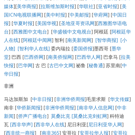
媒体
][
美华商报
] [
拉斯维加斯时报
] [
华联社
] [
亚省时报
] [
美
国ICN电视联播网
] [
美中时报
] [
中美邮报
] [
华府网
] [
中国日
报
] [
华夏时报
] [
美国华视
] [
圣地亚哥资讯网
][
西雅图华语电
台
] [
西雅图中文电台
] [
华盛顿中文电视台
] 阿根廷 [
阿根廷华
人在线
] [
阿根廷中闻网
] 智利 [
南美新闻网
]
[智华商报]
[小
人物]
[智利华人在线]
委内瑞拉 [
委国侨报
]墨西哥 [
墨华
堂
] 巴西 [
巴西侨网
] [
南美侨报网
] [
巴西华人网
] 巴拿马 [
拉美
快报
] [
巴华网
] 古 巴 [
古巴中文网
] 祕鲁 [
秘鲁通
] 苏里南[
中
华日报
]
非洲
马达加斯加 [
中非日报
] [
非洲华侨周报
]毛里求斯 [
华文传媒
]
南非 [
华侨新闻报
] [
非洲华侨周报
]
[南非华人信息网]
[
中非
新闻
] [
侨声广播电台
]
莫桑比克 [
莫桑比克剑虹网
] 科特迪
瓦
[西非华声]
[
西非华人在线
] 尼日利亚[
尼日利亚华人网
]
[
西非统一商报
] [
南非365
] 安哥拉 [
安哥拉华人报
] [
安哥拉