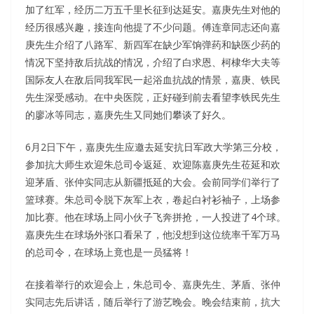
加了红军，经历二万五千里长征到达延安。嘉庚先生对他的
经历很感兴趣，接连向他提了不少问题。傅连章同志还向嘉
庚先生介绍了八路军、新四军在缺少军饷弹药和缺医少药的
情况下坚持敌后抗战的情况，介绍了白求恩、柯棣华大夫等
国际友人在敌后同我军民一起浴血抗战的情景，嘉庚、铁民
先生深受感动。在中央医院，正好碰到前去看望李铁民先生
的廖冰等同志，嘉庚先生又同她们攀谈了好久。
6月2日下午，嘉庚先生应邀去延安抗日军政大学第三分校，
参加抗大师生欢迎朱总司令返延、欢迎陈嘉庚先生莅延和欢
迎茅盾、张仲实同志从新疆抵延的大会。会前同学们举行了
篮球赛。朱总司令脱下灰军上衣，卷起白衬衫袖子，上场参
加比赛。他在球场上同小伙子飞奔拼抢，一人投进了4个球。
嘉庚先生在球场外张口看呆了，他没想到这位统率千军万马
的总司令，在球场上竟也是一员猛将！
在接着举行的欢迎会上，朱总司令、嘉庚先生、茅盾、张仲
实同志先后讲话，随后举行了游艺晚会。晚会结束前，抗大