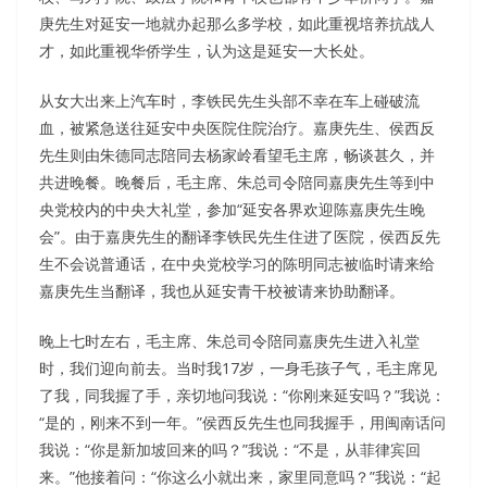
庚先生对延安一地就办起那么多学校，如此重视培养抗战人
才，如此重视华侨学生，认为这是延安一大长处。
从女大出来上汽车时，李铁民先生头部不幸在车上碰破流
血，被紧急送往延安中央医院住院治疗。嘉庚先生、侯西反
先生则由朱德同志陪同去杨家岭看望毛主席，畅谈甚久，并
共进晚餐。晚餐后，毛主席、朱总司令陪同嘉庚先生等到中
央党校内的中央大礼堂，参加“延安各界欢迎陈嘉庚先生晚
会”。由于嘉庚先生的翻译李铁民先生住进了医院，侯西反先
生不会说普通话，在中央党校学习的陈明同志被临时请来给
嘉庚先生当翻译，我也从延安青干校被请来协助翻译。
晚上七时左右，毛主席、朱总司令陪同嘉庚先生进入礼堂
时，我们迎向前去。当时我17岁，一身毛孩子气，毛主席见
了我，同我握了手，亲切地问我说：“你刚来延安吗？”我说：
“是的，刚来不到一年。”侯西反先生也同我握手，用闽南话问
我说：“你是新加坡回来的吗？”我说：“不是，从菲律宾回
来。”他接着问：“你这么小就出来，家里同意吗？”我说：“起