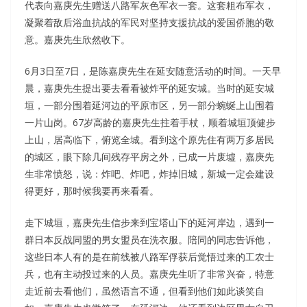
代表向嘉庚先生赠送八路军灰色军衣一套。这套粗布军衣，
凝聚着敌后浴血抗战的军民对坚持支援抗战的爱国侨胞的敬
意。嘉庚先生欣然收下。
6月3日至7日，是陈嘉庚先生在延安随意活动的时间。一天早
晨，嘉庚先生提出要去看看被炸平的延安城。当时的延安城
垣，一部分围着延河边的平原市区，另一部分蜿蜒上山围着
一片山岗。67岁高龄的嘉庚先生拄着手杖，顺着城垣顶健步
上山，居高临下，俯览全城。看到这个原先住有两万多居民
的城区，眼下除几间残存平房之外，已成一片废墟，嘉庚先
生非常愤怒，说：炸吧、炸吧，炸掉旧城，新城一定会建设
得更好，那时候我要再来看看。
走下城垣，嘉庚先生信步来到宝塔山下的延河岸边，遇到一
群日本反战同盟的男女盟员在洗衣服。陪同的同志告诉他，
这些日本人有的是在前线被八路军俘获后觉悟过来的工农士
兵，也有主动投过来的人员。嘉庚先生听了非常兴奋，特意
走近前去看他们，虽然语言不通，但看到他们如此谈笑自