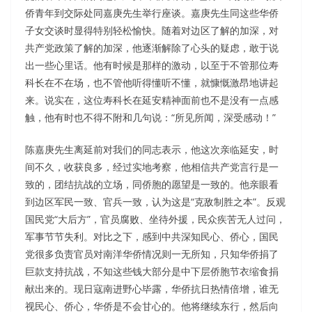
侨青年到交际处同嘉庚先生举行座谈。嘉庚先生同这些华侨
子女交谈时显得特别轻松愉快。随着对边区了解的加深，对
共产党政策了解的加深，他逐渐解除了心头的疑虑，敢于说
出一些心里话。他有时候是那样的激动，以至于不管那位寿
科长在不在场，也不管他听得懂听不懂，就慷慨激昂地讲起
来。说实在，这位寿科长在延安精神面前也不是没有一点感
触，他有时也不得不附和几句说：“所见所闻，深受感动！”
陈嘉庚先生离延前对我们的同志表示，他这次亲临延安，时
间不久，收获良多，经过实地考察，他相信共产党言行是一
致的，团结抗战的立场，同侨胞的愿望是一致的。他亲眼看
到边区军民一致、官兵一致，认为这是“克敌制胜之本”。反观
国民党“大后方”，官员腐败、坐待外援，民众疾苦无人过问，
军事节节失利。对比之下，感到中共深知民心、侨心，国民
党很多负责官员对南洋华侨情况则一无所知，只知华侨捐了
巨款支持抗战，不知这些钱大部分是中下层侨胞节衣缩食捐
献出来的。现日寇南进野心毕露，华侨抗日热情倍增，谁无
视民心、侨心，华侨是不会甘心的。他将继续东行，然后向