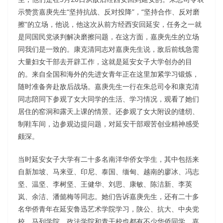
示赞赏嘉庚先生“坚持抗战、反对投降”，“坚持合作、反对磨
擦”的立场，他说，他这次从前方经西安回延安，任务之一就
是同国民党谈判解决磨擦问题，在这方面，嘉庚先生的立场
同我们是一致的。康克清同志对嘉庚先生说，敌后前线急需
大量妇女干部去开辟工作，这就是延安女子大学创办的目
的。来自全国和海外的先进女青年正在这里加紧学习锻炼，
随时准备奔赴敌后战场。嘉庚先生一行在朱总司令和康克清
同志陪同下参观了女大同学的生活、学习情况，观看了她们
居住的窑洞和露天上课的情景。还参观了女大附设的缝纫、
制鞋车间，边参观边提问题，对延安干部艰苦创业精神感受
颇深。
当时延安女子大学有二十多名南洋华侨女学生，其中包括来
自新加坡、马来亚、印尼、泰国、缅甸、越南的廖冰、冯志
坚、温坚、李树坚、王健华、刘思、康敏、陈洁新、李英
岚、余洁、潘懿梅等同志。她们告诉嘉庚先生，还有二十多
名华侨青年在延安鲁迅艺术学院学习，陕公、抗大、中央党
校、马列学院、政法学院和青干校也都有不少华侨同学。嘉