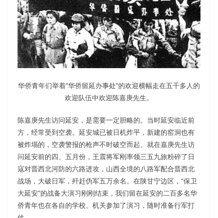
华侨青年们举着“华侨留延办事处”的欢迎横幅走在五千多人的
欢迎队伍中欢迎陈嘉庚先生。
陈嘉庚先生访问延安，是需要一定胆略的。当时延安临近前
方，经常受到空袭。延安城已被日机炸平，新建的窑洞也有
被炸塌的，空袭警报的枪声不时破空而起。就在嘉庚先生访
问延安前的四、五月份，王震将军刚率领三五九旅粉碎了日
寇对晋西北河防的六路进攻，山西全境的八路军配合晋西北
战场，大破日军，歼赶伪军五万余名。在陕甘宁边区，“保卫
大延安”的战备大演习刚刚结束，我们留在延安的二百多名华
侨青年也在各自的学校、机关参加了演习，随时准备行军打
仗。