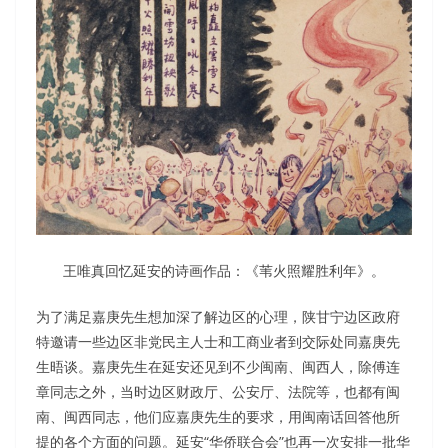
王唯真回忆延安的诗画作品：《苇火照耀胜利年》。
为了满足嘉庚先生想加深了解边区的心理，陕甘宁边区政府
特邀请一些边区非党民主人士和工商业者到交际处同嘉庚先
生晤谈。嘉庚先生在延安还见到不少闽南、闽西人，除傅连
章同志之外，当时边区财政厅、公安厅、法院等，也都有闽
南、闽西同志，他们应嘉庚先生的要求，用闽南话回答他所
提的各个方面的问题。延安“华侨联合会”也再一次安排一批华