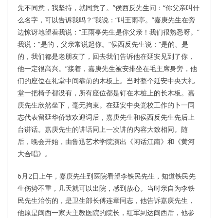
先不同意，我坚持，就同意了。”侯西反先生问：“你父亲叫什
么名字，可以告诉我吗？”我说：“叫王雨亭。”嘉庚先生在旁
边惊讶地望着我说：“王雨亭先生是你父亲！我们很熟悉呀。”
我说：“是的，父亲常说起你。”侯西反先生说：“是的、是
的，我们都是老朋友了，回去我们告诉他在延安见到了你，
他一定很高兴。”接着，嘉庚先生被安排坐在毛主席身旁，他
们的座位在礼堂中间靠前的木板上。当时整个延安中央大礼
堂一把椅子都没有，所有座位都是钉在木桩上的长木板。嘉
庚先生欣然坐下，毫无拘束。在延安中央党校工作的卜一同
志代表留延华侨致欢迎词后，嘉庚先生和侯西反先生先后上
台讲话。嘉庚先生的讲话同上一次讲的内容大致相同。随
后，晚会开始，由鲁迅艺术学院演出《闲话江南》和《黄河
大合唱》。
6月2日上午，嘉庚先生到医院看望李铁民先生，知道铁民先
生伤势不重，几天就可以出院，感到放心。当时亲自为李铁
民先生治伤的，是卫生部长傅连章同志，他告诉嘉庚先生，
他原是闽西一家天主教医院的院长，红军到达闽西后，他参