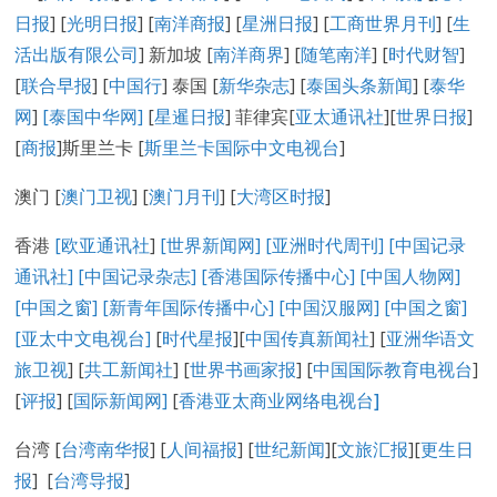
日报
] [
光明日报
] [
南洋商报
] [
星洲日报
] [
工商世界月刊
] [
生
活出版有限公司
] 新加坡 [
南洋商界
] [
随笔南洋
] [
时代财智
]
[
联合早报
] [
中国行
] 泰国 [
新华杂志
] [
泰国头条新闻
] [
泰华
网
]
[泰国中华网]
[
星暹日报
] 菲律宾[
亚太通讯社
][
世界日报
]
[
商报
]斯里兰卡 [
斯里兰卡国际中文电视台
]
澳门 [
澳门卫视
] [
澳门月刊
] [
大湾区时报
]
香港
[欧亚通讯社
]
[世界新闻网]
[亚洲时代周刊]
[中国记录
通讯社
]
[中国记录
杂志
]
[香港国际传播中心
]
[
中国人物网
]
[
中国之窗
]
[新青年国际传播中心
]
[
中国汉服网
]
[
中国之窗
]
[
亚太中文电视台
]
[
时代星报
][
中国传真新闻社
] [
亚洲华语文
旅卫视
] [
共工新闻社
] [
世界书画家报
] [
中国国际教育电视台
]
[
评报
] [
国际新闻网
]
[
香港亚太商业网络电视台
]
台湾 [
台湾南华报
] [
人间福报
] [
世纪新闻
][
文旅汇报
][
更生日
报
] [
台湾导报
]