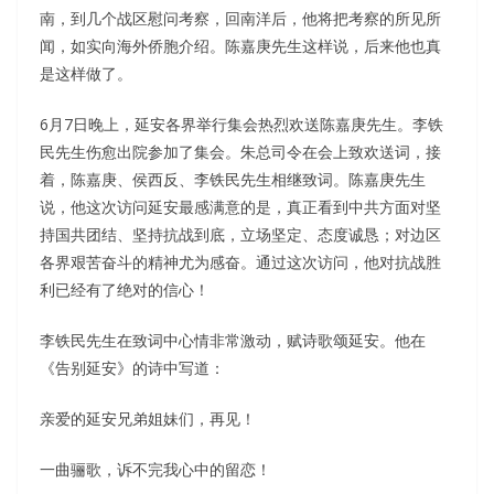
南，到几个战区慰问考察，回南洋后，他将把考察的所见所
闻，如实向海外侨胞介绍。陈嘉庚先生这样说，后来他也真
是这样做了。
6月7日晚上，延安各界举行集会热烈欢送陈嘉庚先生。李铁
民先生伤愈出院参加了集会。朱总司令在会上致欢送词，接
着，陈嘉庚、侯西反、李铁民先生相继致词。陈嘉庚先生
说，他这次访问延安最感满意的是，真正看到中共方面对坚
持国共团结、坚持抗战到底，立场坚定、态度诚恳；对边区
各界艰苦奋斗的精神尤为感奋。通过这次访问，他对抗战胜
利已经有了绝对的信心！
李铁民先生在致词中心情非常激动，赋诗歌颂延安。他在
《告别延安》的诗中写道：
亲爱的延安兄弟姐妹们，再见！
一曲骊歌，诉不完我心中的留恋！