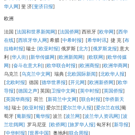
华人网
] 斐 济
[
斐济日报
]
欧洲
法国 [
法国和世界新闻网
] [
法国侨网
] 西班牙 [
欧华网
] [
西华
在线
] [
西班牙华人网
] 希腊 [
中希时报
] [
希华时讯
] 捷 克 [
布
拉格时报
]
瑞士
[欧亚时报]
俄罗斯 [
北方
] [
俄罗斯龙报
]
意大
利 [
华人街
]
[
新华传媒网
] [
欧洲新闻网
] [
欧联网
] [
欧华传媒
网
] [
奋斗在意大利
] [
欧华联合时报
] [
欧洲商报
] [
欧洲华商网
]
乌克兰 [
乌克兰中文网
] 瑞典 [
北欧国际新闻
] [
北欧华人报
]
[
北欧时报
] 德国 [
德华世界报
] [
开元网
] [
欧洲新侨网
] [
欧华
导报
] [
德国之声
] 英国
[
卫报中文网
]
[
英中时报
] [
英国侨报
]
[
英国华商报
] 荷兰 [
新荷兰中文网
] [
联合时报
] [
华侨新天
地
] 瑞士 [
欧亚时报
]
爱尔兰[
爱尔兰华人报
] [
爱尔兰在线
]葡
萄牙 [
葡新报
] [
葡华报
] 波兰 [
波兰网
] [
波兰华人资讯网
]
[
波
兰壮阔网]
罗马尼亚
[欧侨网]
[旅罗华人报]
匈牙利 [
新导报
]
[
中华时报
]
[世界中国
]
奥地利[
联合周报
]