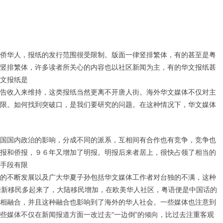
侨华人，报纸的发行范围很受限制。版面一律竖排繁体，有的甚至是粤
竖排繁体，许多读者所关心的内容也以社区新闻为主，有的华文报纸甚
文报纸是
告收入来维持，这类报纸当然更离不开唐人街。海外华文媒体不仅对主
限。如何找到突破口，是我们要研究的问题。在这种情况下，华文媒体
国国内政治的影响，分成不同的派系，互相间有合作也有竞争，竞争也
报和侨报，９６年又增加了明报。明报后来者居上，很快占领了相当的
手段有限
的不断发展以及广大华夏子孙包括华文媒体工作者对台独的不满，这种
陆新移民多起来了，大陆移民增加，在欧美华人社区，粤语便是中国话的
相融合，并且这种融合也影响到了海外的华人社会。一些媒体也注意到
些媒体不仅在新闻报道方面一改过去“一边倒”的倾向，比过去注重客观