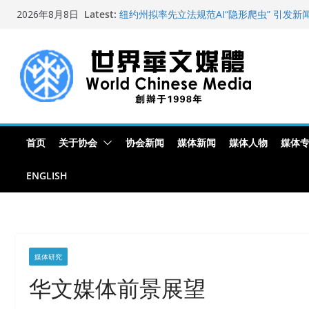
Skip
Latest:
纽约州拟率先立法规范AI“隐形爬虫” 引发
2026年8月8日
to
玛雅的世界
世界华文大众传播媒体协会公开声明
content
从一杯沉香叶茶到一缕海南天香：加拿大茶
文化考察纪行
全球新闻业正面临“代际脱钩”
首页
关于协会
协会新闻
媒体新闻
媒体人物
媒体
ENGLISH
媒体研究
华文媒体前景展望