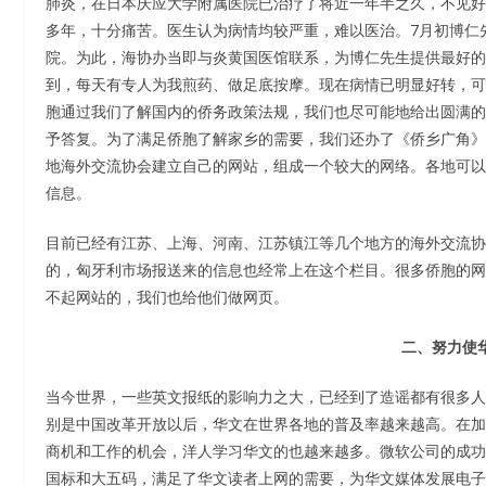
肺炎，在日本庆应大学附属医院已治疗了将近一年半之久，不见好转
多年，十分痛苦。医生认为病情均较严重，难以医治。7月初博仁
院。为此，海协办当即与炎黄国医馆联系，为博仁先生提供最好的
到，每天有专人为我煎药、做足底按摩。现在病情已明显好转，可
胞通过我们了解国内的侨务政策法规，我们也尽可能地给出圆满的
予答复。为了满足侨胞了解家乡的需要，我们还办了《侨乡广角》
地海外交流协会建立自己的网站，组成一个较大的网络。各地可以
信息。
目前已经有江苏、上海、河南、江苏镇江等几个地方的海外交流协
的，匈牙利市场报送来的信息也经常上在这个栏目。很多侨胞的网
不起网站的，我们也给他们做网页。
二、努力使华
当今世界，一些英文报纸的影响力之大，已经到了造谣都有很多人
别是中国改革开放以后，华文在世界各地的普及率越来越高。在加
商机和工作的机会，洋人学习华文的也越来越多。微软公司的成功
国标和大五码，满足了华文读者上网的需要，为华文媒体发展电子