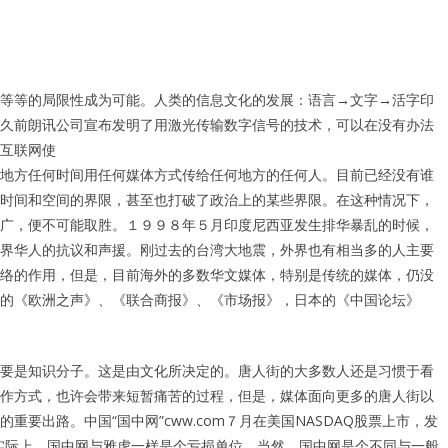
等等的局限性成为可能。人类的信息文化的发展：语言→文字→活字印
久前朗讯公司宣布发明了用激光传输数字信号的技术，可以在没有办法
互联网使
地方任何时间用任何媒体方式传给任何地方的任何人。目前已经没有谁
时间和空间的界限，甚至也打破了政治上的某些界限。在这种情况下，
广，便不可能取胜。１９９８年５月印度尼西亚发生排华暴乱的时候，
界华人的抗议和声援。刚过去的台湾大地震，外界也有相当多的人主要
络的作用，但是，目前海外的多数华文媒体，特别是传统的媒体，仍没
的《欧洲之声》、《联合商报》、《市场报》，日本的《中国论坛》
要是知识分子。这是由文化所决定的。唐人街的大多数人还是习惯于看
作方式，也许会带来短暂痛苦的过程，但是，媒体面向更多的唐人街以
要出路。中国“国中网”cww.com７月在美国NASDAQ股票上市，发
。实际上，国中网与雅虎一样是个亏损单位。当然，国中网是个不同与一般