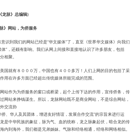
(《龙脉》总编辑)
脉》网站，为侨服务
我并没有意识到我们的网站已经是“华文媒体”了，直至《世界华文媒体》向我们
媒体”，还颇有影响。我们从网上间接和直接地认识了许多朋友，包括
分相聚。
美国就有８０００万，中国也有４００多万！人们上网的目的包括了采
作用在许多方面已经超出传统媒体所能完成的范围。
网站作为为侨服务的窗口或桥梁，起个上传下达的作用，宣传侨务，传
过网站来挣钱谋生。所以，龙脉网站既不是商业网站，不是综合网站，
外交流协
华侨、华人及其团体，增进友好情谊，发展合作交流”的宗旨来进行运
龙是中华民族的象征，脉为气、血的统称，龙之脉象起伏，暗合龙的传
海内到海外，我们都是兄弟姊妹。气脉和经络相通，经络和网络相似。