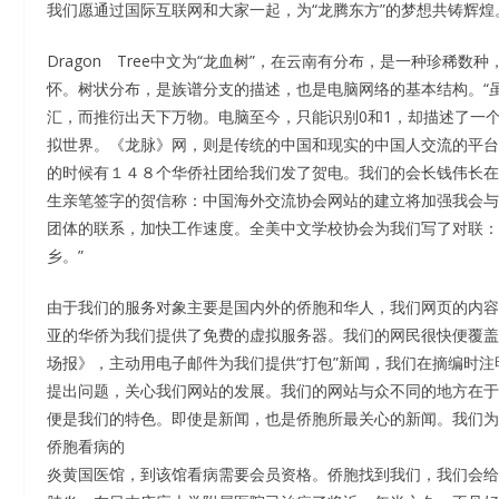
我们愿通过国际互联网和大家一起，为“龙腾东方”的梦想共铸辉煌
Dragon Tree中文为“龙血树”，在云南有分布，是一种珍
怀。树状分布，是族谱分支的描述，也是电脑网络的基本结构。“
汇，而推衍出天下万物。电脑至今，只能识别0和1，却描述了一
拟世界。《龙脉》网，则是传统的中国和现实的中国人交流的平台
的时候有１４８个华侨社团给我们发了贺电。我们的会长钱伟长在
生亲笔签字的贺信称：中国海外交流协会网站的建立将加强我会与
团体的联系，加快工作速度。全美中文学校协会为我们写了对联：
乡。”
由于我们的服务对象主要是国内外的侨胞和华人，我们网页的内容
亚的华侨为我们提供了免费的虚拟服务器。我们的网民很快便覆盖
场报》，主动用电子邮件为我们提供“打包”新闻，我们在摘编时
提出问题，关心我们网站的发展。我们的网站与众不同的地方在于：我
便是我们的特色。即使是新闻，也是侨胞所最关心的新闻。我们为
侨胞看病的
炎黄国医馆，到该馆看病需要会员资格。侨胞找到我们，我们会给