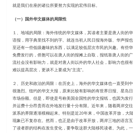
就是我们在座的诸位所要努力实现的宏伟目标。
（一）国外华文媒体的局限性
１、地域的局限：海外传统的华文媒体，其读者主要是唐人街的华
语报，用字典里找不到的字。就连当初人民日报海外版、华声报也
至还有一些低级趣味的东西，以满足较低层次市民的兴趣。有些华
免费发行的，侨胞可以在唐人街的报摊上自取，报纸靠唐人街的广
流社会没有影响力，就是对唐人街以外的华人社会，影响力也很有
难以提高层次，更谈不上要成为“主流”。
２、历史和政治的局限：在历史上，海外的华文媒体也一直受到中
很激烈。纽约的华文大报，原来比较有影响的有世界日报、星岛日
市场份额。但是，即使是号称美国全国性的华文报纸，也因为发行
并运费十分昂贵而在外地发行量十分有限。近年来，随着两岸交往
派系的界限逐渐模糊起来。特别是近20年来，中国改革开放，大
现象已不复存在。然而，也正是由于改革开放，两岸三地的语言互
了读者群的结构在发生变化，要争取这群大陆移民读者。为此，一