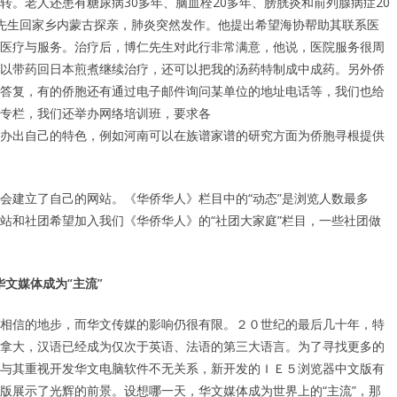
。老人还患有糖尿病30多年、脑血栓20多年、膀胱炎和前列腺病症20
先生回家乡内蒙古探亲，肺炎突然发作。他提出希望海协帮助其联系医
医疗与服务。治疗后，博仁先生对此行非常满意，他说，医院服务很周
以带药回日本煎煮继续治疗，还可以把我的汤药特制成中成药。另外侨
答复，有的侨胞还有通过电子邮件询问某单位的地址电话等，我们也给
专栏，我们还举办网络培训班，要求各
办出自己的特色，例如河南可以在族谱家谱的研究方面为侨胞寻根提供
会建立了自己的网站。《华侨华人》栏目中的“动态”是浏览人数最多
站和社团希望加入我们《华侨华人》的“社团大家庭”栏目，一些社团做
文媒体成为“主流”
相信的地步，而华文传媒的影响仍很有限。２０世纪的最后几十年，特
拿大，汉语已经成为仅次于英语、法语的第三大语言。为了寻找更多的
与其重视开发华文电脑软件不无关系，新开发的ＩＥ５浏览器中文版有
版展示了光辉的前景。设想哪一天，华文媒体成为世界上的“主流”，那