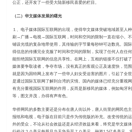
公正，还开发了一些受大陆新移民喜爱的栏目。
（二）华文媒体发展的曙光
１、电子媒体国际互联网的出现，使得华文媒体突破地域甚至人种
刷→广播→电视→国际互联网，时间和空间的限制一直在缩小。不
铺设光缆的复杂地带使用，其传输的字节量每秒钟可达数兆。国际
得信息的传播完全克服了时间和空间的限制，实现了任何人在任何
能拒绝国际互联网的信息共享性。在网上，互相的链接不仅打破了
媒体要争取读者，争夺市场，没有真正的客观公正及速度快，范围
就是因为因特网上发布了一些华人妇女受迫害的图片，引起了全世
是通过国际互联网了解到台湾的灾情。国内的媒体已经充分重视网
有充分重视国际互联网的作用，反而是新移民的媒体，例如匈牙利
等，图文并茂，办得有声有色。
华侨网民的多数主要还是分布在唐人街以外，唐人街里的网民也主
报纸和电视，电子版在目前只是作为传统版的补充。改变传统的运
外的受众，不论从社会效益还是从经济效益来看，终究是华文媒体的重
行价达２０美元每股且当天急升至７０美元，融资1.5亿多美元