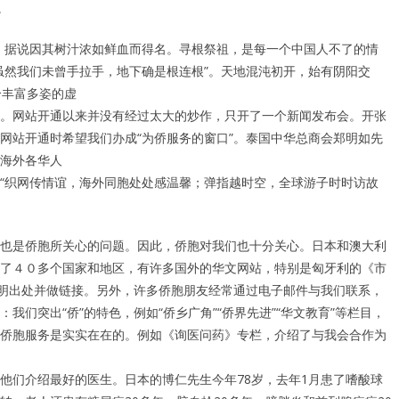
。
稀数种，据说因其树汁浓如鲜血而得名。寻根祭祖，是每一个中国人不了的情
虽然我们未曾手拉手，地下确是根连根”。天地混沌初开，始有阴阳交
个丰富多姿的虚
。网站开通以来并没有经过太大的炒作，只开了一个新闻发布会。开张
网站开通时希望我们办成“为侨服务的窗口”。泰国中华总商会郑明如先
海外各华人
“织网传情谊，海外同胞处处感温馨；弹指越时空，全球游子时时访故
也是侨胞所关心的问题。因此，侨胞对我们也十分关心。日本和澳大利
了４０多个国家和地区，有许多国外的华文网站，特别是匈牙利的《市
注明出处并做链接。另外，许多侨胞朋友经常通过电子邮件与我们联系，
们突出“侨”的特色，例如“侨乡广角”“侨界先进”“华文教育”等栏目，
侨胞服务是实实在在的。例如《询医问药》专栏，介绍了与我会合作为
他们介绍最好的医生。日本的博仁先生今年78岁，去年1月患了嗜酸球