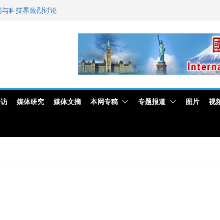
新闻与科技界激烈讨论
艺师邓岚月海南沉香
专访
媒体研究
媒体文摘
本网专稿
专题报道
图片
视